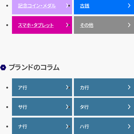
記念コイン・メダル
古銭
パール
サンゴ
スマホ・タブレット
その他
ヒスイ
ブランドのコラム
ア行
カ行
IWC
カナダグース
サ行
タ行
ヴァシュロンコンスタンタ
カルティエ
ン
サマンサタバサ
タグ・ホイヤー
ナ行
ハ行
グッチ