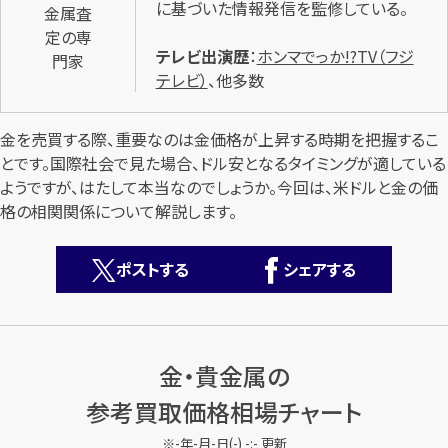
に基づいた情報発信を監修している。
金属査
定の専
テレビ出演歴
：
ホンマでっか!?TV（フジ
門家
テレビ）
、他多数
金を売買する際、重要なのは金価格が上昇する時期を把握するこ
とです。国際社会で見た場合、ドル安となるタイミングが適している
カンタン
無料
ようですが、はたして本当なのでしょうか。今回は、米ドルと金の価
格の相関関係について解説します。
ポストする
シェアする
1
最短
分！
今すぐ査定金額をお伝えいたします
金・貴金属の
まずは
お電話
で
無料査定
参考買取価格相場チャート
【総合受付】24時間・年中無休(年末年始除く)
-年-月-日(-) -:- 更新