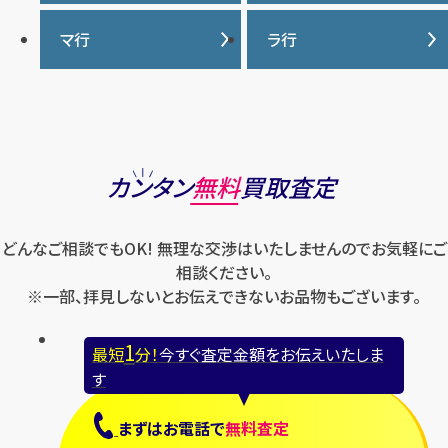
ウブロ
ジーショック
ディオール
クロムハーツ
ナイキ
バーバリー
マ行
ラ行
エルメス
ジャガー・ルクルト
ティファニー
ケイト・スペード
バカラ
オーデマ ピゲ
シャネル
トリーバーチ
コーチ
マーク・ジェイコブス
ラルフローレン
パテック フィリップ
オメガ
シュプリーム
モンクレール
ルイ・ヴィトン
パネライ
ショパール
ロエベ
カンタン
無料
買取査定
ハリー・ウィンストン
スウォッチ
ロレックス
バレンシアガ
セイコー
どんなご相談でもOK! 無理な交渉はいたしませんのでお気軽にご
ロンジン
フェラガモ
ゼニス
相談ください。
フェンディ
※一部、拝見しないとお伝えできないお品物もございます。
セリーヌ
ブシュロン
1
最短
分！
今すぐ査定金額をお伝えいたしま
ブライトリング
す
プラダ
まずは
お電話
で
無料査定
フランク ミュラー