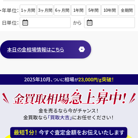
・年単位：
1ヶ月間
3ヶ月間
6ヶ月間
1年間
5年間
10年間
全期間
日単位：
から
本日の金相場情報はこちら
2025年10月、
相場
突破！
23,000
ついに
が
円/g