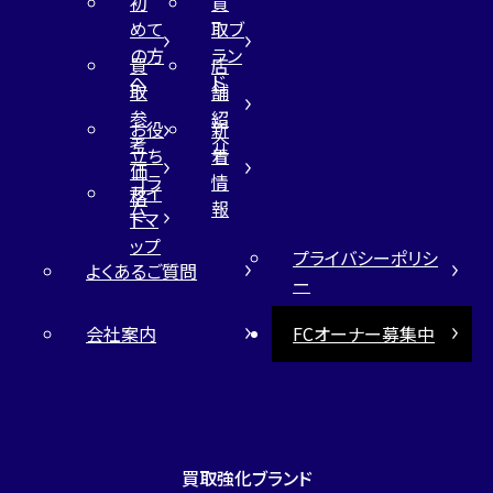
初
買
めて
取ブ
の方
ラン
買
店
へ
ド
取
舗
参
紹
お役
新
考
介
立ち
着
価
コラ
情
サイ
格
ム
報
トマ
ップ
プライバシーポリシ
よくあるご質問
ー
会社案内
FCオーナー募集中
買取強化ブランド