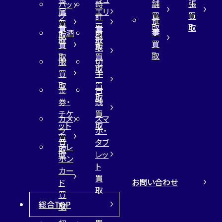
舗
張
バッ
時
属
エリ
買
買
グ
計
催
買
ー
取
取
買
買
事
お酒
財
取
買
取
取
買
買
布
取
取
取
買
服
切
取
買
手
取
買
金
古
取
券・
銭
チケ
買
カメ
スマ
ット
取
ラ
ホ・
買
買
タブ
テレ
取
取
レッ
ホン
ト
カー
買
お問い合わせ
ド
取
買
総合TOP
取