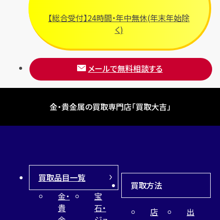
ブルガリ
【総合受付】24時間・年中無休(年末年始除
フルラ
く)
ブレゲ
メールで無料相談する
金・貴金属の買取専門店「買取大吉」
買取品目一覧
買取方法
金・
宝
貴
石・
店
出
金
ジュ