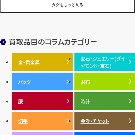
ジュエリーブランド
オーデマピゲ
セイコー
宝石
歴史
タグをもっと見る
金メッキ
銀貨
品位
サンゴ
砂金
デザイナー
ヴァンクリーフ＆アーペル
切手
パテックフィリップ
装飾品
オメガ
シュプリーム
ウブロ
サンローラン・パリ
買取品目のコラムカテゴリー
フェンディ
クロムハーツ
高級時計ブランド
ロレックス
宝石・ジュエリー(ダイ
エルメス
ダイヤモンド
ルイ・ヴィトン
豆知識
カルティエ
金・貴金属
ヤモンド・宝石)
投資
金地金
金価格・相場
グッチ
買取
プラダ
金・貴金属TOP
宝石・ジュエリー(ダイヤモ
バッグ
財布
ティファニー
シャネル
金貨
ブルガリ
オパール
ンド・宝石)TOP
プラチナ
ガーネット
セリーヌ
税金
クリスチャンディオール
ダイヤモンド
服
時計
銀・シルバー
エメラルド
カラーゴールド
財布
真珠
サファイア
エメラルド
バッグ
スニーカー
お酒
絵画
アメジスト
バレンシアガ
切手
金券・チケット
ルビー
ルビー
陶磁器・ガラス
ブレゲ
SDGs
サファイア