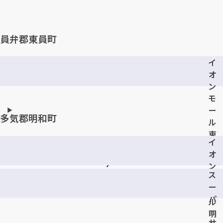
員弁郡東員町
イ
オ
ン
カンタン
無料
モ
ー
多気郡明和町
ル
東
イ
員
オ
店
1
ン
最短
分！
今すぐ査定金額をお伝えいたします
ス
モ
ー
ー
まずは
お電話
で
無料査定
パ
ル
ー
明
【総合受付】24時間・年中無休(年末年始除く)
サ