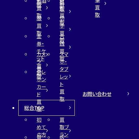
お酒
財
取
買
取
取
買
買
布
取
取
取
買
服
切
取
買
手
取
買
金
古
取
券・
銭
チケ
買
カメ
スマ
ット
取
ラ
ホ・
買
買
タブ
テレ
取
取
レッ
ホン
ト
カー
買
お問い合わせ
ド
取
買
総合TOP
取
初
買
めて
取ブ
の方
ラン
買
店