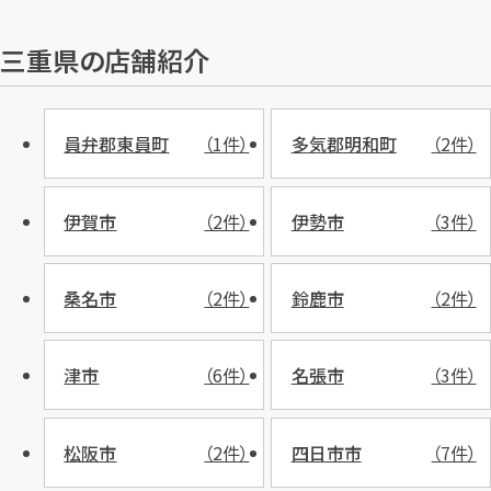
三重県の店舗紹介
員弁郡東員町
（1件）
多気郡明和町
（2件）
伊賀市
（2件）
伊勢市
（3件）
桑名市
（2件）
鈴鹿市
（2件）
津市
（6件）
名張市
（3件）
松阪市
（2件）
四日市市
（7件）