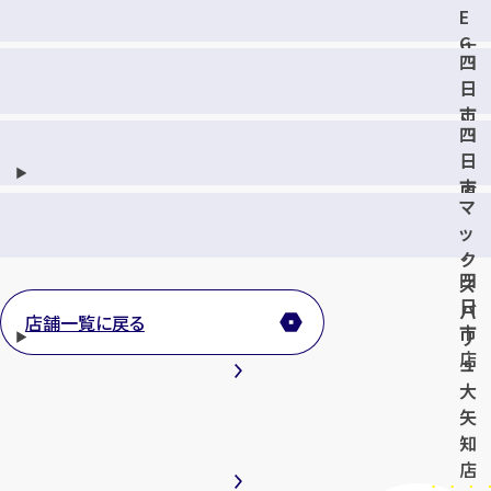
E
正
G
店
四
A
日
ド
市
ン
四
富
・
日
洲
キ
市
原
ホ
マ
店
店
ー
ッ
テ
ク
四
ス
日
バ
店舗一覧に戻る
市
リ
店
ュ
大
矢
知
店