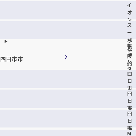
ー
イ
テ
オ
U
ン
N
ス
タ
Y
ー
ウ
名
パ
ン
張
ー
松
店
セ
阪
四日市市
ン
船
タ
江
四
ー
店
日
ト
市
ラ
四
日
イ
日
永
ア
市
店
ル
四
生
松
日
桑
阪
市
店
M
店
新