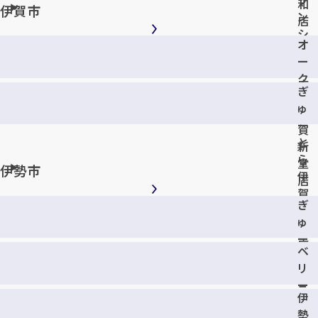
和
伊賀市
ン
店
シ
オ
明
メールで無料相談する
ー
和
ク
店
ぎ
ワ
ゅ
伊
ー
賀
と
新
ら
堂
伊勢市
伊
店
賀
ぎ
小
ゅ
田
ー
店
ベ
と
リ
ら
ー
ラ
伊
小
ブ
勢