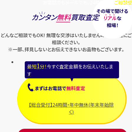
お電話でもメールでも、24時間毎日
ご相談受
その場で聞ける
カンタン
無料
買取査定
リアル
な
相場！
どんなご相談でもOK! 無理な交渉はいたしませんのでお気軽にご
相談ください。
※一部、拝見しないとお伝えできないお品物もございます。
1
最短
分！
今すぐ査定金額をお伝えいたしま
す
まずは
お電話
で
無料査定
【総合受付】24時間・年中無休(年末年始除
く)