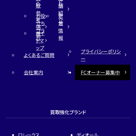
へ
ド
取
舗
参
紹
お役
新
考
介
立ち
着
価
コラ
情
サイ
格
ム
報
トマ
ップ
プライバシーポリシ
よくあるご質問
ー
会社案内
FCオーナー募集中
買取強化ブランド
ロレックス
ディオール