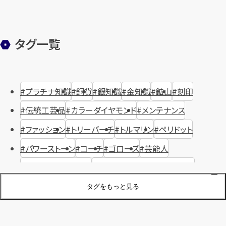
タグ一覧
プラチナ知識
銅貨
銀知識
金知識
鉱山
刻印
伝統工芸品
カラーダイヤモンド
メンテナンス
ファッション
トリーバーチ
トルマリン
ペリドット
パワーストーン
コーチ
ゴローズ
芸能人
ハリー・ウィンストン
ヴァシュロン・コンスタンタン
ジュエリーブランド
オーデマピゲ
セイコー
宝石
歴史
タグをもっと見る
金メッキ
銀貨
品位
サンゴ
砂金
デザイナー
ヴァンクリーフ＆アーペル
切手
パテックフィリップ