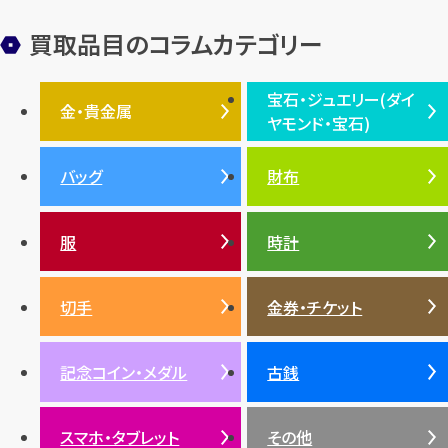
装飾品
オメガ
シュプリーム
ウブロ
サンローラン・パリ
買取品目のコラムカテゴリー
フェンディ
クロムハーツ
高級時計ブランド
ロレックス
宝石・ジュエリー(ダイ
エルメス
ダイヤモンド
ルイ・ヴィトン
豆知識
カルティエ
金・貴金属
ヤモンド・宝石)
投資
金地金
金価格・相場
グッチ
買取
プラダ
金・貴金属TOP
宝石・ジュエリー(ダイヤモ
バッグ
財布
ティファニー
シャネル
金貨
ブルガリ
オパール
ンド・宝石)TOP
プラチナ
ガーネット
セリーヌ
税金
クリスチャンディオール
ダイヤモンド
服
時計
銀・シルバー
エメラルド
カラーゴールド
財布
真珠
サファイア
エメラルド
バッグ
スニーカー
お酒
絵画
アメジスト
バレンシアガ
切手
金券・チケット
ルビー
ルビー
陶磁器・ガラス
ブレゲ
SDGs
サファイア
記念コイン・メダル
古銭
パール
サンゴ
スマホ・タブレット
その他