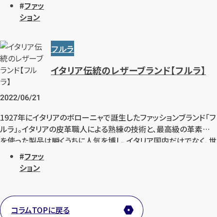
バッグが見つけやすいのも魅力です。その中でもメトロポリスシリ
ファッ
ーズはとても人気がありますね。今回は、フルラのレディースバック
ション
の人気の秘密をご紹介させて頂きます。
メールで無料相談する
フルラ
イタリア伝統のレザーブランド【フルラ】
2022/06/21
1927年にイタリアのボローニャで誕生したファッションブランド「フ
ルラ」。イタリアの皮革職人による熟練の技術と、最高級の革素材
を使った製品は瞬くうちに人気を博し、イタリア国内だけでなく、世
界中から愛されるブランドにまで発展しました。現在約37カ国で約
ファッ
255もの旗艦店を持つ世界規模のブランド、フルラについてお伝え
ション
します。
コラムTOPに戻る