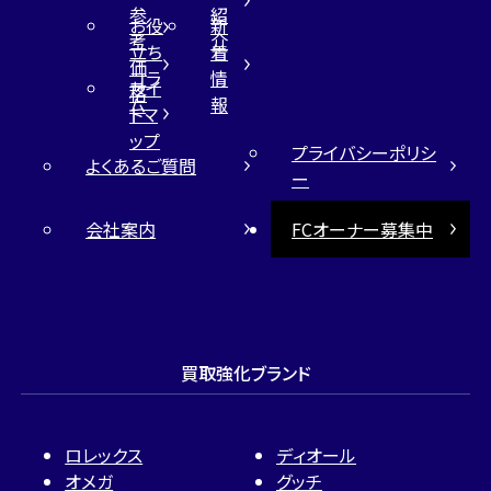
参
紹
お役
新
考
介
立ち
着
価
コラ
情
サイ
格
ム
報
トマ
ップ
プライバシーポリシ
よくあるご質問
ー
会社案内
FCオーナー募集中
買取強化ブランド
ロレックス
ディオール
オメガ
グッチ