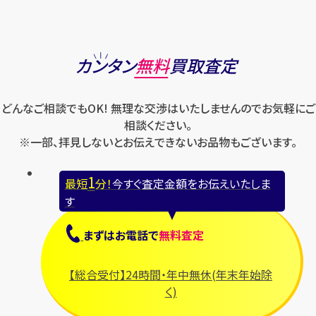
マーク・ジェイコブス
ラルフローレン
パテック フィリップ
オメガ
シュプリーム
モンクレール
ルイ・ヴィトン
パネライ
ショパール
ロエベ
カンタン
無料
買取査定
ハリー・ウィンストン
スウォッチ
ロレックス
バレンシアガ
セイコー
どんなご相談でもOK! 無理な交渉はいたしませんのでお気軽にご
ロンジン
フェラガモ
ゼニス
相談ください。
フェンディ
※一部、拝見しないとお伝えできないお品物もございます。
セリーヌ
ブシュロン
1
最短
分！
今すぐ査定金額をお伝えいたしま
ブライトリング
す
プラダ
まずは
お電話
で
無料査定
フランク ミュラー
ブルガリ
【総合受付】24時間・年中無休(年末年始除
フルラ
く)
ブレゲ