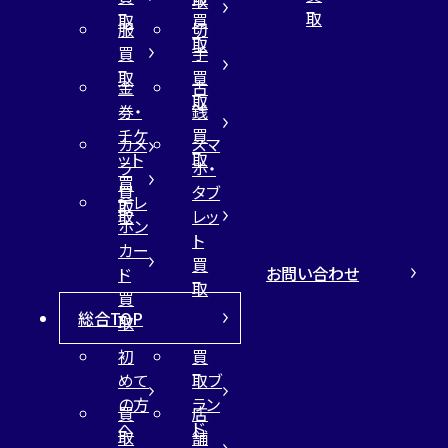
取
取
取
買
服
切
取
買
手
取
買
金
古
取
券・
銭
チケ
買
カメ
スマ
ット
取
ラ
ホ・
買
買
タブ
テレ
取
取
レッ
ホン
ト
カー
買
お問い合わせ
ド
取
買
総合TOP
取
初
買
めて
取ブ
の方
ラン
買
店
へ
ド
取
舗