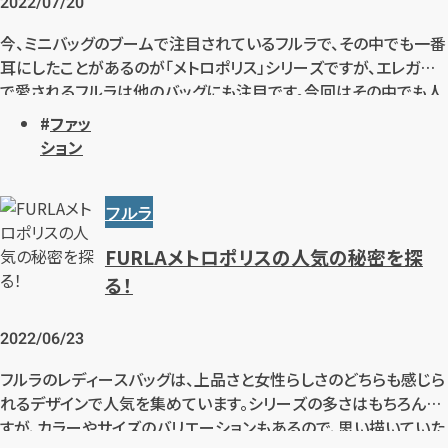
2022/07/20
今、ミニバッグのブームで注目されているフルラで、その中でも一番
耳にしたことがあるのが「メトロポリス」シリーズですが、エレガント
で愛されるフルラは他のバッグにも注目です。今回はその中でも人
気の「タリア（TALIA）」は高価買取されるのか？ON・OFF問わず
ファッ
様々なシーンで活躍する「タリア（TALIA）」の魅力をご紹介いたし
ション
ます。
カンタン
無料
フルラ
FURLAメトロポリスの人気の秘密を探
る！
1
最短
分！
今すぐ査定金額をお伝えいたします
2022/06/23
フルラのレディースバッグは、上品さと女性らしさのどちらも感じら
まずは
お電話
で
無料査定
れるデザインで人気を集めています。シリーズの多さはもちろんで
すが、カラーやサイズのバリエーションもあるので、思い描いていた
【総合受付】24時間・年中無休(年末年始除く)