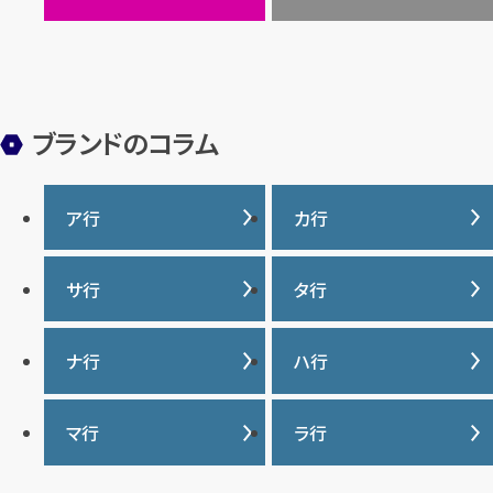
ヒスイ
ブランドのコラム
ア行
カ行
IWC
カナダグース
サ行
タ行
ヴァシュロンコンスタンタ
カルティエ
ン
サマンサタバサ
タグ・ホイヤー
ナ行
ハ行
グッチ
ウブロ
ジーショック
ディオール
クロムハーツ
ナイキ
バーバリー
マ行
ラ行
エルメス
ジャガー・ルクルト
ティファニー
ケイト・スペード
バカラ
オーデマ ピゲ
シャネル
トリーバーチ
コーチ