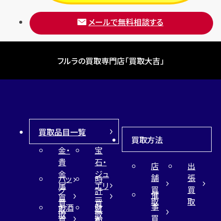
メールで無料相談する
フルラの買取専門店「買取大吉」
買取品目一覧
買取方法
金・
宝
貴
石・
店
出
金
ジュ
舗
張
バッ
時
属
エリ
買
買
グ
計
催
買
ー
取
取
買
買
事
お酒
財
取
買
取
取
買
買
布