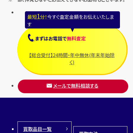
1
最短
分！
今すぐ査定金額をお伝えいたしま
す
まずは
お電話
で
無料査定
【総合受付】24時間・年中無休(年末年始除
く)
メールで無料相談する
買取品目一覧