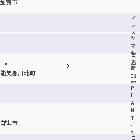
加賀市
フ
レ
ス
ヤ
ポ
マ
加
キ
賀
カンタン
無料
シ
店
新
能美郡川北町
加
賀
P
店
L
A
1
最短
分！
今すぐ査定金額をお伝えいたします
N
T
まずは
お電話
で
無料査定
白山市
-
3
白
【総合受付】24時間・年中無休(年末年始除く)