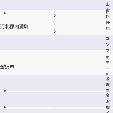
川
山
北
市
店
松
メールで無料相談する
任
河北郡内灘町
店
コ
ン
フ
ォ
モ
金沢市
ー
ル
金
内
沢
灘
三
店
金
馬
沢
店
増
マ