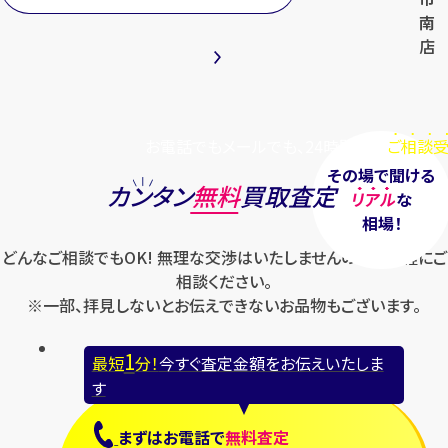
南
店
お電話でもメールでも、24時間毎日
ご相談受
その場で聞ける
カンタン
無料
買取査定
リアル
な
相場！
どんなご相談でもOK! 無理な交渉はいたしませんのでお気軽にご
相談ください。
※一部、拝見しないとお伝えできないお品物もございます。
1
最短
分！
今すぐ査定金額をお伝えいたしま
す
まずは
お電話
で
無料査定