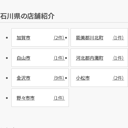
石川県の店舗紹介
加賀市
（2件）
能美郡川北町
（1件）
白山市
（1件）
河北郡内灘町
（1件）
金沢市
（9件）
小松市
（2件）
野々市市
（1件）