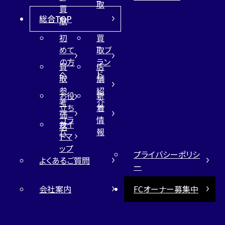
取
買
総合TOP
取
初
買
めて
取ブ
の方
ラン
買
店
へ
ド
取
舗
参
紹
お役
新
考
介
立ち
着
価
コラ
情
サイ
格
ム
報
トマ
ップ
プライバシーポリシ
よくあるご質問
ー
会社案内
FCオーナー募集中