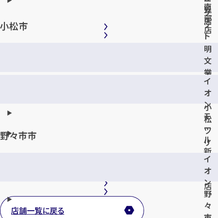
ー
南
丘
ケ
部
店
ッ
小松市
店
ト
大
明
河
文
端
堂
イ
店
書
オ
店
ン
小
モ
松
ー
ツ
野々市市
ル
リ
新
ー
イ
小
ズ
オ
松
店
ン
店
野
々
店舗一覧に戻る
市