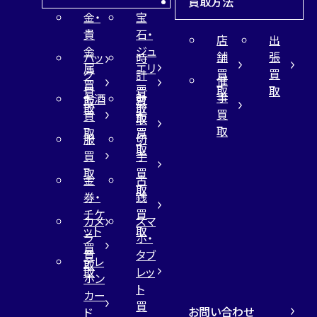
買取方法
金・
宝
貴
石・
店
出
金
ジュ
舗
張
バッ
時
属
エリ
買
買
グ
計
催
買
ー
取
取
買
買
事
お酒
財
取
買
取
取
買
買
布
取
取
取
買
服
切
取
買
手
取
買
金
古
取
券・
銭
チケ
買
カメ
スマ
ット
取
ラ
ホ・
買
買
タブ
テレ
取
取
レッ
ホン
ト
カー
買
お問い合わせ
ド