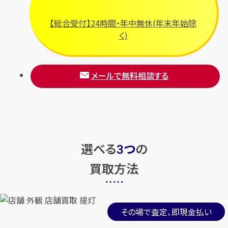
【総合受付】24時間・年中無休(年末年始除
く)
メールで無料相談する
選べる
つ
の
3
買取方法
その場で査定、即現金払い