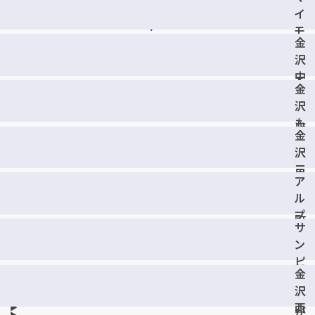
泉
イ
店
モ
金
ー
沢
ル
中
モ
金
橋
リ
沢
町
モ
も
店
ト
金
り
店
沢
の
三
里
ア
口
店
ル
新
プ
町
サ
ラ
店
ン
フ
ピ
ー
金
ア
ズ
沢
泉
マ
西
が