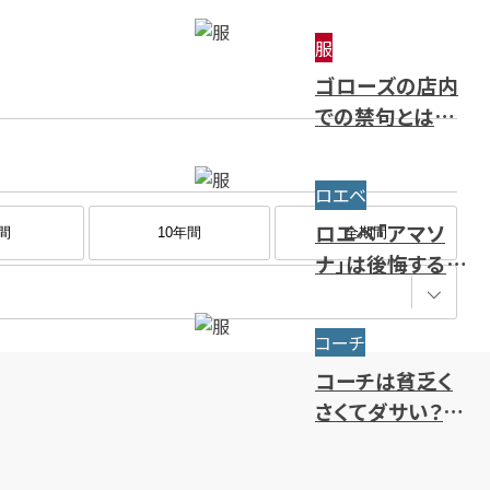
～限定・廃盤ライ
服
ンまで一挙紹介
ゴローズの店内
での禁句とは？
ルール・注意点・
抽選方法を解説
ロエベ
ロエベ「アマソ
間
10年間
全期間
ナ」は後悔するほ
どダサい？使い
勝手やサイズ・人
コーチ
気色を解説
コーチは貧乏く
さくてダサい？年
齢層別のブラン
ドイメージを解