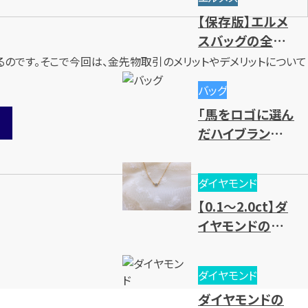
や高価買取のコ
【保存版】エルメ
ツ
スバッグの全種
類一覧｜人気・
のです。そこで今回は、金先物取引のメリットやデメリットについて
廃盤モデル～レ
バッグ
ディース・メンズ
「馬をロゴに選ん
まで一挙紹介
だハイブランド」
を大紹介
ダイヤモンド
【0.1～2.0ct】ダ
イヤモンドの買
取相場一覧！価
値基準と売却時
ダイヤモンド
のポイントとは？
ダイヤモンドの