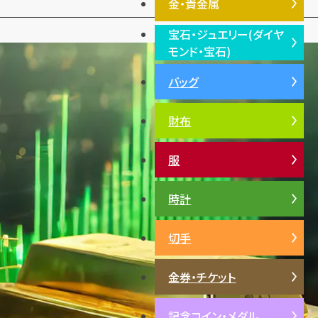
金・貴金属
宝石・ジュエリー(ダイヤ
金・貴金属TOP
モンド・宝石)
プラチナ
バッグ
宝石・ジュエリー(ダイヤモン
銀・シルバー
ド・宝石)TOP
財布
ダイヤモンド
エメラルド
服
ルビー
サファイア
時計
パール
切手
サンゴ
ヒスイ
金券・チケット
記念コイン・メダル