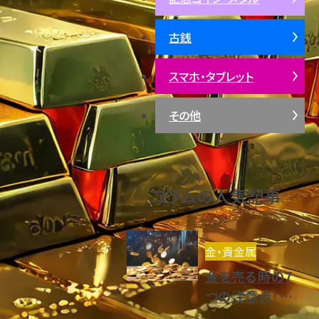
古銭
スマホ・タブレット
その他
コラムの人気記事
金・貴金属
金を売る時の7
つの注意点！売り
方や高く売却で