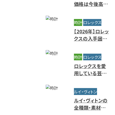
価格は今後高騰
する？相場推移と
値上がりの背景
時計
ロレックス
【2026年】ロレッ
クスの入手困難
ランキング｜買
えないレアモデ
時計
ロレックス
ルの特徴
ロレックスを愛
用している芸能
人・有名人をモデ
ル別にご紹介
ルイ・ヴィトン
ルイ・ヴィトンの
全種類・素材一
覧｜人気・定番