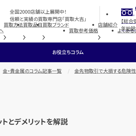
全国2000店舗以上展開中！
信頼と実績の買取専門店「買取大吉」
【総合
買取方法
買取品目
買取ブランド
店舗紹介
年始除
へ
買取参考価格
よくある
お役立ちコラム
金・貴金属のコラム記事一覧
金先物取引で大損する危険性
トとデメリットを解説