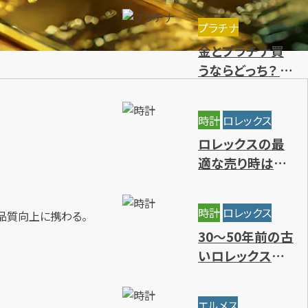
きる種類を解説
プラチナ
金とプラチナ買
うならどっち？ 特
徴や価値の違
い・今後の資産
時計
ロレックス
価値を解説
ロレックスの最
適な売り時はい
つ？円安の影響
と高価買取時期
時計
ロレックス
品質向上に携わる。
7選
30～50年前の古
いロレックスに
価値はある？年
代別の買取相場
エルメス