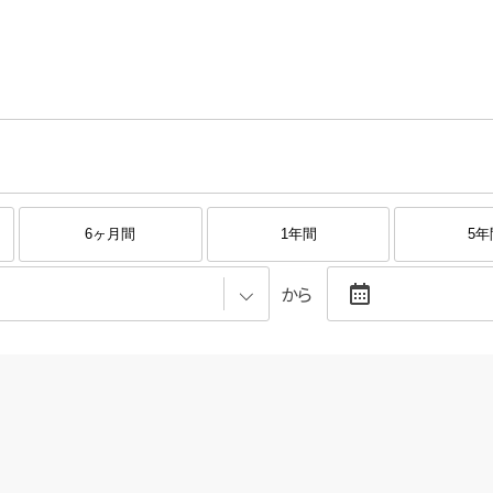
6ヶ月間
1年間
5年
から