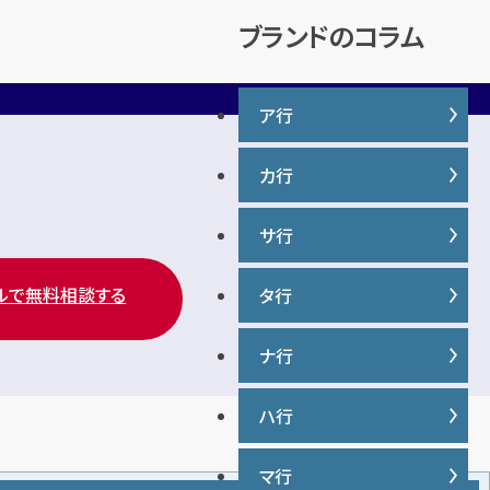
説
ブランドのコラム
ア行
カ行
IWC
ヴァシュロンコンスタンタン
サ行
カナダグース
ウブロ
カルティエ
エルメス
ルで無料相談する
タ行
サマンサタバサ
グッチ
オーデマ ピゲ
ジーショック
クロムハーツ
ナ行
タグ・ホイヤー
オメガ
ジャガー・ルクルト
ケイト・スペード
ディオール
シャネル
ハ行
ナイキ
コーチ
ティファニー
シュプリーム
トリーバーチ
マ行
バーバリー
ショパール