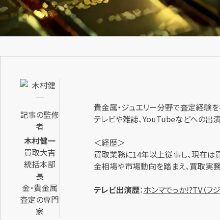
貴金属・ジュエリー分野で査定経験を
記事の監修
テレビや雑誌、YouTubeなどへの
者
木村健一
＜経歴＞
買取大吉
買取業務に14年以上従事し、現在は
統括本部
金相場や市場動向を踏まえ、買取実務
長
金・貴金属
テレビ出演歴
：
ホンマでっか!?TV（フ
査定の専門
家