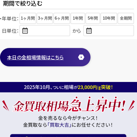
期間で絞り込む
・年単位：
1ヶ月間
3ヶ月間
6ヶ月間
1年間
5年間
10年間
全期間
日単位：
から
本日の金相場情報はこちら
2025年10月、
相場
突破！
23,000
ついに
が
円/g