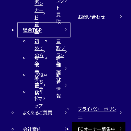
取
レッ
ホン
ト
カー
買
お問い合わせ
ド
取
買
総合TOP
取
初
買
めて
取ブ
の方
ラン
買
店
へ
ド
取
舗
参
紹
お役
新
考
介
立ち
着
価
コラ
情
サイ
格
ム
報
トマ
ップ
プライバシーポリシ
よくあるご質問
ー
会社案内
FCオーナー募集中