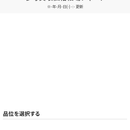
-年-月-日(-) -:- 更新
メールで無料相談する
品位を選択する