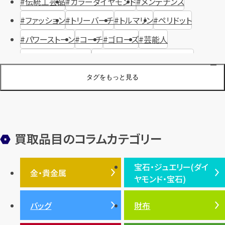
伝統工芸品
カラーダイヤモンド
メンテナンス
ファッション
トリーバーチ
トルマリン
ペリドット
パワーストーン
コーチ
ゴローズ
芸能人
ハリー・ウィンストン
ヴァシュロン・コンスタンタン
ジュエリーブランド
オーデマピゲ
セイコー
宝石
歴史
タグをもっと見る
金メッキ
銀貨
品位
サンゴ
砂金
デザイナー
ヴァンクリーフ＆アーペル
切手
パテックフィリップ
装飾品
オメガ
シュプリーム
ウブロ
サンローラン・パリ
買取品目のコラムカテゴリー
フェンディ
クロムハーツ
高級時計ブランド
ロレックス
宝石・ジュエリー(ダイ
エルメス
ダイヤモンド
ルイ・ヴィトン
豆知識
カルティエ
金・貴金属
ヤモンド・宝石)
投資
金地金
金価格・相場
グッチ
買取
プラダ
金・貴金属TOP
宝石・ジュエリー(ダイヤモ
バッグ
財布
ティファニー
シャネル
金貨
ブルガリ
オパール
ンド・宝石)TOP
プラチナ