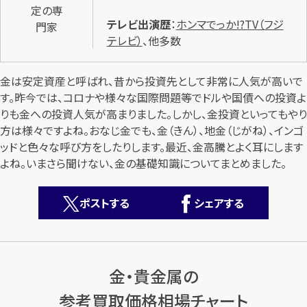
定の専
テレビ出演歴
：
ホンマでっか!?TV（フジ
門家
テレビ）
、他多数
金は安定資産と呼ばれ、昔から投資先として非常に人気が高いで
す。昨今では、コロナや様々な国際問題等でドルや国債への投資よ
りも金への投資人気が高まりました。しかし、金投資といってもやり
カンタン
無料
方は様々ですよね。おなじ金でも、金（きん）、地金（じがね）、インゴ
ッドと色々な呼び方をしたりします。最近、金高騰とよく耳にします
よね。いまさら聞けない、金の基礎知識についてまとめました。
ポストする
シェアする
1
最短
分！
今すぐ査定金額をお伝えいたします
まずは
お電話
で
無料査定
金・貴金属の
参考買取価格相場チャート
【総合受付】24時間・年中無休(年末年始除く)