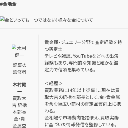
#金地金
貴金属・ジュエリー分野で査定経験を持
つ鑑定士。
テレビや雑誌、YouTubeなどへの出演
経験もあり、専門的な知識と確かな鑑
記事の
定力で信頼を集めている。
監修者
＜経歴＞
木村健
買取業務に14年以上従事し、現在は買
一
取大吉の統括本部長として、金・貴金属
買取大
を含む幅広い商材の査定品質向上に携
吉 統括
わる。
本部長
金相場や市場動向を踏まえ、買取実務
金・貴
に基づいた情報発信を監修している。
金属査