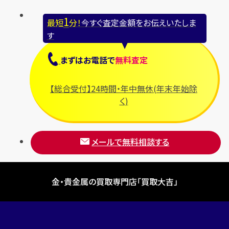
ブシュロン
1
最短
分！
今すぐ査定金額をお伝えいたしま
ブライトリング
す
プラダ
まずは
お電話
で
無料査定
フランク ミュラー
ブルガリ
【総合受付】24時間・年中無休(年末年始除
フルラ
く)
ブレゲ
メールで無料相談する
金・貴金属の買取専門店「買取大吉」