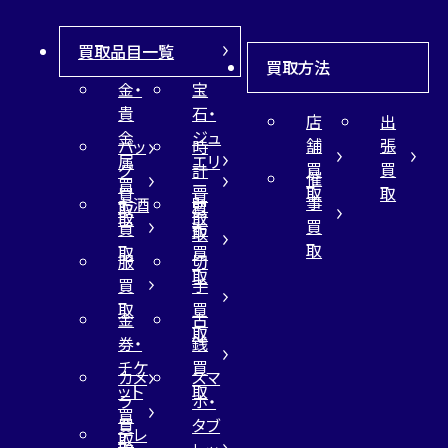
買取品目一覧
買取方法
金・
宝
貴
石・
店
出
金
ジュ
舗
張
バッ
時
属
エリ
買
買
グ
計
催
買
ー
取
取
買
買
事
お酒
財
取
買
取
取
買
買
布
取
取
取
買
服
切
取
買
手
取
買
金
古
取
券・
銭
チケ
買
カメ
スマ
ット
取
ラ
ホ・
買
買
タブ
テレ
取