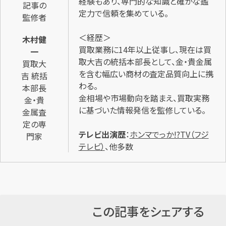
経験もあり、専門的な知識と確かな鑑
記事の
定力で信頼を集めている。
監修者
＜経歴＞
木村健
買取業務に14年以上従事し、現在は買
一
取大吉の統括本部長として、金・貴金属
買取大
を含む幅広い商材の査定品質向上に携
吉 統括
わる。
本部長
金相場や市場動向を踏まえ、買取実務
金・貴
に基づいた情報発信を監修している。
金属査
定の専
テレビ出演歴
：
ホンマでっか!?TV（フジ
門家
テレビ）
、他多数
この記事をシェアする