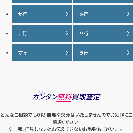
IWC
カナダグース
サ行
タ行
ヴァシュロンコンスタンタ
カルティエ
ン
サマンサタバサ
タグ・ホイヤー
ナ行
ハ行
グッチ
ウブロ
ジーショック
ディオール
クロムハーツ
ナイキ
バーバリー
マ行
ラ行
エルメス
ジャガー・ルクルト
ティファニー
ケイト・スペード
バカラ
オーデマ ピゲ
シャネル
トリーバーチ
コーチ
マーク・ジェイコブス
ラルフローレン
パテック フィリップ
オメガ
シュプリーム
モンクレール
ルイ・ヴィトン
パネライ
ショパール
ロエベ
カンタン
無料
買取査定
ハリー・ウィンストン
スウォッチ
ロレックス
バレンシアガ
セイコー
どんなご相談でもOK! 無理な交渉はいたしませんのでお気軽にご
ロンジン
フェラガモ
ゼニス
相談ください。
フェンディ
※一部、拝見しないとお伝えできないお品物もございます。
セリーヌ