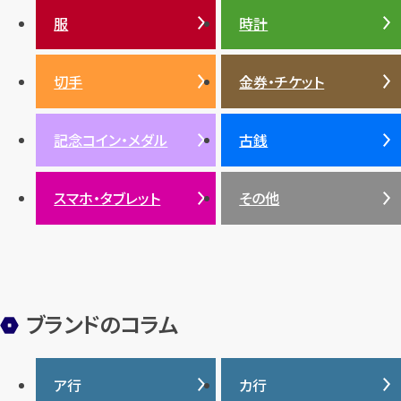
ガーネット
セリーヌ
税金
クリスチャンディオール
ダイヤモンド
服
時計
銀・シルバー
エメラルド
カラーゴールド
財布
真珠
サファイア
エメラルド
バッグ
スニーカー
お酒
絵画
アメジスト
バレンシアガ
切手
金券・チケット
ルビー
ルビー
陶磁器・ガラス
ブレゲ
SDGs
サファイア
記念コイン・メダル
古銭
パール
サンゴ
スマホ・タブレット
その他
ヒスイ
ブランドのコラム
ア行
カ行