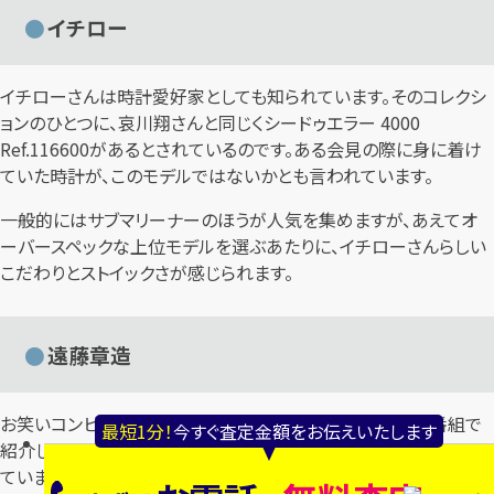
イチロー
イチローさんは時計愛好家としても知られています。そのコレクシ
ョンのひとつに、哀川翔さんと同じくシードゥエラー 4000
Ref.116600があるとされているのです。ある会見の際に身に着け
ていた時計が、このモデルではないかとも言われています。
一般的にはサブマリーナーのほうが人気を集めますが、あえてオ
ーバースペックな上位モデルを選ぶあたりに、イチローさんらしい
こだわりとストイックさが感じられます。
遠藤章造
お笑いコンビ・ココリコの遠藤章造さんは、某バラエティー番組で
最短1分！
今すぐ査定金額をお伝えいたします
紹介した時計が、シードゥエラー Ref.126600ではないかと言われ
ています。