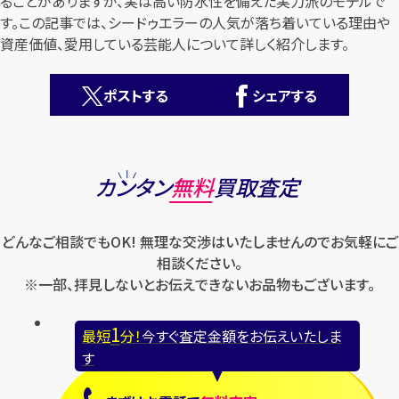
ることがありますが、実は高い防水性を備えた実力派のモデルで
す。この記事では、シードゥエラーの人気が落ち着いている理由や
資産価値、愛用している芸能人について詳しく紹介します。
ポストする
シェアする
カンタン
無料
カンタン
無料
買取査定
どんなご相談でもOK! 無理な交渉はいたしませんのでお気軽にご
相談ください。
※一部、拝見しないとお伝えできないお品物もございます。
1
最短
分！
今すぐ査定金額をお伝えいたします
1
最短
分！
今すぐ査定金額をお伝えいたしま
まずは
お電話
で
無料査定
す
【総合受付】24時間・年中無休(年末年始除く)