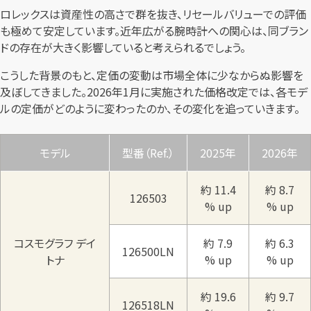
ロレックスは資産性の高さで群を抜き、リセールバリューでの評価
も極めて安定しています。近年広がる腕時計への関心は、同ブラン
ドの存在が大きく影響していると考えられるでしょう。
こうした背景のもと、定価の変動は市場全体に少なからぬ影響を
及ぼしてきました。2026年1月に実施された価格改定では、各モデ
ルの定価がどのように変わったのか、その変化を追っていきます。
モデル
型番（Ref.）
2025年
2026年
約 11.4
約 8.7
126503
% up
% up
コスモグラフ デイ
約 7.9
約 6.3
126500LN
トナ
% up
% up
約 19.6
約 9.7
126518LN