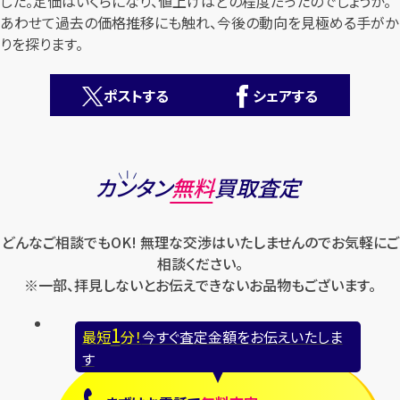
した。定価はいくらになり、値上げはどの程度だったのでしょうか。
あわせて過去の価格推移にも触れ、今後の動向を見極める手がか
りを探ります。
ポストする
シェアする
カンタン
無料
カンタン
無料
買取査定
どんなご相談でもOK! 無理な交渉はいたしませんのでお気軽にご
相談ください。
※一部、拝見しないとお伝えできないお品物もございます。
1
最短
分！
今すぐ査定金額をお伝えいたします
1
最短
分！
今すぐ査定金額をお伝えいたしま
まずは
お電話
で
無料査定
す
【総合受付】24時間・年中無休(年末年始除く)