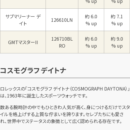
% up
% up
サブマリーナー デ
約 6.0
約 7.1
126610LN
イト
% up
% up
126710BL
約 6.0
約 9.0
GMTマスターII
RO
% up
% up
コスモグラフ デイトナ
ロレックスの「コスモグラフ デイトナ（COSMOGRAPH DAYTONA）」
は、1963年に誕生したスポーツウォッチです。
数ある腕時計の中でもひときわ人気が高く、身につけるだけでスタ
イルを格上げする上質な佇まいを誇ります。セレブたちにも愛さ
れ、世界中でステータスの象徴として広く認められる存在です。