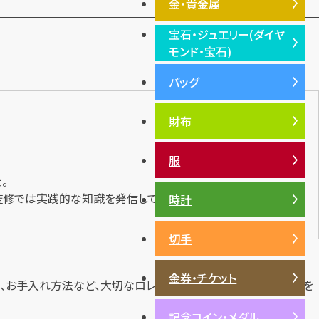
金・貴金属
宝石・ジュエリー(ダイヤ
金・貴金属TOP
モンド・宝石)
プラチナ
バッグ
宝石・ジュエリー(ダイヤモン
銀・シルバー
ド・宝石)TOP
財布
ダイヤモンド
エメラルド
服
ルビー
。
サファイア
監修では実践的な知識を発信しています。
時計
パール
切手
サンゴ
ヒスイ
金券・チケット
、お手入れ方法など、大切なロレックスを美しく保つための情報を
記念コイン・メダル