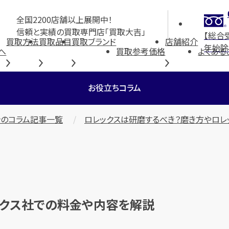
全国2200店舗以上展開中！
信頼と実績の買取専門店「買取大吉」
【総合
買取方法
買取品目
買取ブランド
店舗紹介
年始除
へ
買取参考価格
よくある
お役立ちコラム
のコラム記事一覧
ロレックスは研磨するべき？磨き方やロ
ックス社での料金や内容を解説