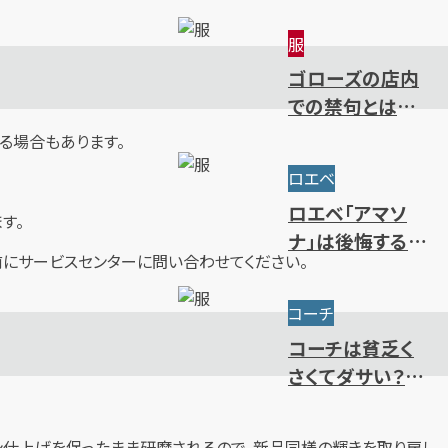
～限定・廃盤ライ
服
ンまで一挙紹介
ゴローズの店内
での禁句とは？
ルール・注意点・
る場合もあります。
抽選方法を解説
ロエベ
ロエベ「アマソ
す。
ナ」は後悔するほ
にサービスセンターに問い合わせてください。
どダサい？使い
勝手やサイズ・人
コーチ
気色を解説
コーチは貧乏く
さくてダサい？年
齢層別のブラン
ドイメージを解
ン仕上げを保ったまま研磨されるので、新品同様の輝きを取り戻し