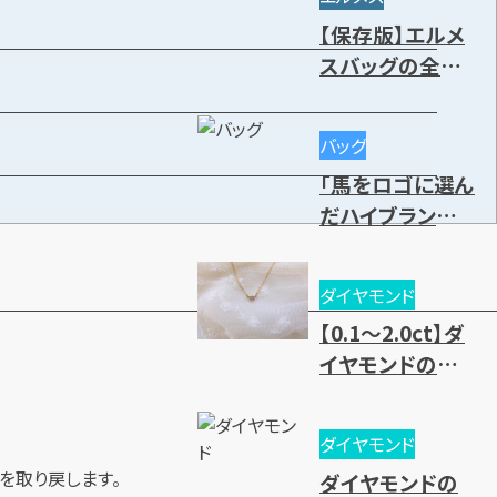
や高価買取のコ
【保存版】エルメ
ツ
スバッグの全種
類一覧｜人気・
廃盤モデル～レ
バッグ
ディース・メンズ
「馬をロゴに選ん
まで一挙紹介
だハイブランド」
を大紹介
ダイヤモンド
【0.1～2.0ct】ダ
イヤモンドの買
取相場一覧！価
値基準と売却時
ダイヤモンド
のポイントとは？
を取り戻します。
ダイヤモンドの