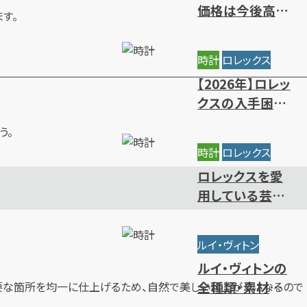
価格は今後高騰
す。
する？相場推移と
値上がりの背景
時計
ロレックス
【2026年】ロレッ
クスの入手困難
ランキング｜買
う。
えないレアモデ
時計
ロレックス
ルの特徴
ロレックスを愛
用している芸能
人・有名人をモデ
ル別にご紹介
ルイ・ヴィトン
ルイ・ヴィトンの
全種類・素材一
必要な箇所を均一に仕上げるため、自然で美しい仕上がりになるので
覧｜人気・定番