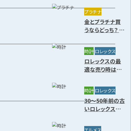
きる種類を解説
プラチナ
金とプラチナ買
うならどっち？ 特
徴や価値の違
い・今後の資産
時計
ロレックス
価値を解説
ロレックスの最
適な売り時はい
つ？円安の影響
と高価買取時期
時計
ロレックス
7選
30～50年前の古
いロレックスに
価値はある？年
代別の買取相場
エルメス