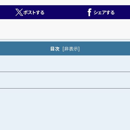
ポストする
シェアする
目次
[
非表示
]