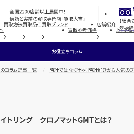
全国2200店舗以上展開中！
信頼と実績の買取専門店「買取大吉」
【総合
買取方法
買取品目
買取ブランド
店舗紹介
年始除
へ
買取参考価格
よくある
お役立ちコラム
のコラム記事一覧
時計ではなく計器！時計好きから人気のブラ
イトリング クロノマットGMTとは？