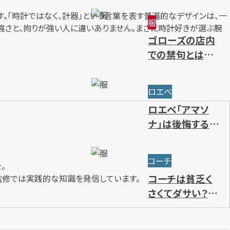
～限定・廃盤ライ
す。「時計ではなく、計器」という言葉を表す普遍的なデザインは、一
服
ンまで一挙紹介
強さと、拘りが強い人に違いありません。まさに時計好きが選ぶ腕
ゴローズの店内
での禁句とは？
ルール・注意点・
抽選方法を解説
ロエベ
ロエベ「アマソ
ナ」は後悔するほ
どダサい？使い
勝手やサイズ・人
コーチ
気色を解説
。
コーチは貧乏く
監修では実践的な知識を発信しています。
さくてダサい？年
齢層別のブラン
ドイメージを解