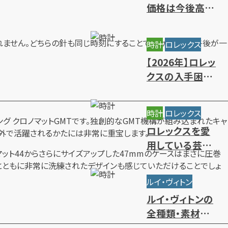
価格は今後高騰
する？相場推移と
値上がりの背景
れません。どちらの針も同じ時刻にすることで、今が午前か午後が一
時計
ロレックス
【2026年】ロレッ
クスの入手困難
ランキング｜買
えないレアモデ
時計
ロレックス
ルの特徴
グ クロノマットGMTです。独創的なGMT機構が組み込まれたキャ
ロレックスを愛
海外で活躍されるかたには非常に重宝します。
用している芸能
ット44からさらにサイズアップした47mmのケースはまさに圧巻
人・有名人をモデ
とともに非常に洗練されたデザインも感じていただけることでしょ
ル別にご紹介
ルイ・ヴィトン
ルイ・ヴィトンの
全種類・素材一
覧｜人気・定番