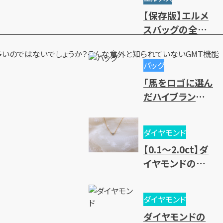
や高価買取のコ
【保存版】エルメ
ツ
スバッグの全種
類一覧｜人気・
いのではないでしょうか？そんな意外と知られていないGMT機能
廃盤モデル～レ
バッグ
ディース・メンズ
「馬をロゴに選ん
まで一挙紹介
だハイブランド」
を大紹介
ダイヤモンド
【0.1～2.0ct】ダ
イヤモンドの買
取相場一覧！価
値基準と売却時
ダイヤモンド
のポイントとは？
ダイヤモンドの