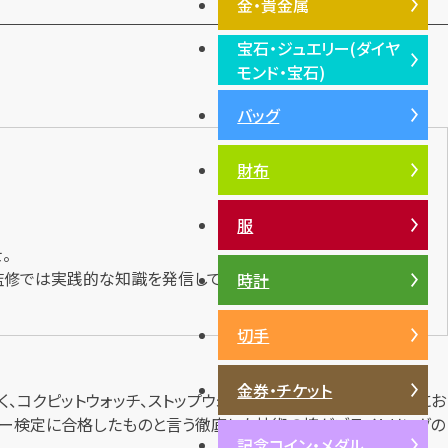
金・貴金属
宝石・ジュエリー(ダイヤ
金・貴金属TOP
モンド・宝石)
プラチナ
バッグ
宝石・ジュエリー(ダイヤモン
銀・シルバー
ド・宝石)TOP
財布
ダイヤモンド
エメラルド
服
ルビー
。
サファイア
監修では実践的な知識を発信しています。
時計
パール
切手
サンゴ
ヒスイ
金券・チケット
、コクピットウォッチ、ストップウォッチを主力としていた。現在にお
ター検定に合格したものと言う徹底した技術の塊がブライトリングの
記念コイン・メダル