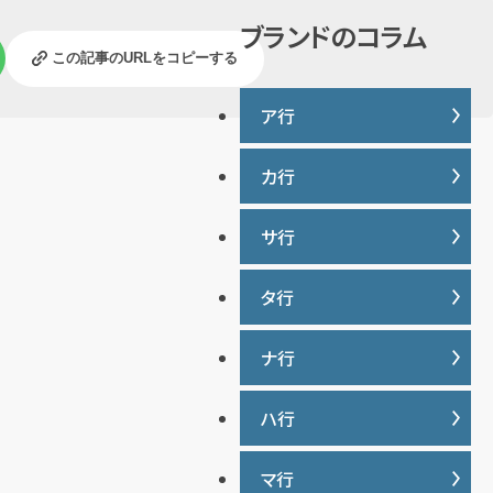
説
ブランドのコラム
この記事のURLをコピーする
ア行
カ行
IWC
ヴァシュロンコンスタンタン
サ行
カナダグース
ウブロ
カルティエ
エルメス
タ行
サマンサタバサ
グッチ
オーデマ ピゲ
ジーショック
クロムハーツ
ナ行
タグ・ホイヤー
オメガ
ジャガー・ルクルト
ケイト・スペード
ディオール
シャネル
ハ行
ナイキ
コーチ
ティファニー
シュプリーム
トリーバーチ
マ行
バーバリー
ショパール