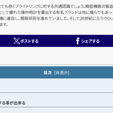
ば誰でも抱くブライトリングに対する共通認識でしょう。精密機器の
ドとして優れた懐中時計を輩出する有名ブランドは他に幾らでもあっ
構に着目し、開発研究を進めていました。そして20世紀に入りクロ
ます。
ポストする
シェアする
目次
[
非表示
]
する事が出来る