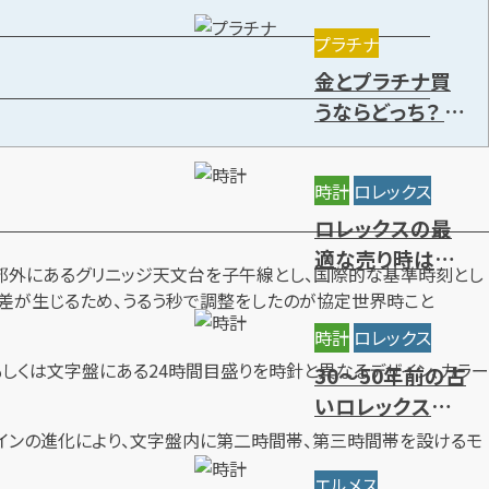
きる種類を解説
プラチナ
金とプラチナ買
うならどっち？ 特
徴や価値の違
い・今後の資産
時計
ロレックス
価値を解説
ロレックスの最
適な売り時はい
・ロンドン郊外にあるグリニッジ天文台を子午線とし、国際的な基準時刻とし
つ？円安の影響
差が生じるため、うるう秒で調整をしたのが協定世界時こと
と高価買取時期
時計
ロレックス
7選
しくは文字盤にある24時間目盛りを時針と異なるデザイン、カラー
30～50年前の古
いロレックスに
価値はある？年
ザインの進化により、文字盤内に第二時間帯、第三時間帯を設けるモ
代別の買取相場
エルメス