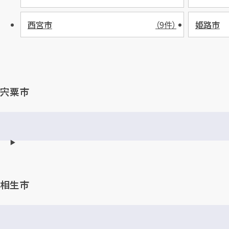
西宮市
（9件）
姫路市
宍粟市
相生市