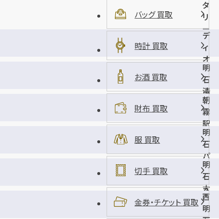
タ
バッグ 買取
リ
ー
デ
店
時計 買取
ィ
オ
明
明
お酒 買取
石
石
清
店
朝
水
財布 買取
霧
店
駅
明
前
服 買取
石
店
パ
明
ピ
切手 買取
石
オ
大
ス
西
久
金券・チケット 買取
店
明
保