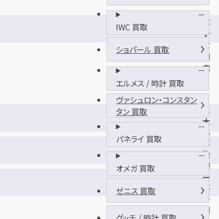
太
IWC 買取
子
太
ショパール 買取
田
店
エルメス / 時計 買取
ヴァシュロン・コンスタン
三
タン 買取
木
緑
パネライ 買取
志
が
染
丘
駅
オメガ 買取
店
三
北
木
店
ゼニス 買取
平
田
グッチ / 時計 買取