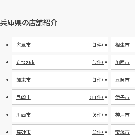
兵庫県の店舗紹介
宍粟市
（1件）
相生市
たつの市
（2件）
加西市
加東市
（1件）
豊岡市
尼崎市
（11件）
伊丹市
川西市
（6件）
神戸市
高砂市
（2件）
宝塚市