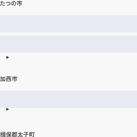
たつの市
加西市
揖保郡太子町