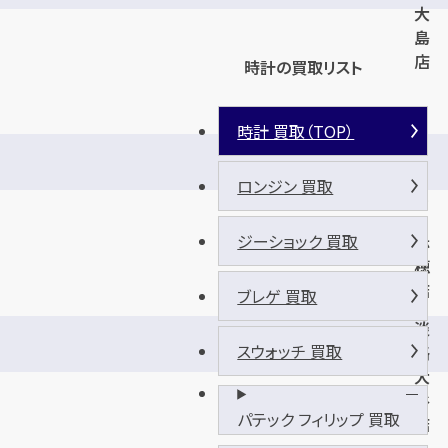
大
島
店
時計の買取リスト
時計 買取（TOP）
ラ
・
ロンジン 買取
ム
ー
ジーショック 買取
赤
穂
店
ブレゲ 買取
淡
スウォッチ 買取
路
大
谷
パテック フィリップ 買取
店