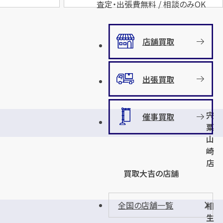
査定・出張費無料 / 相談のみOK
店舗買取
出張買取
宍
催事買取
粟
山
崎
店
買取大吉の店舗
全国の店舗一覧
相
生