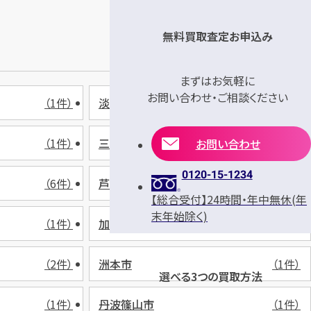
無料買取査定お申込み
まずはお気軽に
お問い合わせ・ご相談ください
（1件）
淡路市
（1件）
（1件）
三木市
（3件）
お問い合わせ
0120-15-1234
（6件）
芦屋市
（2件）
【総合受付】24時間・年中無休(年
末年始除く)
（1件）
加古川市
（6件）
（2件）
洲本市
（1件）
選べる3つの買取方法
（1件）
丹波篠山市
（1件）