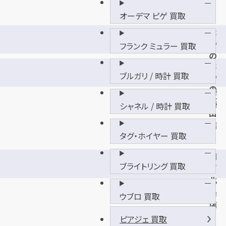
オーデマ ピゲ 買取
た
つ
フランク ミュラー 買取
の
た
東
ブルガリ / 時計 買取
つ
觜
の
崎
広
店
シャネル / 時計 買取
山
店
タグ・ホイヤー 買取
加
ブライトリング 買取
西
北
条
ウブロ 買取
店
ピアジェ 買取