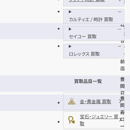
店
カルティエ / 時計 買取
社
総
セイコー 買取
合
庁
ロレックス 買取
舎
前
店
豊
買取品目一覧
岡
日
豊
高
金・貴金属 買取
岡
店
寿
宝石・ジュエリー 買
ロ
取
ー