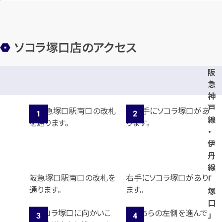
カンタン
無料
ソコラ塚口店のアクセス
阪
1
急
最短
分！
今すぐ査定金額をお伝えいた
神
します
戸
線
まずは
お電話
で
無料査定
・
伊
【総合受付】24時間・年中無休(年末年
丹
始除く)
線
阪急塚口駅南口の改札を
右手にソコラ塚口があり
「
通ります。
ます。
塚
メールで無料相談する
口
」