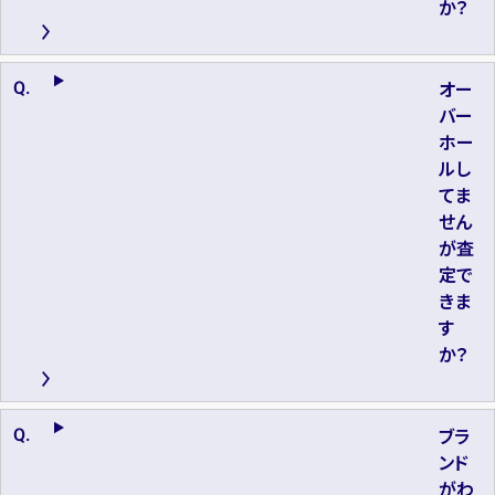
か？
オー
バー
ホー
ルし
てま
せん
が査
定で
きま
す
か？
ブラ
ンド
がわ