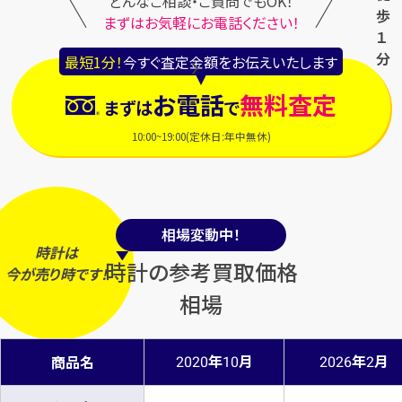
どんなご相談・ご質問でもOK！
歩
まずはお気軽にお電話ください！
１
分
最短1分！
今すぐ査定金額をお伝えいたします
お電話
無料査定
まずは
で
10:00~19:00(定休日:年中無休)
相場変動中！
時計は
時計の参考買取価格
今
が
売り時
です！
相場
年
月
年
月
商品名
2020
10
2026
2