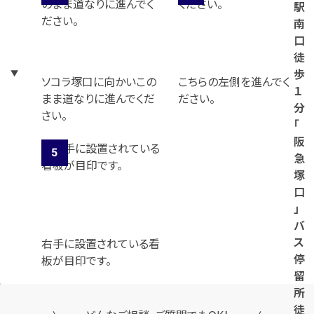
駅
南
口
徒
歩
ソコラ塚口に向かいこの
こちらの左側を進んでく
１
まま道なりに進んでくだ
ださい。
分
さい。
「
阪
急
塚
口
」
バ
ス
右手に設置されている看
停
板が目印です。
留
所
徒