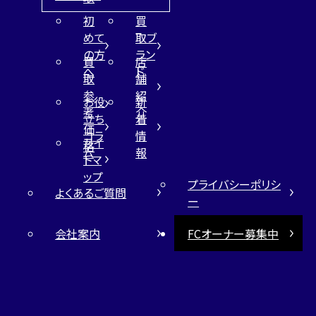
初
買
めて
取ブ
の方
ラン
買
店
へ
ド
取
舗
参
紹
お役
新
考
介
立ち
着
価
コラ
情
サイ
格
ム
報
トマ
ップ
プライバシーポリシ
よくあるご質問
ー
会社案内
FCオーナー募集中