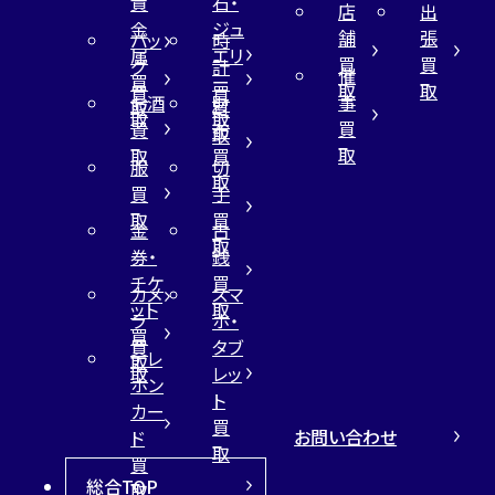
貴
石・
店
出
金
ジュ
舗
張
バッ
時
属
エリ
買
買
グ
計
催
買
ー
取
取
買
買
事
お酒
財
取
買
取
取
買
買
布
取
取
取
買
服
切
取
買
手
取
買
金
古
取
券・
銭
チケ
買
カメ
スマ
ット
取
ラ
ホ・
買
買
タブ
テレ
取
取
レッ
ホン
ト
カー
買
お問い合わせ
ド
取
買
総合TOP
取