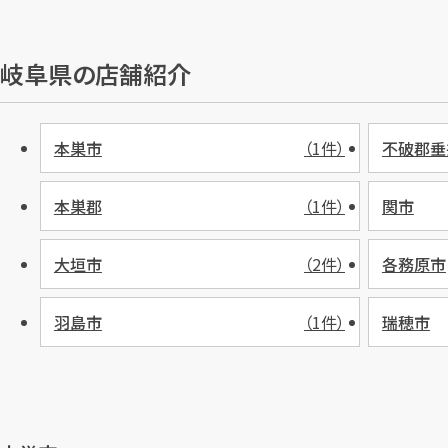
岐阜県の店舗紹介
本巣市
（1件）
不破郡垂
本巣郡
（1件）
関市
大垣市
（2件）
各務原市
羽島市
（1件）
瑞穂市