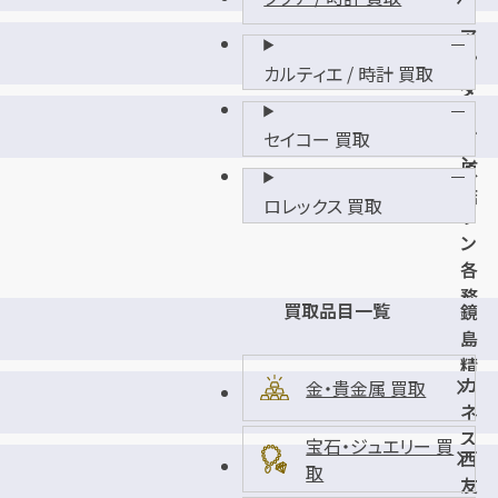
日
ア
新
ピ
店
カルティエ / 時計 買取
タ
イ
各
オ
セイコー 買取
務
ン
原
タ
店
ロレックス 買取
ウ
ン
各
務
買取品目一覧
鏡
原
島
店
精
カ
金・貴金属 買取
華
ネ
店
ス
宝石・ジュエリー 買
西
エ
取
友
三