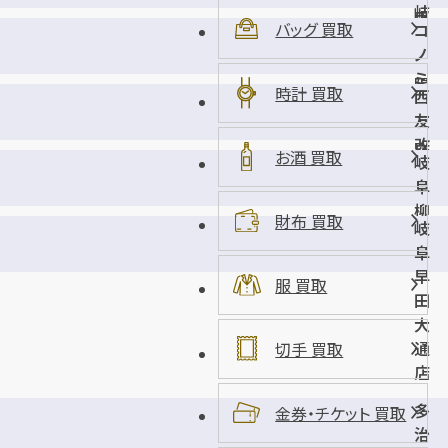
岐
里
バッグ 買取
コ
阜
店
ノ
華
ミ
陽
時計 買取
西
ヤ
店
友
島
改
店
お酒 買取
岐
田
阜
店
柳
財布 買取
岐
津
阜
店
早
服 買取
田
大
通
切手 買取
店
多
金券・チケット 買取
治