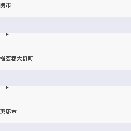
関市
揖斐郡大野町
恵那市