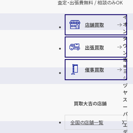
査定・出張費無料 / 相談のみOK
イ
オ
店舗買取
ン
タ
ウ
出張買取
ン
本
巣
催事買取
ヨ
店
シ
ヅ
ヤ
ス
買取大吉の店舗
ー
パ
ー
全国の店舗一覧
エ
・
デ