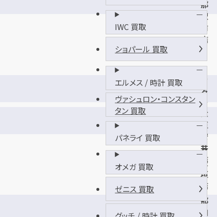
那
駅
IWC 買取
前
店
ショパール 買取
ア
エルメス / 時計 買取
ク
ヴァシュロン・コンスタン
ア
タン 買取
大
ウ
垣
ォ
安
パネライ 買取
ー
井
ク
店
大
オメガ 買取
垣
店
ゼニス 買取
那
加
グッチ / 時計 買取