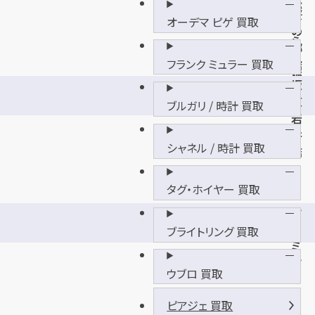
が
桜
オーデマ ピゲ 買取
う
の
ら
郷
上
フランク ミュラー 買取
店
稲
坂
吉
東
ブルガリ / 時計 買取
店
岩
井
シャネル / 時計 買取
店
タグ・ホイヤー 買取
セ
イ
ブライトリング 買取
ミ
ヤ
ウブロ 買取
モ
ー
ピアジェ 買取
ル