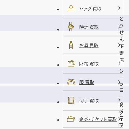
バッグ 買取
と
り
時計 買取
せ
ん
お酒 買取
下
妻
店
財布 買取
シ
ー
服 買取
マ
ヨ
ー
ー
ク
切手 買取
ク
ス
ベ
ク
ニ
金券・チケット 買取
エ
マ
ア