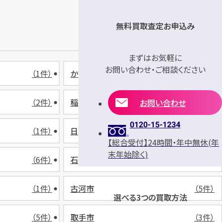
無料買取査定お申込み
まずはお気軽に
お問い合わせ・ご相談ください
（1件）
かすみがうら市
（1件）
（2件）
稲敷市
（2件）
お問い合わせ
0120-15-1234
（1件）
日立市
（2件）
【総合受付】24時間・年中無休(年
末年始除く)
（6件）
石岡市
（1件）
（1件）
古河市
（5件）
選べる3つの買取方法
（5件）
取手市
（3件）