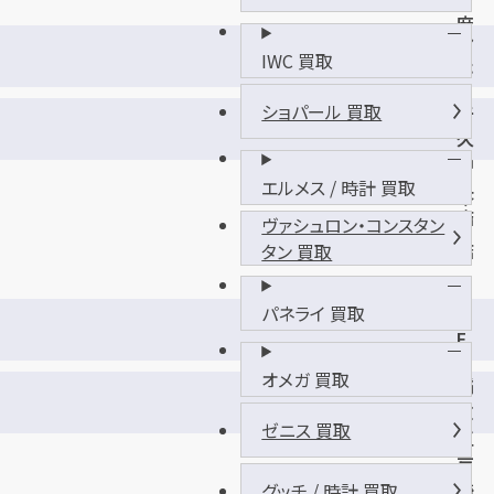
麻
ひ
生
IWC 買取
た
店
ち
ショパール 買取
牛
野
久
う
中
し
エルメス / 時計 買取
央
く
店
西
ヴァシュロン・コンスタン
店
タン 買取
M
パネライ 買取
E
G
オメガ 買取
稲
A
敷
ド
ゼニス 買取
江
ン
戸
・
グッチ / 時計 買取
崎