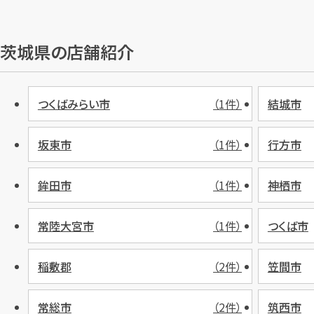
茨城県の店舗紹介
つくばみらい市
（1件）
結城市
坂東市
（1件）
行方市
鉾田市
（1件）
神栖市
常陸大宮市
（1件）
つくば市
稲敷郡
（2件）
笠間市
常総市
（2件）
筑西市