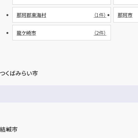
那珂郡東海村
（1件）
那珂市
龍ケ崎市
（2件）
つくばみらい市
結城市