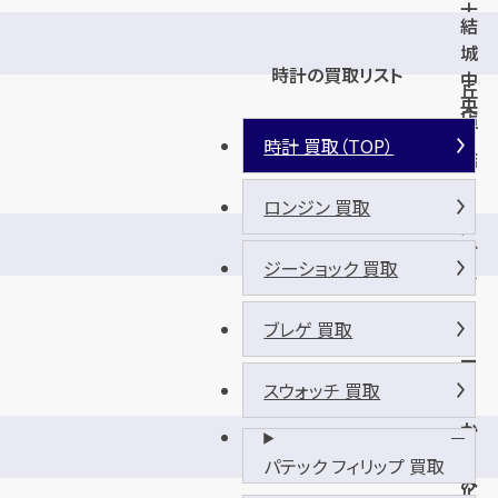
士
結
見
城
ヶ
時計の買取リスト
中
丘
央
店
町
時計 買取（TOP）
店
ロンジン 買取
メ
ガ
ジーショック 買取
セ
ン
ブレゲ 買取
タ
ー
ト
スウォッチ 買取
ラ
か
イ
す
パテック フィリップ 買取
ア
み
ル