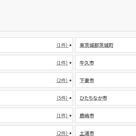
（1件）
東茨城郡茨城町
（1件）
牛久市
（2件）
下妻市
（5件）
ひたちなか市
（1件）
鹿嶋市
（2件）
土浦市