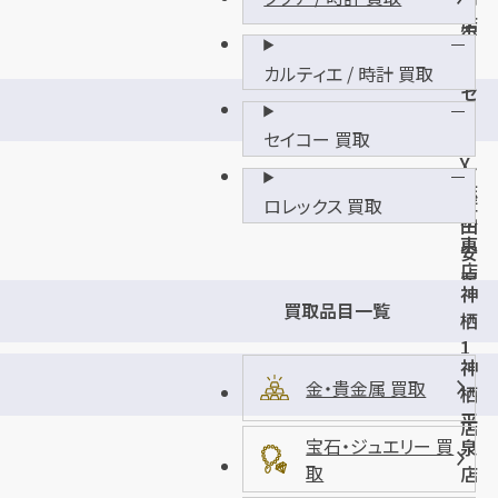
キ
店
ホ
ー
カルティエ / 時計 買取
テ
セ
U
イ
N
セイコー 買取
ミ
Y
ヤ
佐
鉾
ロレックス 買取
原
田
東
安
店
房
神
店
買取品目一覧
栖
1
神
丁
金・貴金属 買取
栖
目
平
店
宝石・ジュエリー 買
泉
取
店