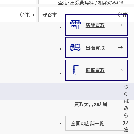
査定・出張費無料 / 相談のみOK
（7件）
守谷市
（2件）
店舗買取
出張買取
催事買取
つ
く
ば
買取大吉の店舗
み
ら
い
全国の店舗一覧
富