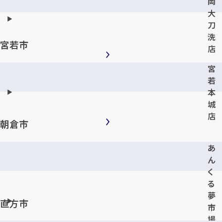
岡
大
刀
洗
宮若市
店
宮
若
本
城
店
朝倉市
あ
ん
く
る
夢
直方市
市
場