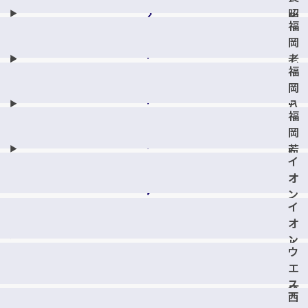
U
店
昭
店
K
福
代
U
岡
店
O
老
K
福
司
A
岡
店
B
八
福
L
田
岡
D
店
若
G
イ
久
.
オ
店
店
ン
イ
モ
オ
ー
ン
ル
ウ
野
香
エ
芥
椎
ス
店
浜
西
ト