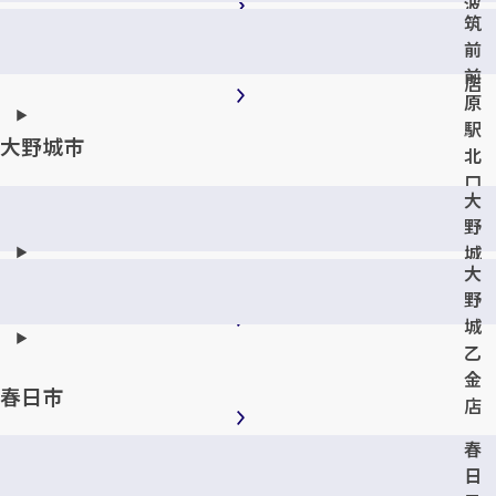
波
筑
多
前
江
前
店
原
駅
大野城市
北
口
大
店
野
城
大
錦
野
店
城
乙
金
春日市
店
春
日