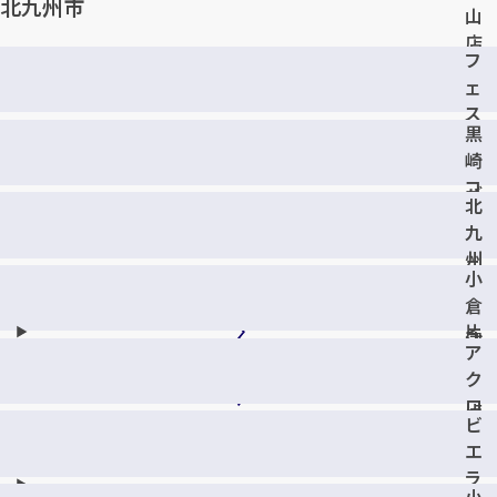
北九州市
山
店
フ
ェ
ス
黒
テ
崎
ィ
コ
バ
北
ム
ル
九
シ
ガ
州
テ
ー
小
下
ィ
デ
倉
到
店
ン
片
津
ア
西
野
店
ク
港
店
ロ
店
ビ
ス
エ
ガ
ラ
ー
小