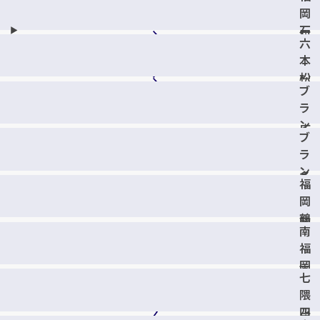
田
ス
野
岡
部
テ
店
石
店
ー
六
丸
ジ
本
店
店
松
ブ
駅
ラ
前
ン
店
ブ
チ
ラ
博
ン
多
福
チ
店
岡
福
鶴
岡
南
田
下
福
3
原
岡
丁
店
七
駅
目
隈
前
店
四
店