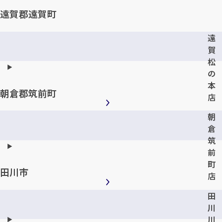
遠賀郡遠賀町
遠
賀
松
の
本
朝倉郡筑前町
店
朝
カンタン
無料
倉
筑
前
町
田川市
店
田
1
最短
分！
今すぐ査定金額をお伝えいた
川
します
川