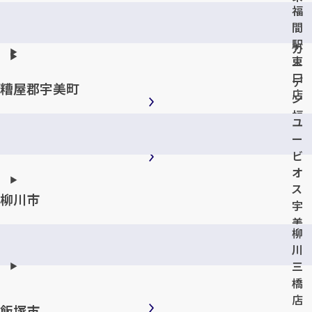
福
ッ
間
ト
駅
ガ
東
ー
口
デ
糟屋郡宇美町
店
ン
福
ユ
津
ー
店
ビ
オ
ス
柳川市
宇
美
柳
店
川
三
橋
店
飯塚市