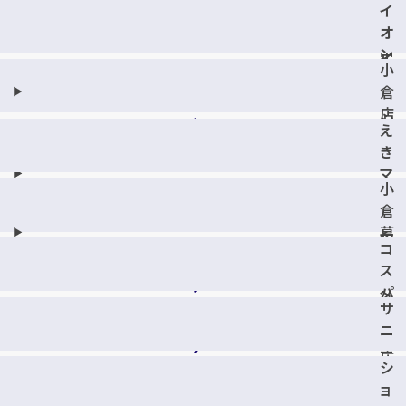
ン
リ
イ
モ
黒
陣
オ
ー
崎
山
ン
ル
店
小
店
若
八
倉
松
幡
店
シ
東
え
ョ
店
き
ッ
マ
ピ
小
チ
ン
倉
1
グ
葛
丁
コ
セ
原
目
ス
ン
店
折
パ
タ
尾
サ
相
ー
店
ニ
生
店
ー
店
シ
サ
ョ
イ