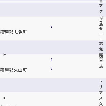
星
ア
見
ク
ヶ
ロ
丘
ス
店
モ
糟屋郡志免町
ー
ル
志
春
免
日
南
店
里
店
糟屋郡久山町
ト
リ
ア
ス
久