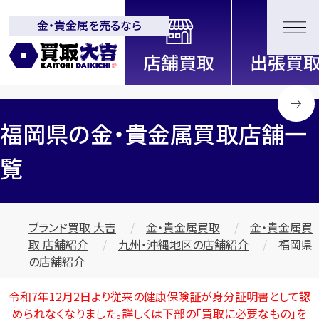
金・貴金属を売るなら
全国2200店舗以上展開中！
信頼と実績の買取専門店「買取大
吉」
福岡県の金・貴金属買取店舗一
覧
ブランド買取 大吉
金・貴金属買取
金・貴金属買
取 店舗紹介
九州・沖縄地区の店舗紹介
福岡県
の店舗紹介
令和7年12月2日より従来の健康保険証が身分証明書として認
められなくなりました。詳しくは下部の
「買取に必要なもの」
を