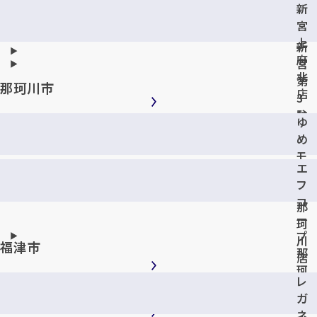
新
ア
宮
ル
上
新
府
宮
北
第
那珂川市
店
3
駐
ゆ
車
め
場
モ
店
エ
ー
フ
ル
コ
那
ー
珂
プ
川
福津市
那
店
珂
レ
川
ガ
店
ネ