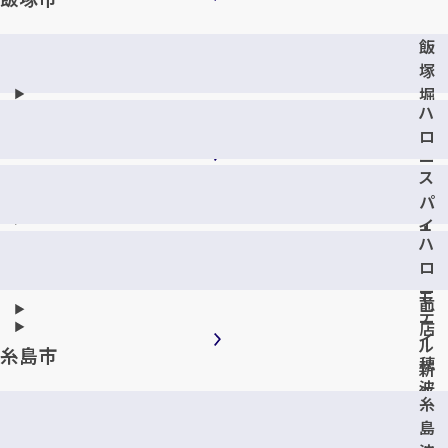
飯
塚
堀
ハ
池
ロ
店
ー
ス
デ
パ
イ
イ
九
ハ
シ
工
ロ
ー
大
ー
モ
前
デ
ー
店
イ
ル
糸島市
穂
新
波
飯
糸
店
塚
島
店