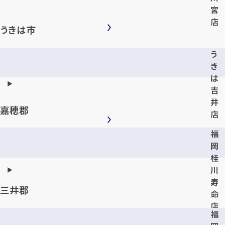
宮
まずは
お電話
で
無料査定
店
うきは市
【総合受付】24時間・年中無休(年末年
始除く)
う
き
は
吉
メールで無料相談する
井
嘉穂郡
店
福
岡
桂
川
寿
三井郡
命
店
福