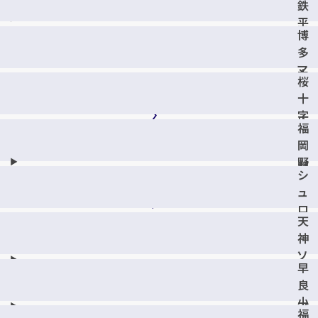
店
鉄
コ
平
ー
博
尾
ト
多
駅
姪
マ
ナ
浜
桜
ル
カ
店
十
イ
店
字
店
福
大
岡
手
野
門
シ
間
病
ュ
店
院
ロ
前
天
ア
店
神
モ
ソ
ー
早
ラ
ル
良
リ
筑
小
ア
紫
福