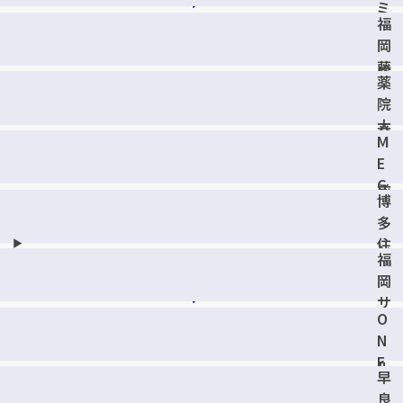
ミ
福
ス
岡
ト
藤
店
薬
崎
院
駅
大
前
M
通
店
E
駅
G
前
博
A
店
多
ド
住
ン
福
吉
・
岡
店
キ
サ
ホ
O
ン
ー
N
セ
テ
E
ル
早
福
F
コ
良
重