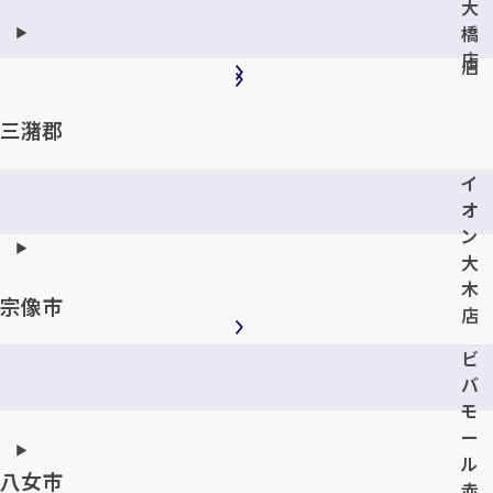
大
ツ
橋
角
店
店
三潴郡
イ
オ
ン
大
木
宗像市
店
ビ
バ
モ
ー
ル
八女市
赤