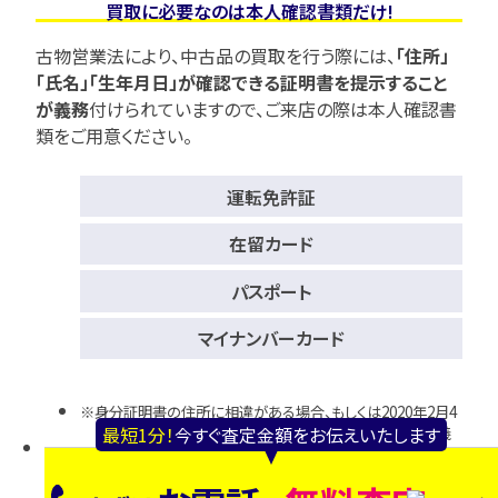
買取に必要なのは本人確認書類だけ!
古物営業法により、中古品の買取を行う際には、
「住所」
「氏名」「生年月日」が確認できる証明書を提示すること
が義務
付けられていますので、
ご来店の際は本人確認書
類をご用意ください。
運転免許証
在留カード
パスポート
マイナンバーカード
身分証明書の住所に相違がある場合、もしくは2020年2月4
最短1分！
今すぐ査定金額をお伝えいたします
日以降発行のパスポートをお持ちの場合は、ご本人様名義
の現住所が確認できるものが必要となります。