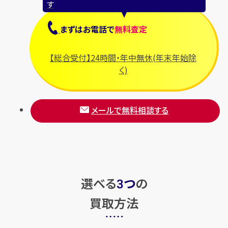
す
まずは
お電話
で
無料査定
【総合受付】24時間・年中無休(年末年始除
く)
メールで無料相談する
選べる
つ
の
3
買取方法