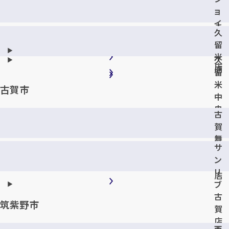
み
デ
ョ
い
ン
イ
ま
諏
久
ン
ち
訪
留
ト
店
野
米
久
店
店
留
米
古賀市
中
央
古
店
賀
舞
サ
の
ン
里
リ
店
ブ
古
筑紫野市
賀
店
西