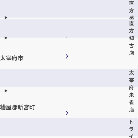
直
甘
方
木
感
店
直
田
方
店
知
古
店
太宰府市
太
宰
府
朱
雀
糟屋郡新宮町
店
ト
ラ
イ