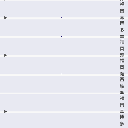
店
も
福
丘
も
岡
店
ち
長
博
店
丘
多
店
美
福
野
岡
島
野
店
福
方
岡
店
和
西
白
鉄
丘
香
店
福
椎
岡
駅
長
前
博
住
店
多
店