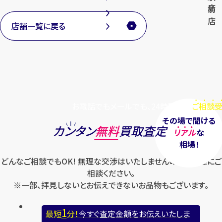
店
前
店
店舗一覧に戻る
お電話でもメールでも、24時間毎日
ご相談受
その場で聞ける
カンタン
無料
買取査定
リアル
な
相場！
どんなご相談でもOK! 無理な交渉はいたしませんのでお気軽にご
相談ください。
※一部、拝見しないとお伝えできないお品物もございます。
1
最短
分！
今すぐ査定金額をお伝えいたしま