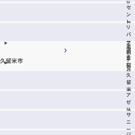
ッ
ド
セ
ピ
モ
ン
ン
ー
ト
グ
ル
リ
シ
パ
小
バ
テ
ー
倉
ー
ィ
ク
店
ウ
小
鞘
ォ
倉
ヶ
久留米市
ー
駅
谷
ク
前
店
久
北
店
留
九
米
州
ア
上
店
ゼ
津
リ
店
サ
ア
ニ
ガ
ー
ー
ジ