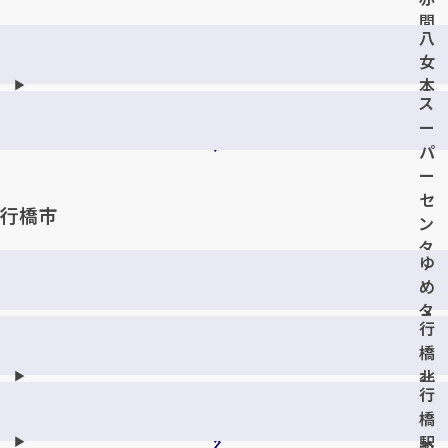
間
八
店
女
本
ス
町
ー
店
パ
ー
セ
行橋市
ン
タ
ゆ
ー
め
ト
タ
ラ
行
ウ
イ
橋
ン
ア
北
行
ル
行
泉
橋
八
橋
店
店
女
駅