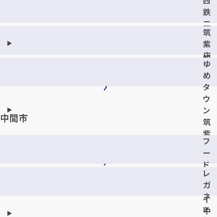
鉄
二
筑
日
紫
市
店
駅
ゆ
前
め
店
タ
ウ
ン
中間市
筑
紫
フ
野
ー
店
ド
レ
ウ
ガ
ェ
ネ
イ
ッ
中