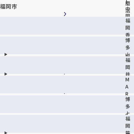
ト
間
福岡市
中
店
間
福
店
岡
香
博
住
多
ヶ
山
丘
福
王
2
岡
店
丁
井
目
M
尻
店
A
店
R
博
K
多
I
上
S
福
川
福
岡
端
岡
笹