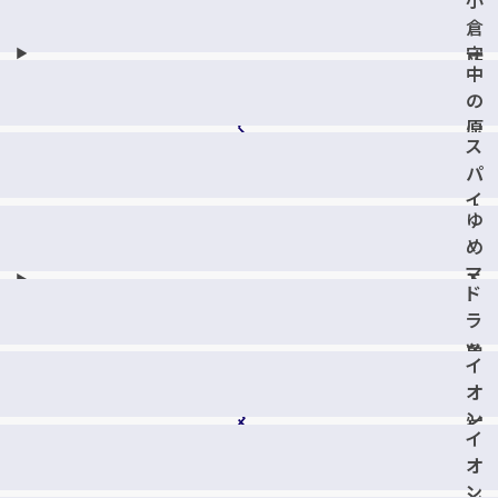
小
デ
倉
倉
ン
守
店
葛
中
恒
原
の
店
店
原
ス
メ
パ
デ
イ
ィ
ゆ
シ
カ
め
ー
ル
マ
モ
タ
ド
ー
ー
ウ
ラ
ト
ル
ン
ッ
曽
門
イ
店
グ
根
司
オ
ス
店
店
ン
ト
イ
タ
ア
オ
ウ
モ
ン