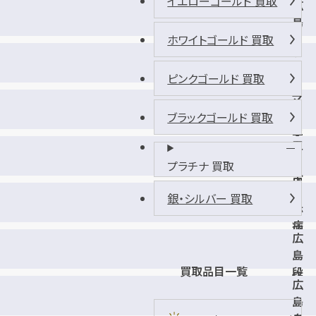
イエローゴールド 買取
広
本
島
店
上
ホワイトゴールド 買取
ラ
安
・
店
ピンクゴールド 買取
ム
マ
ー
ッ
ブラックゴールド 買取
八
ク
木
五
ス
店
日
バ
プラチナ 買取
市
リ
日
中
銀・シルバー 買取
ュ
赤
央
高
病
店
陽
広
院
店
島
前
買取品目一覧
段
店
広
原
島
シ