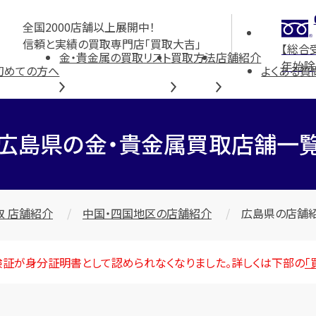
全国2000店舗以上展開中！
信頼と実績の買取専門店「買取大吉」
【総合
金・貴金属の買取リスト
買取方法
店舗紹介
年始除
初めての方へ
よくある質
広島県の金・貴金属買取店舗一
取 店舗紹介
中国・四国地区の店舗紹介
広島県の店舗
険証が身分証明書として認められなくなりました。詳しくは下部の
「