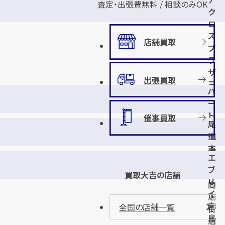
査定・出張費無料 / 相談のみOK
ク
ロ
ス
店舗買取
プ
ラ
ザ
出張買取
三
ハ
原
ー
店
ト
催事買取
尾
新
道
尾
本
道
エ
通
店
ブ
り
買取大吉の店舗
リ
商
イ
店
向
全国の店舗一覧
街
島
店