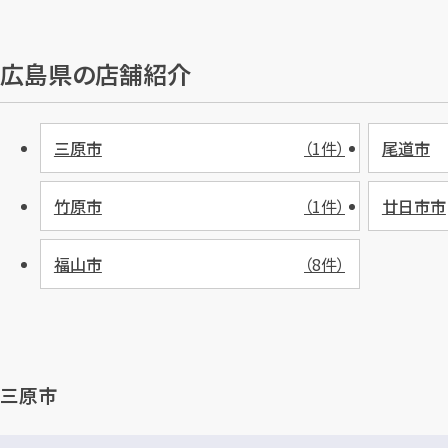
広島県の店舗紹介
三原市
（1件）
尾道市
竹原市
（1件）
廿日市市
福山市
（8件）
三原市