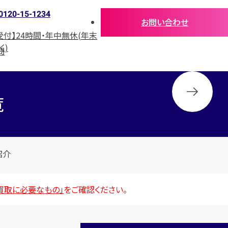
0120-15-1234
お問い合わせ
受付】24時間・年中無休(年末
く)
問
覧
紹介
買取に必要なもの」
をご確認ください。