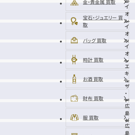
舟
金・貴金属 買取
ョ
イ
入
ッ
オ
幸
ピ
宝石・ジュエリー 買
ン
町
ン
取
イ
タ
店
グ
オ
ウ
セ
バッグ 買取
ン
ン
ン
イ
モ
楽
タ
オ
ー
々
時計 買取
ー
ン
ル
園
エ
店
宇
広
店
キ
品
島
お酒 買取
シ
店
祇
ザ
テ
園
・
ィ
財布 買取
店
ビ
・
広
ッ
ヒ
島
グ
ロ
服 買取
ゼ
戸
シ
広
ロ
坂
マ
島
ゲ