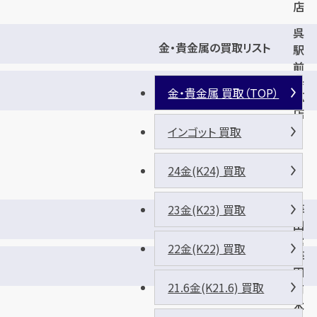
店
呉
金・貴金属の買取リスト
駅
前
呉
店
金・貴金属 買取（TOP）
広
店
インゴット 買取
24金(K24) 買取
海
23金(K23) 買取
田
窪
22金(K22) 買取
海
町
田
店
21.6金(K21.6) 買取
南
本