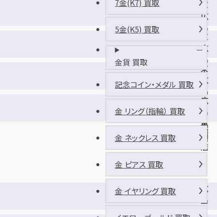
7金(K7) 買取
東
広
島
5金(K5) 買取
東
西
広
条
島
金貨 買取
店
東
西
広
条
記念コイン・メダル 買取
島
昭
広
八
和
金 リング（指輪） 買取
島
本
町
黒
松
店
瀬
金 ネックレス 買取
店
店
金 ピアス 買取
広
金 イヤリング 買取
島
山