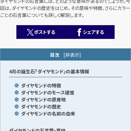
ダイヤモンドの石言葉には、どのような意味があるのでしょうか。今
回は、ダイヤモンドの歴史をはじめ、その意味や特徴、さらにカラー
ごとの石言葉についても詳しく解説します。
ポストする
シェアする
カンタン
無料
目次
[
非表示
]
4月の誕生石「ダイヤモンド」の基本情報
ダイヤモンドの特徴
ダイヤモンドのモース硬度
1
最短
分！
今すぐ査定金額をお伝えいたします
ダイヤモンドの原産地
ダイヤモンドの歴史
まずは
お電話
で
無料査定
ダイヤモンドの名前の由来
【総合受付】24時間・年中無休(年末年始除く)
ダイヤモンドの石言葉・意味