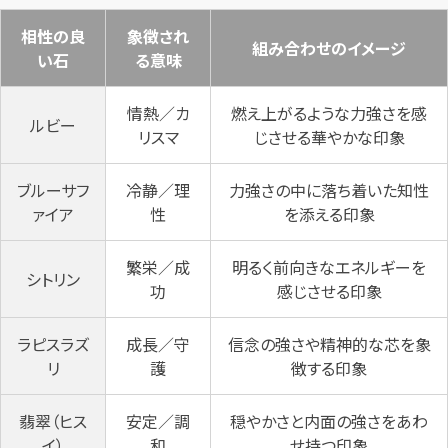
相性の良
象徴され
組み合わせのイメージ
い石
る意味
情熱／カ
燃え上がるような力強さを感
ルビー
リスマ
じさせる華やかな印象
ブルーサフ
冷静／理
力強さの中に落ち着いた知性
ァイア
性
を添える印象
繁栄／成
明るく前向きなエネルギーを
シトリン
功
感じさせる印象
ラピスラズ
成長／守
信念の強さや精神的な芯を象
リ
護
徴する印象
翡翠（ヒス
安定／調
穏やかさと内面の強さをあわ
イ）
和
せ持つ印象