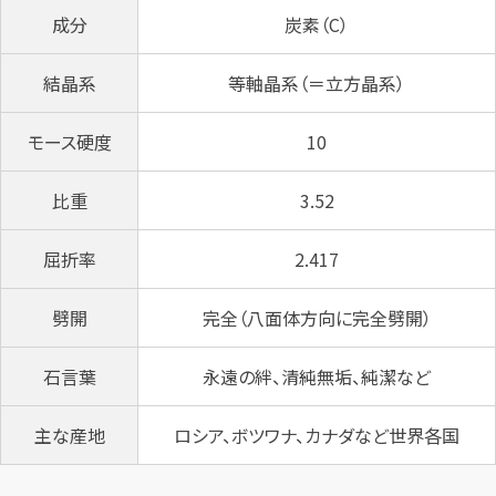
成分
炭素（C）
結晶系
等軸晶系（＝立方晶系）
モース硬度
10
比重
3.52
屈折率
2.417
劈開
完全（八面体方向に完全劈開）
石言葉
永遠の絆、清純無垢、純潔など
主な産地
ロシア、ボツワナ、カナダなど世界各国