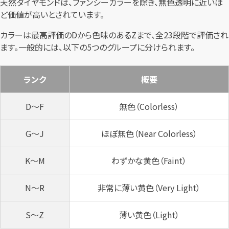
天然ダイヤモンドは、ファンシーカラーを除き、無色透明に近いほ
ど価値が高いとされています。
カラーは最高評価のDから色味のあるZまで、全23段階で評価され
ます。一般的には、以下の5つのグループに分けられます。
ランク
概要
D～F
無色（Colorless）
G～J
ほぼ無色（Near Colorless）
K～M
わずかな黄色（Faint）
N～R
非常に薄い黄色（Very Light）
S～Z
薄い黄色（Light）