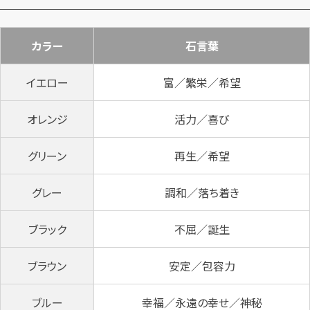
カラー
石言葉
イエロー
富／繁栄／希望
オレンジ
活力／喜び
グリーン
再生／希望
グレー
調和／落ち着き
ブラック
不屈／誕生
ブラウン
安定／包容力
ブルー
幸福／永遠の幸せ／神秘