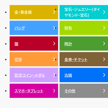
フェンディ
クロムハーツ
高級時計ブランド
ロレックス
宝石・ジュエリー(ダイ
エルメス
ダイヤモンド
ルイ・ヴィトン
豆知識
カルティエ
金・貴金属
ヤモンド・宝石)
投資
金地金
金価格・相場
グッチ
買取
プラダ
金・貴金属TOP
宝石・ジュエリー(ダイヤモ
バッグ
財布
ティファニー
シャネル
金貨
ブルガリ
オパール
ンド・宝石)TOP
プラチナ
ガーネット
セリーヌ
税金
クリスチャンディオール
ダイヤモンド
服
時計
銀・シルバー
エメラルド
カラーゴールド
財布
真珠
サファイア
エメラルド
バッグ
スニーカー
お酒
絵画
アメジスト
バレンシアガ
切手
金券・チケット
ルビー
ルビー
陶磁器・ガラス
ブレゲ
SDGs
サファイア
記念コイン・メダル
古銭
パール
サンゴ
スマホ・タブレット
その他
ヒスイ