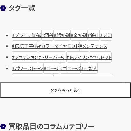
タグ一覧
プラチナ知識
銅貨
銀知識
金知識
鉱山
刻印
伝統工芸品
カラーダイヤモンド
メンテナンス
ファッション
トリーバーチ
トルマリン
ペリドット
パワーストーン
コーチ
ゴローズ
芸能人
ハリー・ウィンストン
ヴァシュロン・コンスタンタン
ジュエリーブランド
オーデマピゲ
セイコー
宝石
歴史
タグをもっと見る
金メッキ
銀貨
品位
サンゴ
砂金
デザイナー
ヴァンクリーフ＆アーペル
切手
パテックフィリップ
装飾品
オメガ
シュプリーム
ウブロ
サンローラン・パリ
買取品目のコラムカテゴリー