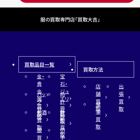
服の買取専門店「買取大吉」
買取品目一覧
買取方法
金・
宝
貴
石・
店
出
金
ジュ
舗
張
バッ
時
属
エリ
買
買
グ
計
催
買
ー
取
取
買
買
事
お酒
財
取
買
取
取
買
買
布
取
取
取
買
服
切
取
買
手