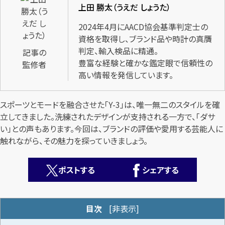
上田 勝太（うえだ しょうた）
2024年4月にAACD協会基準判定士の
資格を取得し、ブランド品や時計の真贋
判定、輸入検品に精通。
記事の
豊富な経験と確かな鑑定眼で信頼性の
監修者
高い情報を発信しています。
カンタン
無料
スポーツとモードを融合させた「Y-3」は、唯一無二のスタイルを確
立してきました。洗練されたデザインが支持される一方で、「ダサ
い」との声もあります。今回は、ブランドの評価や愛用する芸能人に
触れながら、その魅力を探っていきましょう。
1
最短
分！
今すぐ査定金額をお伝えいたします
ポストする
シェアする
まずは
お電話
で
無料査定
目次
[
非表示
]
【総合受付】24時間・年中無休(年末年始除く)