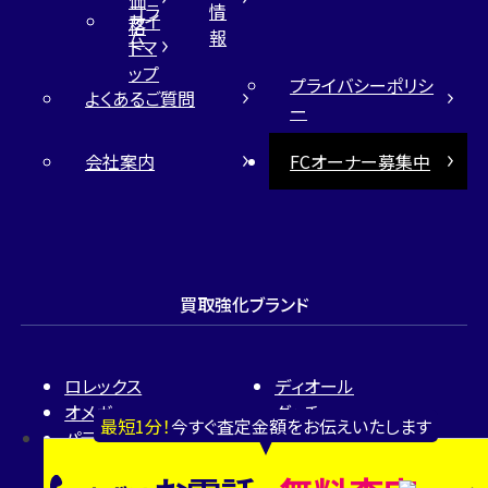
価
コラ
情
サイ
格
ム
報
トマ
ップ
プライバシーポリシ
よくあるご質問
ー
会社案内
FCオーナー募集中
買取強化ブランド
ロレックス
ディオール
オメガ
グッチ
最短1分！
今すぐ査定金額をお伝えいたします
パテック フィリップ
カルティエ
オーデマ ピゲ
ティファニー