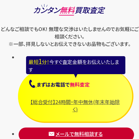
ロエベ
カンタン
無料
買取査定
ハリー・ウィンストン
スウォッチ
ロレックス
バレンシアガ
セイコー
どんなご相談でもOK! 無理な交渉はいたしませんのでお気軽にご
ロンジン
フェラガモ
ゼニス
相談ください。
フェンディ
※一部、拝見しないとお伝えできないお品物もございます。
セリーヌ
ブシュロン
1
最短
分！
今すぐ査定金額をお伝えいたしま
ブライトリング
す
プラダ
まずは
お電話
で
無料査定
フランク ミュラー
ブルガリ
【総合受付】24時間・年中無休(年末年始除
フルラ
く)
ブレゲ
メールで無料相談する