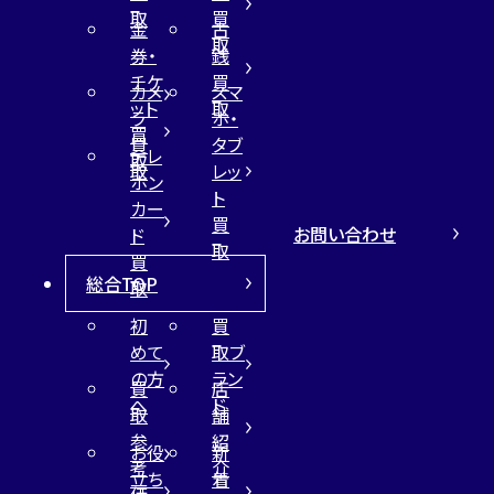
取
買
金
古
取
券・
銭
チケ
買
カメ
スマ
ット
取
ラ
ホ・
買
買
タブ
テレ
取
取
レッ
ホン
ト
カー
買
お問い合わせ
ド
取
買
総合TOP
取
初
買
めて
取ブ
の方
ラン
買
店
へ
ド
取
舗
参
紹
お役
新
考
介
立ち
着