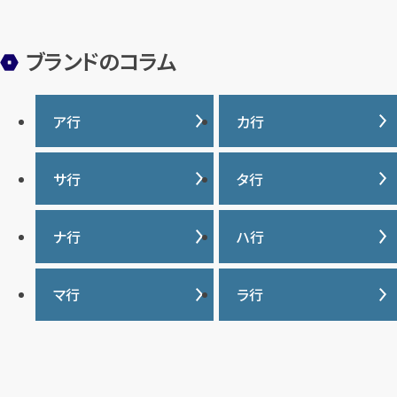
ブランドのコラム
ア行
カ行
IWC
カナダグース
サ行
タ行
ヴァシュロンコンスタンタ
カルティエ
ン
サマンサタバサ
タグ・ホイヤー
ナ行
ハ行
グッチ
ウブロ
ジーショック
ディオール
クロムハーツ
ナイキ
バーバリー
マ行
ラ行
エルメス
ジャガー・ルクルト
ティファニー
ケイト・スペード
バカラ
オーデマ ピゲ
シャネル
トリーバーチ
コーチ
マーク・ジェイコブス
ラルフローレン
パテック フィリップ
オメガ
シュプリーム
モンクレール
ルイ・ヴィトン
パネライ
ショパール