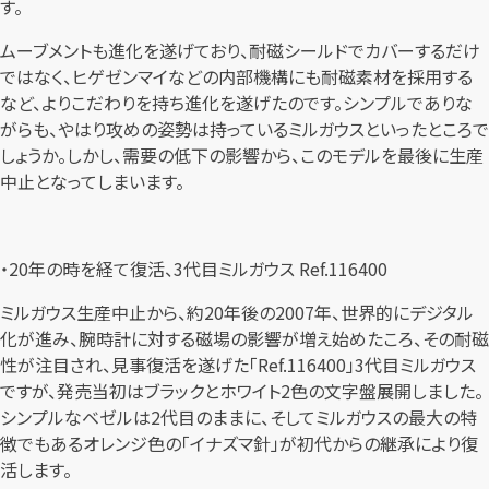
す。
ムーブメントも進化を遂げており、耐磁シールドでカバーするだけ
ではなく、ヒゲゼンマイなどの内部機構にも耐磁素材を採用する
など、よりこだわりを持ち進化を遂げたのです。シンプルでありな
がらも、やはり攻めの姿勢は持っているミルガウスといったところで
しょうか。しかし、需要の低下の影響から、このモデルを最後に生産
中止となってしまいます。
・20年の時を経て復活、3代目ミルガウス Ref.116400
ミルガウス生産中止から、約20年後の2007年、世界的にデジタル
化が進み、腕時計に対する磁場の影響が増え始めたころ、その耐磁
性が注目され、見事復活を遂げた「Ref.116400」3代目ミルガウス
ですが、発売当初はブラックとホワイト2色の文字盤展開しました。
シンプルなベゼルは2代目のままに、そしてミルガウスの最大の特
徴でもあるオレンジ色の「イナズマ針」が初代からの継承により復
活します。