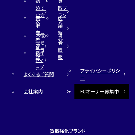
初
買
めて
取ブ
の方
ラン
買
店
へ
ド
取
舗
参
紹
お役
新
考
介
立ち
着
価
コラ
情
サイ
格
ム
報
トマ
ップ
プライバシーポリシ
よくあるご質問
ー
会社案内
FCオーナー募集中
買取強化ブランド