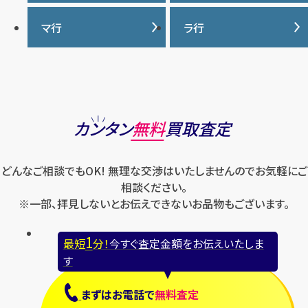
ウブロ
ジーショック
ディオール
クロムハーツ
ナイキ
バーバリー
マ行
ラ行
エルメス
ジャガー・ルクルト
ティファニー
ケイト・スペード
バカラ
オーデマ ピゲ
シャネル
トリーバーチ
コーチ
マーク・ジェイコブス
ラルフローレン
パテック フィリップ
オメガ
シュプリーム
モンクレール
ルイ・ヴィトン
パネライ
ショパール
ロエベ
カンタン
無料
買取査定
ハリー・ウィンストン
スウォッチ
ロレックス
バレンシアガ
セイコー
どんなご相談でもOK! 無理な交渉はいたしませんのでお気軽にご
ロンジン
フェラガモ
ゼニス
相談ください。
フェンディ
※一部、拝見しないとお伝えできないお品物もございます。
セリーヌ
ブシュロン
1
最短
分！
今すぐ査定金額をお伝えいたしま
ブライトリング
す
プラダ
まずは
お電話
で
無料査定
フランク ミュラー