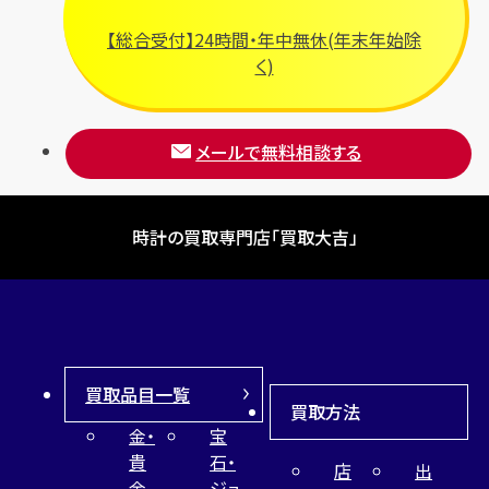
ブルガリ
【総合受付】24時間・年中無休(年末年始除
フルラ
く)
ブレゲ
メールで無料相談する
時計の買取専門店「買取大吉」
買取品目一覧
買取方法
金・
宝
貴
石・
店
出
金
ジュ