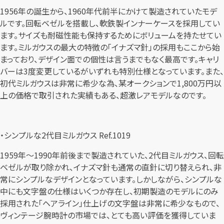
1956年の誕生から、1960年代前半にかけて製造されていたモデ
ルです。回転ベゼルを搭載し、軟鉄製インナーケースを採用してい
ます。サイズも耐磁性能も保持するためにボリュームを持たせてい
ます。ミルガウスの最大の特徴の「イナズマ針」の採用もここから始
まっており、デザイン面での個性は言うまでもなく最高です。キャリ
バーは3度変更しているがいずれも特別仕様となっています。また、
初代ミルガウスは非常に希少な為、某オークションで1,800万円以
上の価格で取引された実績もある、超激レアモデルなのです。
・シンプルな2代目ミルガウス Ref.1019
1959年～1990年前後まで製造されていた、2代目ミルガウス、回転
ベゼルが取り除かれ、イナズマ針も通常の直針に切り替えられ、非
常にシンプルなデザインとなっています。しかしながら、シンプルな
中にも文字盤の仕様はいくつか存在し、初期製造のモデルにのみ
採用された「ヘアライン」仕上げの文字盤は非常に希少なもので、
ヴィンテージ腕時計の市場では、とても高い評価を獲得していま