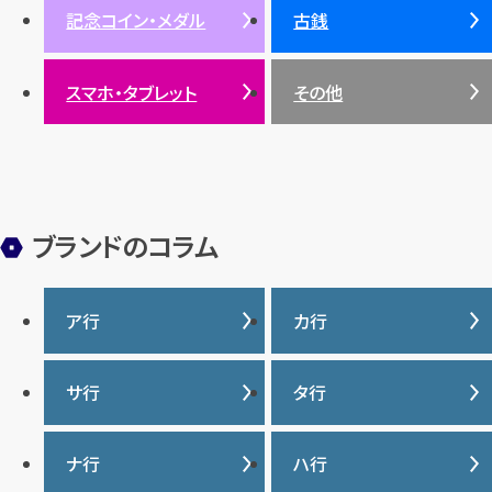
記念コイン・メダル
古銭
パール
サンゴ
スマホ・タブレット
その他
ヒスイ
ブランドのコラム
ア行
カ行
IWC
カナダグース
サ行
タ行
ヴァシュロンコンスタンタ
カルティエ
ン
サマンサタバサ
タグ・ホイヤー
ナ行
ハ行
グッチ