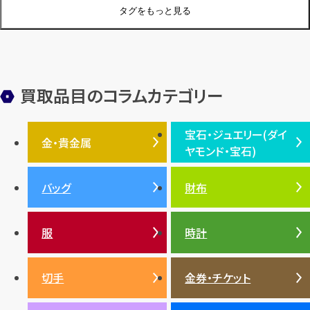
ジュエリーブランド
オーデマピゲ
セイコー
宝石
歴史
タグをもっと見る
金メッキ
銀貨
品位
サンゴ
砂金
デザイナー
ヴァンクリーフ＆アーペル
切手
パテックフィリップ
装飾品
オメガ
シュプリーム
ウブロ
サンローラン・パリ
買取品目のコラムカテゴリー
フェンディ
クロムハーツ
高級時計ブランド
ロレックス
宝石・ジュエリー(ダイ
エルメス
ダイヤモンド
ルイ・ヴィトン
豆知識
カルティエ
金・貴金属
ヤモンド・宝石)
投資
金地金
金価格・相場
グッチ
買取
プラダ
金・貴金属TOP
宝石・ジュエリー(ダイヤモ
バッグ
財布
ティファニー
シャネル
金貨
ブルガリ
オパール
ンド・宝石)TOP
プラチナ
ガーネット
セリーヌ
税金
クリスチャンディオール
ダイヤモンド
服
時計
銀・シルバー
エメラルド
カラーゴールド
財布
真珠
サファイア
エメラルド
バッグ
スニーカー
お酒
絵画
アメジスト
バレンシアガ
切手
金券・チケット
ルビー
ルビー
陶磁器・ガラス
ブレゲ
SDGs
サファイア