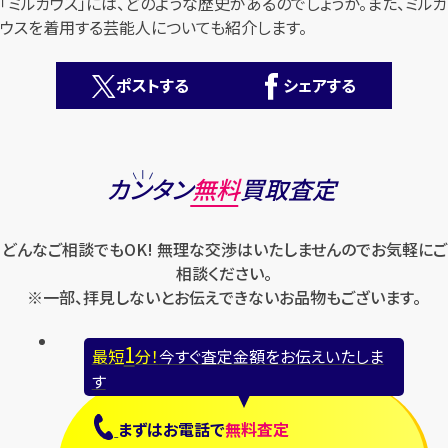
「ミルガウス」には、どのような歴史があるのでしょうか。また、ミルガ
ウスを着用する芸能人についても紹介します。
ポストする
シェアする
カンタン
無料
カンタン
無料
買取査定
どんなご相談でもOK! 無理な交渉はいたしませんのでお気軽にご
相談ください。
※一部、拝見しないとお伝えできないお品物もございます。
1
最短
分！
今すぐ査定金額をお伝えいたします
1
最短
分！
今すぐ査定金額をお伝えいたしま
す
まずは
お電話
で
無料査定
まずは
お電話
で
無料査定
【総合受付】24時間・年中無休(年末年始除く)