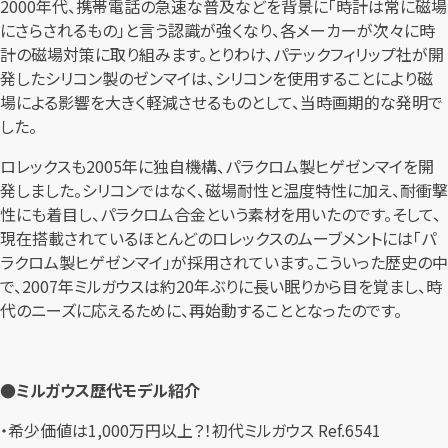
2000年代、携帯電話の急速な普及などを背景に「時計は常に磁場
にさらされるもの」と言う認識が強くなり、各メーカーが次々に時
計の磁場対策に取り組みます。とりわけ、パテックフィリップ社が開
発したシリコン製のゼンマイは、シリコンを使用することにより磁
場による影響を大きく軽減させるものとして、当時画期的な発明で
した。
ロレックスも2005年に独自機構、パラクロム製ヒゲゼンマイを開
発しました。シリコンではなく、磁場耐性と温度特性に加え、耐衝撃
性にも着目し、パラクロム合金という素材を用いたのです。そして、
現在搭載されているほとんどのロレックスのムーブメントには「パ
ラクロム製ヒゲゼンマイ」が採用されています。こういった歴史の中
で、2007年ミルガウスは約20年ぶりに長い眠りから目を覚まし、時
代のニーズに応えるために、再始動することとなったのです。
●ミルガウス歴代モデル紹介
・希少価値は1,000万円以上？！初代ミルガウス Ref.6541