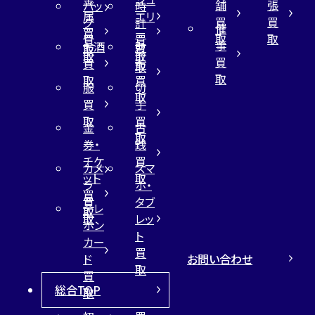
舗
張
バッ
時
属
エリ
買
買
グ
計
催
買
ー
取
取
買
買
事
お酒
財
取
買
取
取
買
買
布
取
取
取
買
服
切
取
買
手
取
買
金
古
取
券・
銭
チケ
買
カメ
スマ
ット
取
ラ
ホ・
買
買
タブ
テレ
取
取
レッ
ホン
ト
カー
買
お問い合わせ
ド
取
買
総合TOP
取