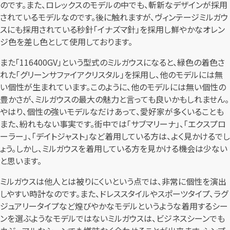
のです。また、ロレックスのモデルの中でも、斬新なデザインが採用
されているモデルなのです。後に触れますが、ヴィンテージミルガウ
スにも採用されている秒針「イナズマ針」を採用し鮮やかなオレン
ジ色を差し色として使用しております。
また「116400GV」という型式のミルガウスになると、緑色の着色さ
れた「グリーンサファイアクリスタル」を採用し、他のモデルには無
い個性が生まれています。このように、他のモデルには無い個性の
豊かさが、ミルガウスの最大の魅力と言っても良いかもしれません。
やはり、個性の強いモデルなだけあって、愛好家が多くいることも
また、紛れもない事実です。街中では「サブマリーナ」、「エクスプロ
ーラー」、「デイトジャスト」など着用している方は、よく見かけるでし
ょう。しかし、ミルガウスを着用している方を見かける機会は少ない
と思います。
ミルガウスは他人とは被りにくいという点では、非常に個性を演出
しやすい時計なのです。また、ドレススタイルやスポーツタイプ、ラグ
ジュアリータイプなど煌びやかなモデルというような着用するシー
ンを選ぶようなモデルではないミルガウスは、ビジネスシーンでも