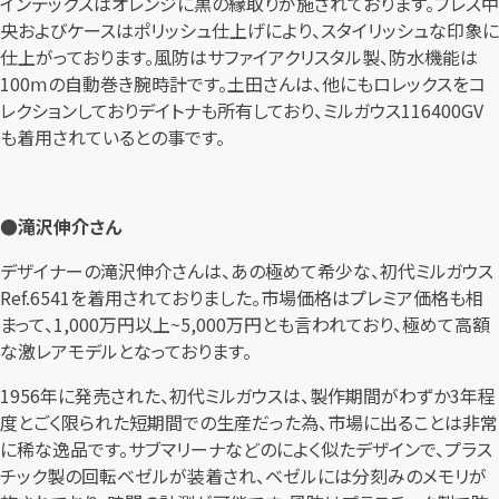
インデックスはオレンジに黒の縁取りが施されております。ブレス中
央およびケースはポリッシュ仕上げにより、スタイリッシュな印象に
仕上がっております。風防はサファイアクリスタル製、防水機能は
100ⅿの自動巻き腕時計です。土田さんは、他にもロレックスをコ
レクションしておりデイトナも所有しており、ミルガウス116400GV
も着用されているとの事です。
●滝沢伸介さん
デザイナーの滝沢伸介さんは、あの極めて希少な、初代ミルガウス
Ref.6541を着用されておりました。市場価格はプレミア価格も相
まって、1,000万円以上~5,000万円とも言われており、極めて高額
な激レアモデルとなっております。
1956年に発売された、初代ミルガウスは、製作期間がわずか3年程
度とごく限られた短期間での生産だった為、市場に出ることは非常
に稀な逸品です。サブマリーナなどのによく似たデザインで、プラス
チック製の回転ベゼルが装着され、ベゼルには分刻みのメモリが