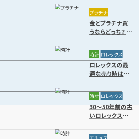
きる種類を解説
プラチナ
金とプラチナ買
うならどっち？ 特
徴や価値の違
い・今後の資産
時計
ロレックス
価値を解説
ロレックスの最
適な売り時はい
つ？円安の影響
と高価買取時期
時計
ロレックス
7選
30～50年前の古
いロレックスに
価値はある？年
代別の買取相場
エルメス