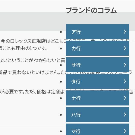
説
ブランドのコラム
ア行
、今のロレックス正規店はどこもエクスプローラー1のようなスポー
ことも理由の1つです。
カ行
IWC
ヴァシュロンコンスタンタン
ないということがわからないと買えない状態です。
サ行
カナダグース
ウブロ
新品で買わないといけません。ただ、並行店の新品エクスプローラ
カルティエ
エルメス
タ行
サマンサタバサ
グッチ
オーデマ ピゲ
が必要です。ただ、価格は定価よりも高くなっていますので、正規店
ジーショック
クロムハーツ
ナ行
タグ・ホイヤー
オメガ
ジャガー・ルクルト
ケイト・スペード
ディオール
シャネル
ハ行
ナイキ
コーチ
ティファニー
シュプリーム
トリーバーチ
マ行
バーバリー
ショパール