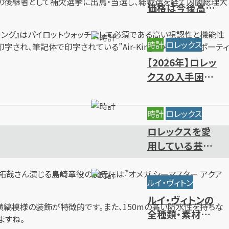
の後継者として補欠選挙に出馬・当選し、総裁選を経て内閣総理大
価格は今後高騰
する？相場推移と
キング』はパイロットウォッチとして必須である高い視認性と機能性
値上がりの背景
時計
ロレックス
され、筆記体で印字されている”Air-King”の書体が、スポーティ
【2026年】ロレッ
クスの入手困難
ランキング｜買
えないレアモデ
時計
ロレックス
ルの特徴
ロレックスを愛
用している芸能
人・有名人をモデ
ル別にご紹介
拓哉さん演じる島崎章役の腕元には『オメガ シーマスター アクア
ルイ・ヴィトン
ルイ・ヴィトンの
る横縞模様の装飾が特徴的です。また、150mの高い防水性を持ちな
全種類・素材一
ますね。
覧｜人気・定番