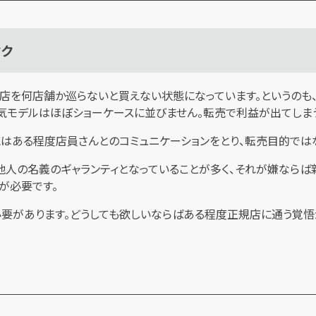
タク
店を何店舗か巡らないと買えない状態になっています。というのも
気モデルはほぼショーケースに並びません。転売で利益が出てしまう
にはある程度店員さんとのコミュニケーションをとり、転売目的では
他人の名義のギャランティとなっていることが多く、それが嫌ならば
が必要です。
要があります。どうしても欲しいならばある程度正規店に通う覚悟