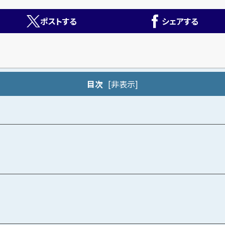
ポストする
シェアする
目次
[
非表示
]