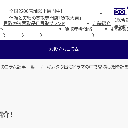
全国2200店舗以上展開中！
信頼と実績の買取専門店「買取大吉」
【総合
買取方法
買取品目
買取ブランド
店舗紹介
年始除
へ
買取参考価格
よくある
お役立ちコラム
のコラム記事一覧
キムタク出演ドラマの中で登場した時計を
紹介！