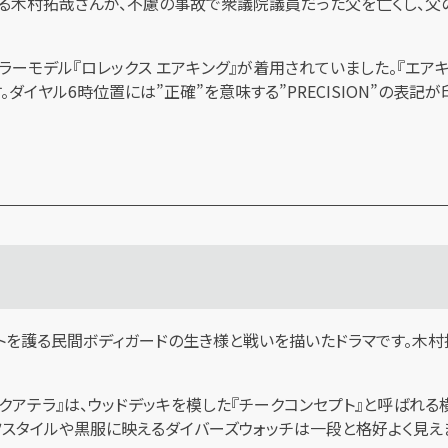
る木村拓哉さんが、不慮の事故で衆議院議員だった父を亡くし、父
ラーモデル『ロレックス エアキング』が着用されていました。『エア
ヤル6時位置には”正確”を意味する”PRECISION”の表記が印字
トを護る民間ボディガードの生き様と戦いを描いたドラマです。木村
アクアテラ』は、ウッドデッキを模した『チークコンセプト』と呼ばれ
ツスタイルや黒服に映えるダイバーズウォッチは一段と格好よく見え