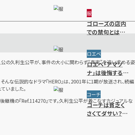
～限定・廃盤ライ
服
ンまで一挙紹介
ゴローズの店内
での禁句とは？
ルール・注意点・
抽選方法を解説
ロエベ
人公の久利生公平が、事件の大小に関わらず“真実”を追い求める姿
ロエベ「アマソ
ナ」は後悔するほ
どダサい？使い
な伝説的なドラマ『HERO』は、2001年に1期が放送され、続編
れていました。
勝手やサイズ・人
コーチ
気色を解説
継機の『Ref.114270』です。久利生公平が着こなすカジュアルな
コーチは貧乏く
さくてダサい？年
齢層別のブラン
ドイメージを解