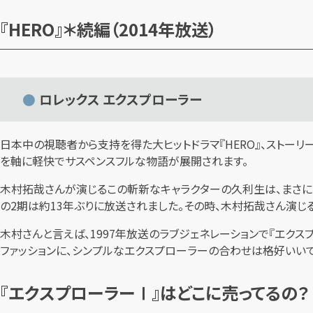
『HERO』＊続編（2014年放送）
ロレックス エクスプローラー
日本中の視聴者から支持を得た大ヒットドラマ『HERO』、ストー
を軸に軽快でサスペンスフルな物語が展開されます。
木村拓哉さんが演じるこの斬新なキャラクターの久利生は、まさに世
の2期は約13年ぶりに放送されました。その時、木村拓哉さん演じ
木村さんと言えば、1997年放送のラブジェネレーションで『エクスプロ
ファッションに、シンプルなエクスプローラーの合わせは格好いいで
『エクスプローラーⅠ』はどこに売ってるの？