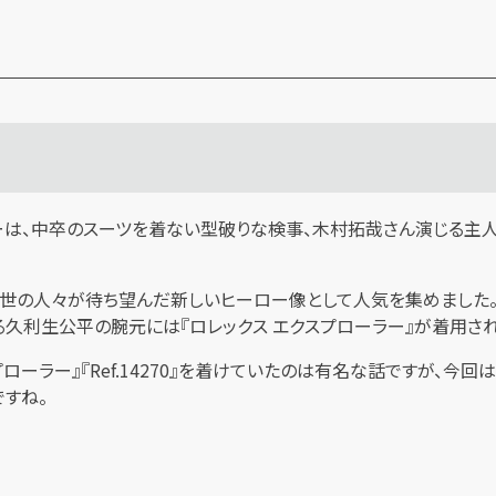
リーは、中卒のスーツを着ない型破りな検事、木村拓哉さん演じる主
の人々が待ち望んだ新しいヒーロー像として人気を集めました。そん
る久利生公平の腕元には『ロレックス エクスプローラー』が着用さ
ーラー』『Ref.14270』を着けていたのは有名な話ですが、今回は後
すね。