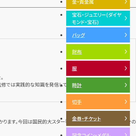
金・貴金属
宝石・ジュエリー(ダイヤ
金・貴金属TOP
モンド・宝石)
プラチナ
バッグ
宝石・ジュエリー(ダイヤモン
銀・シルバー
ド・宝石)TOP
財布
ダイヤモンド
エメラルド
服
ルビー
。
サファイア
監修では実践的な知識を発信しています。
時計
パール
切手
サンゴ
ヒスイ
金券・チケット
かります。今回は国民的大スター『木村拓哉』さんが出演した数々の
記念コイン・メダル