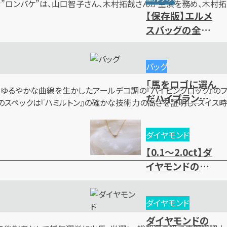
や高価買取のコ
な”ロンバケ”は、山口智子さん、木村拓哉さんが主演を務め、木村拓
【保存版】エルメ
ツ
スバッグの全種
類一覧｜人気・
廃盤モデル～レ
バッグ
ディース・メンズ
「馬をロゴに選ん
まで一挙紹介
。ゆるやかな曲線を生かしたアールデコ調の『パイピングロック』のフ
だハイブランド」
スペックは『ハミルトン』の確かな技術力の高さを証明し、スイス時
を大紹介
ダイヤモンド
【0.1～2.0ct】ダ
イヤモンドの買
取相場一覧！価
値基準と売却時
ダイヤモンド
のポイントとは？
ダイヤモンドの