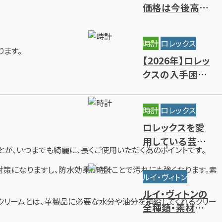
価格は今後高騰
する？相場推移と
値上がりの背景
時計
ロレックス
ります。
【2026年】ロレッ
クスの入手困難
ランキング｜買
えないレアモデ
時計
ロレックス
ルの特徴
ロレックスを愛
用している芸能
とが、いつまでも綺麗に、長くご使用いただく為のポイントです。
人・有名人をモデ
ル別にご紹介
策になりますし、防水効果が付くことで汚れにも強くなります。素
ルイ・ヴィトン
ルイ・ヴィトンの
クリームとは、革製品に必要な水分や油分を補給してくれるクリー
全種類・素材一
覧｜人気・定番