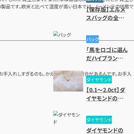
や高価買取のコ
の製品です。欧米と比べて湿度が高い日本では、ノーメンテの状態で
【保存版】エルメ
ツ
スバッグの全種
類一覧｜人気・
廃盤モデル～レ
バッグ
ディース・メンズ
「馬をロゴに選ん
まで一挙紹介
だハイブランド」
を大紹介
お手入れしすぎるのも、かえって良くない場合があるんです。お手入
ダイヤモンド
【0.1～2.0ct】ダ
イヤモンドの買
取相場一覧！価
値基準と売却時
ダイヤモンド
のポイントとは？
ダイヤモンドの