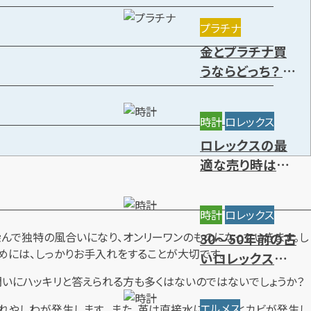
きる種類を解説
プラチナ
金とプラチナ買
うならどっち？ 特
徴や価値の違
い・今後の資産
時計
ロレックス
価値を解説
ロレックスの最
適な売り時はい
つ？円安の影響
と高価買取時期
時計
ロレックス
7選
んで独特の風合いになり、オンリーワンのものになっていきます。し
30～50年前の古
めには、しっかりお手入れをすることが大切です。
いロレックスに
価値はある？年
問いにハッキリと答えられる方も多くはないのではないでしょうか？
代別の買取相場
エルメス
れやしわが発生します。 また、革は直接水に触れるとカビが発生し