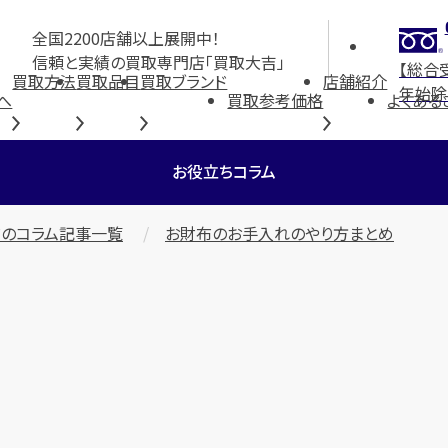
全国2200店舗以上展開中！
信頼と実績の買取専門店「買取大吉」
【総合
買取方法
買取品目
買取ブランド
店舗紹介
年始除
へ
買取参考価格
よくある
お役立ちコラム
のコラム記事一覧
お財布のお手入れのやり方まとめ