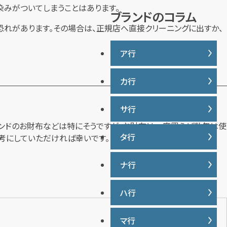
説
染みがついてしまうことはあります。
ブランドのコラム
れがあります。その場合は、正規店へ直接クリーニングに出すか、
ア行
カ行
IWC
ヴァシュロンコンスタンタン
サ行
カナダグース
ウブロ
ランドのお財布などは特にそうですが、お財布は一度買えば数年は使
カルティエ
エルメス
タ行
考にしていただければ幸いです。
サマンサタバサ
グッチ
オーデマ ピゲ
ジーショック
クロムハーツ
ナ行
タグ・ホイヤー
オメガ
ジャガー・ルクルト
ケイト・スペード
ディオール
シャネル
ハ行
ナイキ
コーチ
ティファニー
シュプリーム
トリーバーチ
マ行
バーバリー
ショパール