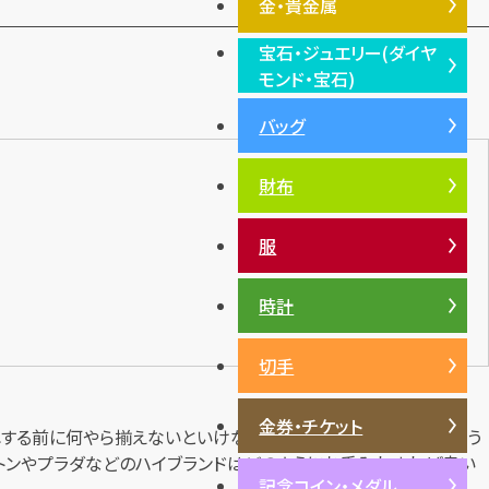
金・貴金属
宝石・ジュエリー(ダイヤ
金・貴金属TOP
モンド・宝石)
プラチナ
バッグ
宝石・ジュエリー(ダイヤモン
銀・シルバー
ド・宝石)TOP
財布
ダイヤモンド
エメラルド
服
ルビー
サファイア
時計
パール
切手
サンゴ
ヒスイ
金券・チケット
れする前に何やら揃えないといけないものもなんだか多そう。という
トンやプラダなどのハイブランドはどのようにお手入れすれば良い
記念コイン・メダル