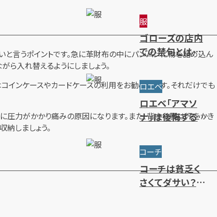
～限定・廃盤ライ
服
ンまで一挙紹介
ゴローズの店内
での禁句とは？
いと言うポイントです。急に革財布の中にパンパンに物を詰め込ん
ルール・注意点・
がら入れ替えるようにしましょう。
抽選方法を解説
はコインケースやカードケースの利用をお勧めします。それだけでも
ロエベ
ロエベ「アマソ
布に圧力がかかり痛みの原因になります。また、背中や腰は汗をかき
ナ」は後悔するほ
収納しましょう。
どダサい？使い
勝手やサイズ・人
コーチ
気色を解説
コーチは貧乏く
さくてダサい？年
齢層別のブラン
ドイメージを解