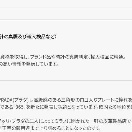
時計の真贋及び輸入検品など）
士の資格を取得し、ブランド品や時計の真贋判定、輸入検品に精通。
の高い情報を発信しています。
PRADA(プラダ)」。高級感のある三角形のロゴ入りプレートに憧
ンである「365」を新たに発表し話題となっています。確固たる地
ラテッリ・プラダの二人によってミラノに開かれた一軒の皮革製品店
ア王室の御用達まで上り詰めることになったのです。