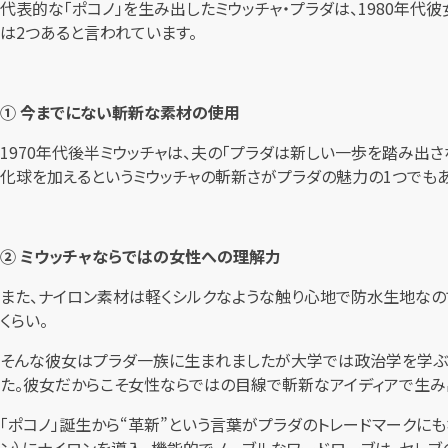
代表的な「ポコノ」を生み出したミウッチャ・プラダは、1980年
は2つあると言われています。
① 今までにない斬新な素材の使用
1970年代後半ミウッチャは、夫の「プラダは新しい一歩を踏み
化球を加えるというミウッチャの斬新さがプラダの魅力の1つでも
② ミウッチャならではの女性への理解力
また、ナイロン素材は軽くシルクなような触り心地で防水生地な
くらい。
そんな彼女はプラダ一族に生まれましたが大学では政治学を学ぶな
た。彼女だからこそ女性ならではの目線で斬新なアイディアで生み
「ポコノ」誕生から“革新”という言葉がプラダのトレードマークにも