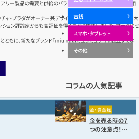
ジュアリー製品の需要と供給のバランスが崩れ、さらに時代背景も相
古銭
ウッチャ・プラダがオーナー兼デザイナーに就任したことでプラダに大
ッション評論家からも高評価を得ることに成功しました。プラダにセ
スマホ・タブレット
に、新たなブランド「miu miu(ミュウミュウ)」を設立するな
その他
コラムの人気記事
金・貴金属
金を売る時の7
つの注意点！売り
方や高く売却で