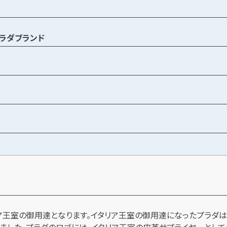
ラダブランド
リア王室の御用達となります。イタリア王室の御用達になったプラダ
ました。プラダのロゴには、イタリア王室の皮革サプライヤーとして