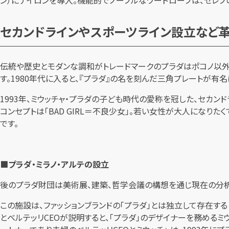
ン）にナイロンを導入。機能的でノーブルなワードローブは、セレブ
セカンドラインやスポーツライン設立など
伝統や歴史とモダンな調和がトレードマークのプラダはポコノ以外
す。1980年代に入ると、『プラダ』の名を刻んだ三角プレートが有名
1993年、ミウッチャ・プラダの子ども時代の愛称を冠した、セカン
コンセプトは「BAD GIRL＝不良少女」。若い女性が大人にな
です。
■プラダ・ミラノ・アルテの設立
後のプラダ財団は美術展、建築、哲学会議の構想を通じ現在の分析
この施設は、ファッションブランドの「プラダ」とは独立して存在する
とベルテッリCEOが説明すると、「プラダ」のデザイナーを務めるミ