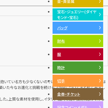
金・貴金属
宝石・ジュエリー(ダイヤ
金・貴金属TOP
モンド・宝石)
プラチナ
バッグ
宝石・ジュエリー(ダイヤモン
銀・シルバー
ド・宝石)TOP
財布
ダイヤモンド
エメラルド
服
ルビー
サファイア
時計
パール
切手
れを抱いている方も少なくないのではないでしょうか。そんなプラダは
サンゴ
位を築いた今なお進化と挑戦を続けるプラダについてまとめてみまし
ヒスイ
金券・チケット
でした。上質な素材を使用し、イタリア職人の高い技術によって作ら
記念コイン・メダル