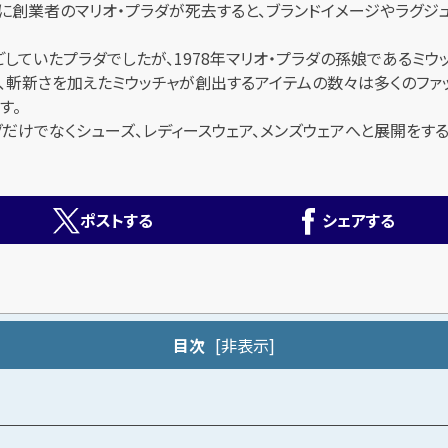
年に創業者のマリオ・プラダが死去すると、ブランドイメージやラグ
していたプラダでしたが、1978年マリオ・プラダの孫娘であるミ
、斬新さを加えたミウッチャが創出するアイテムの数々は多くのファ
す。
でなくシューズ、レディースウェア、メンズウェアへと展開をするととも
ポストする
シェアする
目次
[
非表示
]