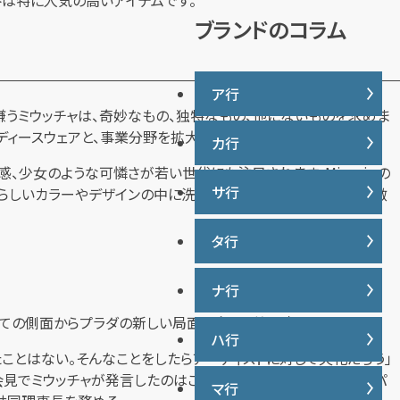
トは特に人気の高いアイテムです。
説
ブランドのコラム
ア行
うミウッチャは、奇妙なもの、独特なもの、他にないものを求めま
レディースウェアと、事業分野を拡大していきます。
カ行
IWC
ド感、少女のような可憐さが若い世代にも注目されます。Miumiuの
ヴァシュロンコンスタンタン
サ行
可愛らしいカラーやデザインの中に洗練さが表現されているのが特徴
カナダグース
ウブロ
カルティエ
エルメス
タ行
サマンサタバサ
グッチ
オーデマ ピゲ
ジーショック
クロムハーツ
ナ行
タグ・ホイヤー
オメガ
ジャガー・ルクルト
ケイト・スペード
しての側面からプラダの新しい局面に向かう第一歩となりました。
ディオール
シャネル
ハ行
ナイキ
コーチ
ティファニー
たことはない。そんなことをしたらアーティストに対して失礼だろう」
シュプリーム
、会見でミウッチャが発言したのはこの時だけだ。長年のビジネスパ
トリーバーチ
マ行
バーバリー
ショパール