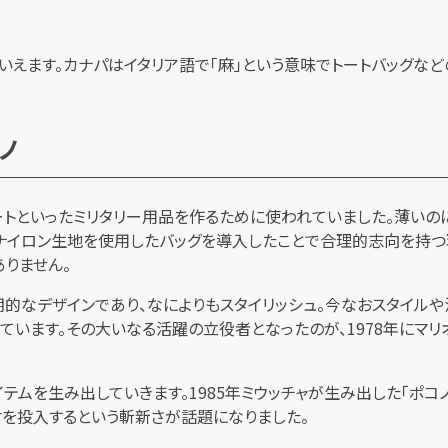
えます。カナパはイタリア語で「麻」という意味でトートバッグなど
ノ
ュートといったミリタリー用品を作るために使われていました。薄い
ナイロン生地を使用したバッグを導入したことで合理的志向を持つ
りません。
的なデザインであり、なによりもスタイリッシュ。今なおスタイルや
ています。その大いなる活躍の立役者となったのが、1978年にマ
テムを生み出していきます。1985年ミウッチャが生み出した「ポコ
材を投入するという斬新さが話題になりました。