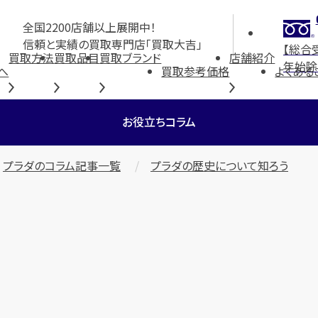
全国2200店舗以上展開中！
信頼と実績の買取専門店「買取大吉」
【総合
買取方法
買取品目
買取ブランド
店舗紹介
年始除
へ
買取参考価格
よくある
お役立ちコラム
プラダのコラム記事一覧
プラダの歴史について知ろう