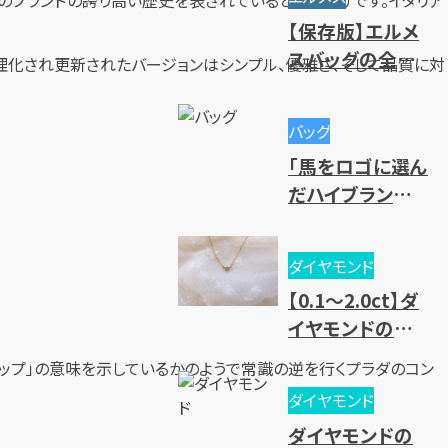
や高価買取のコ
【保存版】エルメ
ツ
スバッグの全種
合理化され更新されたバージョンはシンプル、優雅さ、そして品質に対
類一覧｜人気・
廃盤モデル～レ
バッグ
ディース・メンズ
「馬をロゴに選ん
まで一挙紹介
だハイブランド」
を大紹介
ダイヤモンド
【0.1～2.0ct】ダ
イヤモンドの買
取相場一覧！価
トップ」の意味を示しているかのようで常識の逆を行くプラダのコン
値基準と売却時
ダイヤモンド
のポイントとは？
ダイヤモンドの