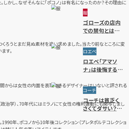
た。しかし、なぜそんなに「ポコノ」は有名になったのか？その理由に
～限定・廃盤ライ
服
ンまで一挙紹介
ゴローズの店内
での禁句とは？
ルール・注意点・
をつくろうとまだ見ぬ素材を追い求めました。当たり前なところに変
抽選方法を解説
ます。
ロエベ
ロエベ「アマソ
ナ」は後悔するほ
どダサい？使い
勝手やサイズ・人
世間からは女性の内面を表現できるデザイナーはいないと評される
コーチ
気色を解説
コーチは貧乏く
政治学）、70年代にはミラノにて女性の権利運動にも関与しまし
さくてダサい？年
齢層別のブラン
990年、ポコノから10年後コレクション（プレタポルテコレクショ
ドイメージを解