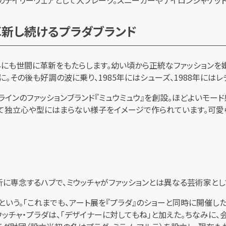
のデイリーウェアとして大ブレーク。スニーカーやナイロンジャケッ
革新し続けるプラダブランド
にも世間に革新をもたらします。幼い頃から正統なファッションを嫌
に。その後も好調の波に乗り、1985年にはシューズ、1988年には
ドラインのファッションブランド『ミュウミュウ』を創設。ほどよいモー
りたくて独立心や型にはまらない様子をイメージで作られています。
に専念するハブで、ミウッチャがファッションとは異なる芸術家と
という。「これまでも、アート展を『プラダ』のショーと同時に開催し
ウッチャ・プラダは、「デザイナーに対してもね」と加えた。ちなみに