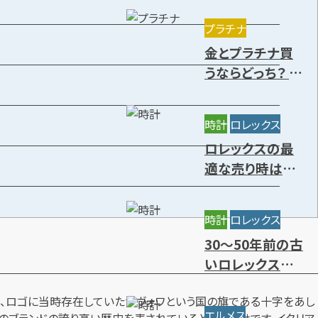
きる種類を解説
プラチナ
金とプラチナ買
うならどっち？ 特
徴や価値の違
い・今後の資産
時計
ロレックス
価値を解説
ロレックスの最
適な売り時はい
つ？円安の影響
と高価買取時期
時計
ロレックス
7選
30～50年前の古
いロレックスに
価値はある？年
は、ロゴに当時存在していたサヴォワという国の旗である十字をあし
代別の買取相場
エルメス
のブランドの誇り高い歴史を表されているというわけです。イタリア