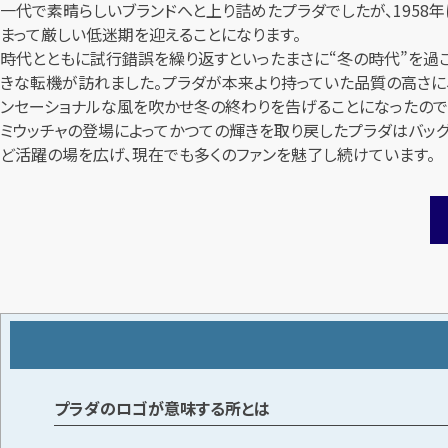
一代で素晴らしいブランドへと上り詰めたプラダでしたが、1958
まって厳しい低迷期を迎えることになります。
時代とともに試行錯誤を繰り返すといったまさに“冬の時代”を過ご
きな転機が訪れました。プラダが本来より持っていた品質の高さに
ンセーショナルな風を吹かせ冬の終わりを告げることになったので
ミウッチャの登場によってかつての輝きを取り戻したプラダはバッグだけ
ど活躍の場を広げ、現在でも多くのファンを魅了し続けています。
プラダのロゴが意味する所とは