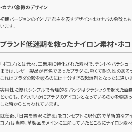
・カナパ象徴のデザイン
初期バージョンのイタリア君主を表すデザインはカナパの象徴ともい
います。
ブランド低迷期を救ったナイロン素材・ポコ
「ポコノ」とは元々、工業用に特化された素材で、テントやパラシ
までは、レザー製品が有名であったプラダに、軽くて耐久性のある
これはプラダの殻を破るのには十分すぎる起爆剤となったに違いあ
実用性に優れシンプルで合理的なバッグはクラシックを超えた画期
とからも、それがいかにプラダのアイコンとなっているのかを物語っ
した時からと言われています。
就任後、「日常を贅沢に飾る」をコンセプトに現代的で革新的なアイ
コノ」は当時、革製品をメインに生産していたところにナイロン素