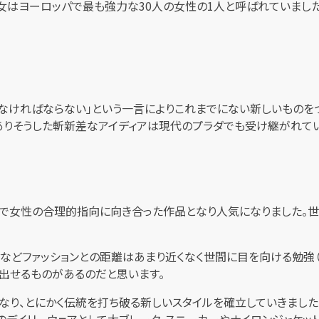
代彼女はヨーロッパで最も強力な30人の女性の1人と呼ばれていまし
出さなければならない」という一言によりこれまでにない新しいもの
ありそうした斬新差なアイディアは現代のプラダでも受け継がれてい
ので女性の合理的指向に向き合った作品となり人気になりました。
どファッションとの距離はあまり近くなく世間に目を向ける勉強（
出せるものがあるのだと思います。
なり、とにかく伝統を打ち破る新しいスタイルを確立していきました。1