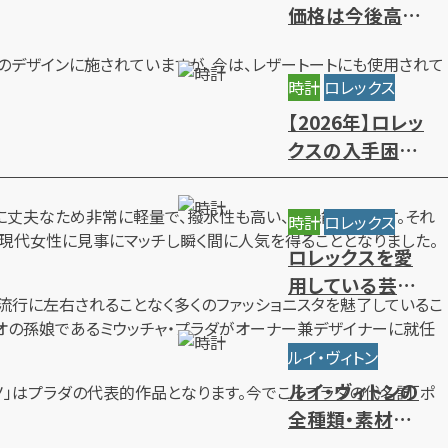
価格は今後高騰
する？相場推移と
のデザインに施されていますが、今は、レザートートにも使用されて
値上がりの背景
時計
ロレックス
【2026年】ロレッ
クスの入手困難
ランキング｜買
えないレアモデ
のに丈夫なため非常に軽量で、撥水性も高い、高機能素材です。それ
時計
ロレックス
ルの特徴
現代女性に見事にマッチし瞬く間に人気を得ることとなりました。
ロレックスを愛
用している芸能
流行に左右されることなく多くのファッショニスタを魅了しているこ
人・有名人をモデ
リオの孫娘であるミウッチャ・プラダがオーナー兼デザイナーに就任
ル別にご紹介
ルイ・ヴィトン
ルイ・ヴィトンの
ノ」はプラダの代表的作品となります。今でこそプラダの代名詞「ポ
全種類・素材一
覧｜人気・定番