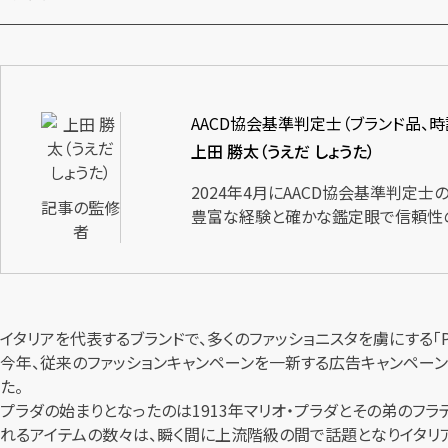
AACD協会基準判定士（ブランド品、
上田 勝太（うえだ しょうた）
2024年4月にAACD協会基準判定
記事の監修
豊富な経験と確かな鑑定眼で信頼性
者
イタリアを代表するブランドで、多くのファッショニスタを虜にする「
今年、従来のファッションキャンペーンを一新する広告キャンペー
た。
プラダの始まりとなったのは1913年マリオ・プラダとその弟のフ
れるアイテムの数々は、瞬く間に上流階級の間で話題となりイタリ