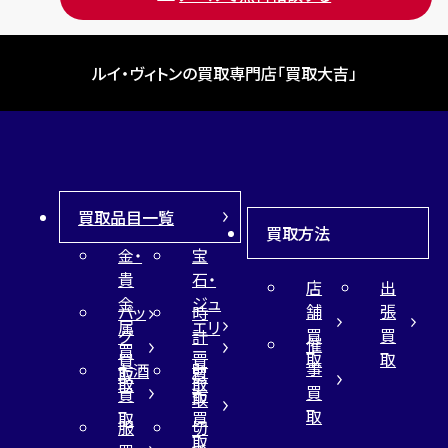
ルイ・ヴィトンの買取専門店「買取大吉」
買取品目一覧
買取方法
金・
宝
貴
石・
店
出
金
ジュ
舗
張
バッ
時
属
エリ
買
買
グ
計
催
買
ー
取
取
買
買
事
お酒
財
取
買
取
取
買
買
布
取
取
取
買
服
切
取