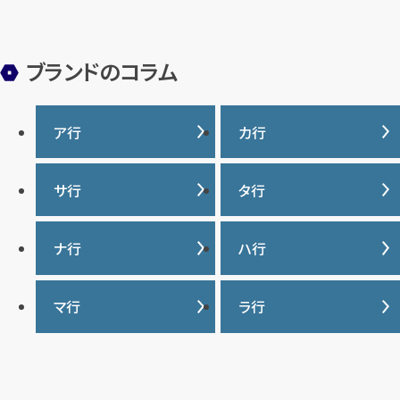
ブランドのコラム
ア行
カ行
IWC
カナダグース
サ行
タ行
ヴァシュロンコンスタンタ
カルティエ
ン
サマンサタバサ
タグ・ホイヤー
ナ行
ハ行
グッチ
ウブロ
ジーショック
ディオール
クロムハーツ
ナイキ
バーバリー
マ行
ラ行
エルメス
ジャガー・ルクルト
ティファニー
ケイト・スペード
バカラ
オーデマ ピゲ
シャネル
トリーバーチ
コーチ
マーク・ジェイコブス
ラルフローレン
パテック フィリップ
オメガ
シュプリーム
モンクレール
ルイ・ヴィトン