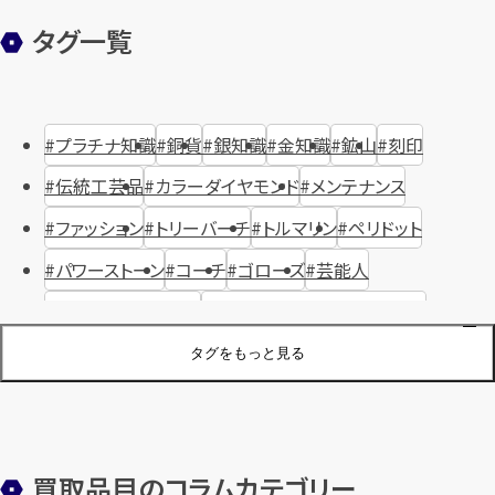
タグ一覧
プラチナ知識
銅貨
銀知識
金知識
鉱山
刻印
伝統工芸品
カラーダイヤモンド
メンテナンス
ファッション
トリーバーチ
トルマリン
ペリドット
パワーストーン
コーチ
ゴローズ
芸能人
ハリー・ウィンストン
ヴァシュロン・コンスタンタン
ジュエリーブランド
オーデマピゲ
セイコー
宝石
歴史
タグをもっと見る
金メッキ
銀貨
品位
サンゴ
砂金
デザイナー
ヴァンクリーフ＆アーペル
切手
パテックフィリップ
装飾品
オメガ
シュプリーム
ウブロ
サンローラン・パリ
買取品目のコラムカテゴリー