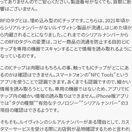
ってありませんのでご安心ください。製造番号がなくても、買取に影
響はございません。
RFIDタグとは、埋め込み型のICチップです。こちらは、2021年頃か
らシリアルナンバーがないルイヴィトン製品が流通しはじめた頃か
ら内蔵されることになりました。これまでのシリアルナンバーから
このRFIDタグへの変更は、コピー商品の流通を防止する目的とIC
チップを専用の機器でスキャンすることで情報を読み取れるように
なっているのです。
このICチップは肉眼はもちろんの事、触ってもICチップがどこにあ
るのかは確認はできません。スマートフォンの”NFC Tools”という
アプリを使うことで認識できます。あくまでも認識ですので、細かい
情報を読み取ろうとしても、専用の機器ではないため、アプリでIC
チップ内の細かい情報の読み取りはできません。iPhone版アプリ
では”タグの種類””有効なテクノロジー””シリアルナンバー”の３
項目の確認はできるようです。
そもそも、ルイヴィトンのシルアルナンバーがある理由として、カス
タマーサービスを受ける際にお店側が品物確認するためと言われ