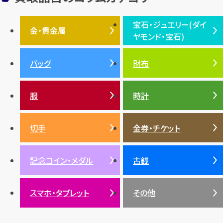
フェンディ
クロムハーツ
高級時計ブランド
ロレックス
宝石・ジュエリー(ダイ
エルメス
ダイヤモンド
ルイ・ヴィトン
豆知識
カルティエ
金・貴金属
ヤモンド・宝石)
投資
金地金
金価格・相場
グッチ
買取
プラダ
金・貴金属TOP
宝石・ジュエリー(ダイヤモ
バッグ
財布
ティファニー
シャネル
金貨
ブルガリ
オパール
ンド・宝石)TOP
プラチナ
ガーネット
セリーヌ
税金
クリスチャンディオール
ダイヤモンド
服
時計
銀・シルバー
エメラルド
カラーゴールド
財布
真珠
サファイア
エメラルド
バッグ
スニーカー
お酒
絵画
アメジスト
バレンシアガ
切手
金券・チケット
ルビー
ルビー
陶磁器・ガラス
ブレゲ
SDGs
サファイア
記念コイン・メダル
古銭
パール
サンゴ
スマホ・タブレット
その他
ヒスイ