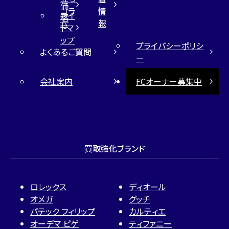
価
コラ
情
サイ
格
ム
報
トマ
ップ
プライバシーポリシ
よくあるご質問
ー
会社案内
FCオーナー募集中
買取強化ブランド
ロレックス
ディオール
オメガ
グッチ
パテック フィリップ
カルティエ
オーデマ ピゲ
ティファニー