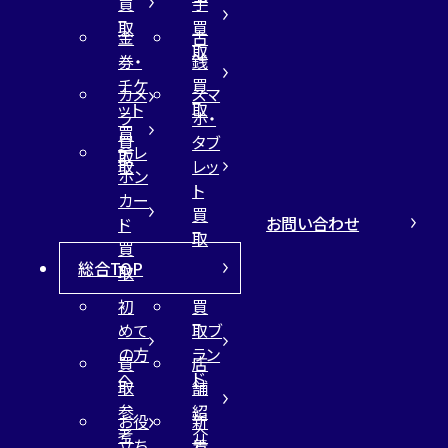
買
手
取
買
金
古
取
券・
銭
チケ
買
カメ
スマ
ット
取
ラ
ホ・
買
買
タブ
テレ
取
取
レッ
ホン
ト
カー
買
お問い合わせ
ド
取
買
総合TOP
取
初
買
めて
取ブ
の方
ラン
買
店
へ
ド
取
舗
参
紹
お役
新
考
介
立ち
着