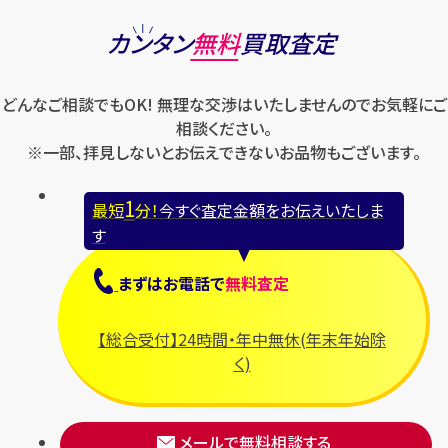
パネライ
ショパール
ロエベ
カンタン
無料
買取査定
ハリー・ウィンストン
スウォッチ
ロレックス
バレンシアガ
セイコー
どんなご相談でもOK! 無理な交渉はいたしませんのでお気軽にご
ロンジン
フェラガモ
ゼニス
相談ください。
フェンディ
※一部、拝見しないとお伝えできないお品物もございます。
セリーヌ
ブシュロン
1
最短
分！
今すぐ査定金額をお伝えいたしま
ブライトリング
す
プラダ
まずは
お電話
で
無料査定
フランク ミュラー
ブルガリ
【総合受付】24時間・年中無休(年末年始除
フルラ
く)
ブレゲ
メールで無料相談する