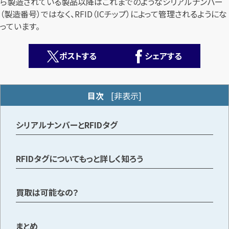
ら製造されている製品以降はこれまでのようなシリアルナンバー
（製造番号）ではなく、RFID（ICチップ）によって管理されるようにな
っています。
ポストする
シェアする
カンタン
無料
目次
[
非表示
]
シリアルナンバーとRFIDタグ
RFIDタグについてもっと詳しく知ろう
1
最短
分！
今すぐ査定金額をお伝えいたします
買取は可能なの？
まずは
お電話
で
無料査定
【総合受付】24時間・年中無休(年末年始除く)
まとめ