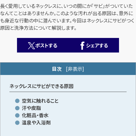
長く愛用しているネックレスに、いつの間にか「サビ」がついていた
なんてことはありませんか。このような汚れが出る原因は、意外に
も身近な行動の中に潜んでいます。今回はネックレスにサビがつく
原因と洗浄方法について解説します。
ポストする
シェアする
カンタン
無料
目次
[
非表示
]
ネックレスにサビができる原因
1
空気に触れること
最短
分！
今すぐ査定金額をお伝えいたします
汗や皮脂
化粧品・香水
まずは
お電話
で
無料査定
温泉や入浴剤
【総合受付】24時間・年中無休(年末年始除く)