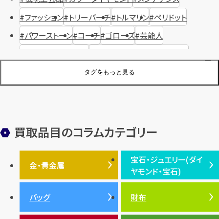
ファッション
トリーバーチ
トルマリン
ペリドット
パワーストーン
コーチ
ゴローズ
芸能人
ハリー・ウィンストン
ヴァシュロン・コンスタンタン
ジュエリーブランド
オーデマピゲ
セイコー
宝石
歴史
タグをもっと見る
金メッキ
銀貨
品位
サンゴ
砂金
デザイナー
ヴァンクリーフ＆アーペル
切手
パテックフィリップ
装飾品
オメガ
シュプリーム
ウブロ
サンローラン・パリ
買取品目のコラムカテゴリー
フェンディ
クロムハーツ
高級時計ブランド
ロレックス
宝石・ジュエリー(ダイ
エルメス
ダイヤモンド
ルイ・ヴィトン
豆知識
カルティエ
金・貴金属
ヤモンド・宝石)
投資
金地金
金価格・相場
グッチ
買取
プラダ
金・貴金属TOP
宝石・ジュエリー(ダイヤモ
バッグ
財布
ティファニー
シャネル
金貨
ブルガリ
オパール
ンド・宝石)TOP
プラチナ