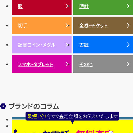
ガーネット
セリーヌ
税金
クリスチャンディオール
ダイヤモンド
服
時計
銀・シルバー
エメラルド
カラーゴールド
財布
真珠
サファイア
エメラルド
バッグ
スニーカー
お酒
絵画
アメジスト
バレンシアガ
切手
金券・チケット
ルビー
ルビー
陶磁器・ガラス
ブレゲ
SDGs
サファイア
記念コイン・メダル
古銭
パール
サンゴ
スマホ・タブレット
その他
ヒスイ
ブランドのコラム
最短1分！
今すぐ査定金額をお伝えいたします
ア行
カ行