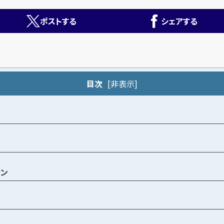
ポストする
シェアする
目次
[
非表示
]
ウン