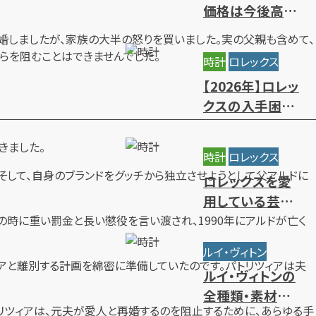
価格は今後高騰
する？相場推移と
結婚しましたが、家族の大半の怒りを買いました。実の父親も含めて、
値上がりの背景
らを阻むことはできませんでした。
時計
ロレックス
【2026年】ロレッ
クスの入手困難
ランキング｜買
えないレアモデ
きました。
時計
ロレックス
ルの特徴
。そして、自身のブランドをグッチから独立させようとして父アルドに
ロレックスを愛
用している芸能
人・有名人をモデ
の時に重い罰金と長い懲役を言い渡され、1990年にアルドが亡く
ル別にご紹介
ルイ・ヴィトン
ツィアと離別する計画を綿密に準備していたのです。パトリツィアは夫
ルイ・ヴィトンの
全種類・素材一
リツィアは、元夫が愛人と再婚するのを阻止するために、あらゆる手
覧｜人気・定番