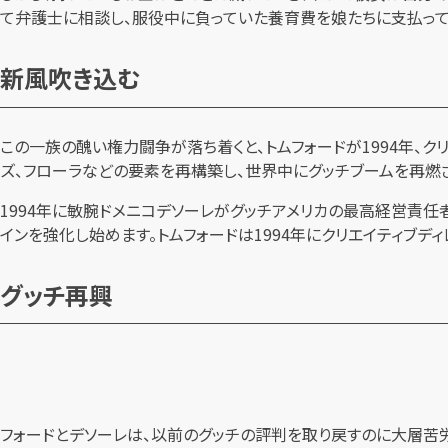
て弁護士に相談し、服役中に負っていた養育費を娘たちに支払って
新風吹き込む
この一族の醜い権力闘争が落ち着くと、トムフォードが1994年、ク
ズ、フローラなどの要素を再構築し、世界中にグッチブームを再燃
1994年に敏腕ドメニコデソーレがグッチアメリカの最高経営責任
インを強化し始めます。トムフォードは1994年にクリエイティブデ
グッチ再興
フォードとデソーレは、以前のグッチの評判を取り戻すのに大層苦労