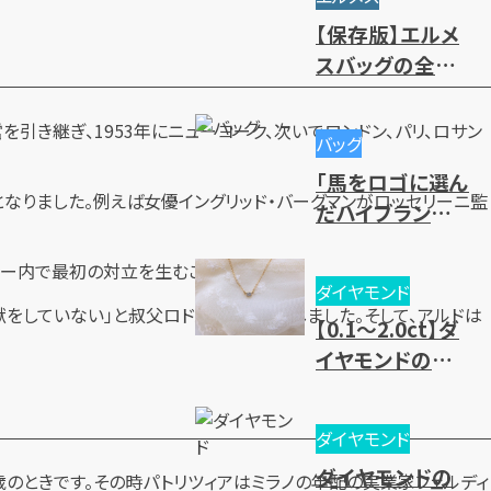
や高価買取のコ
【保存版】エルメ
ツ
スバッグの全種
類一覧｜人気・
廃盤モデル～レ
引き継ぎ、1953年にニューヨーク、次いでロンドン、パリ、ロサン
バッグ
ディース・メンズ
「馬をロゴに選ん
まで一挙紹介
なりました。例えば女優イングリッド・バーグマンがロッセリーニ監
だハイブランド」
を大紹介
リー内で最初の対立を生むことになります。
ダイヤモンド
をしていない」と叔父ロドルフォを非難しました。そして、アルドは
【0.1～2.0ct】ダ
イヤモンドの買
取相場一覧！価
値基準と売却時
ダイヤモンド
のポイントとは？
ダイヤモンドの
2歳のときです。その時パトリツィアはミラノの年配の実業家フェルディ