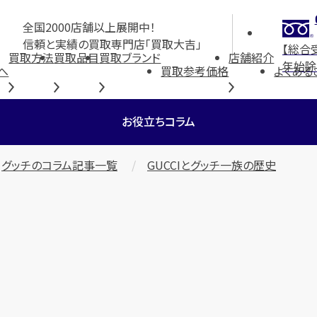
全国2000店舗以上展開中！
信頼と実績の買取専門店「買取大吉」
【総合
買取方法
買取品目
買取ブランド
店舗紹介
年始除
へ
買取参考価格
よくある
お役立ちコラム
グッチのコラム記事一覧
GUCCIとグッチ一族の歴史