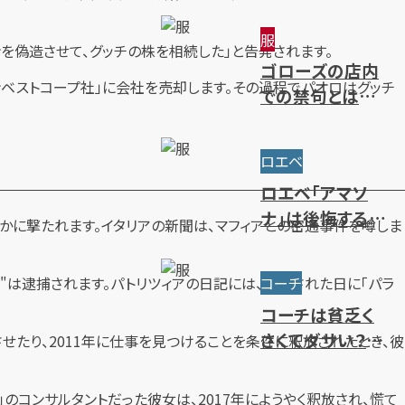
～限定・廃盤ライ
服
ンまで一挙紹介
ンを偽造させて、グッチの株を相続した」と告発されます。
ゴローズの店内
ンベストコープ社」に会社を売却します。その過程でパオロはグッチ
での禁句とは？
ルール・注意点・
抽選方法を解説
ロエベ
ロエベ「アマソ
ナ」は後悔するほ
者かに撃たれます。イタリアの新聞は、マフィアとの密通事件を噂しま
どダサい？使い
勝手やサイズ・人
チ "は逮捕されます。パトリツィアの日記には、殺害された日に「パラ
コーチ
気色を解説
コーチは貧乏く
さくてダサい？年
せたり、2011年に仕事を見つけることを条件に釈放されたとき、彼
齢層別のブラン
ドイメージを解
」のコンサルタントだった彼女は、2017年にようやく釈放され、慌て