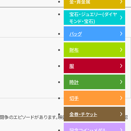
金・貴金属
宝石・ジュエリー(ダイヤ
金・貴金属TOP
モンド・宝石)
プラチナ
バッグ
宝石・ジュエリー(ダイヤモン
銀・シルバー
ド・宝石)TOP
財布
ダイヤモンド
エメラルド
服
ルビー
サファイア
時計
パール
切手
サンゴ
ヒスイ
金券・チケット
力闘争のエピソードがあります。映画にもなるほどのこのドラマを紹
記念コイン・メダル