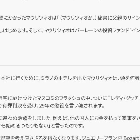
罠にかかったマウリツィオは「（マウリツィオが、）秘書に父親のサイ
はじめます。そして、マウリツィオはバーレーンの投資ファンド「イ
ッチ本社に行くために、ミラノのホテルを出たマウリツィオは、頭を何
、自宅に駆けつけたマスコミのフラッシュの中、ついに "レディ・グッ
で有罪判決を受け、29年の懲役を言い渡されます。
に違わぬ活躍をしました。例えば、他の囚人にお金を払って家事をさ
ら始めるつもりもない」と言ったのです。
望を考え直さざるを得なくなります。ジュエリーブランド「Bozart