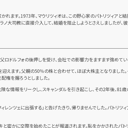
かれます。1973年、マウリツィオは、この野心家のパトリツィアと
ラノ大司教に直接介入して、結婚を阻止しようとさえしましたが、彼
た父ロドルフォの後押しを受け、会社での影響力をますます強めてい
面を迎えます。父親の50％の株と合わせて、ほぼ大株主となりました
支配権を握ろうとしました。
険な情報をリークし、スキャンダルを引き起こし、その2年後、81歳
「フィレンツェに出張する」と告げたきり、帰りませんでした。パトリ
ンキと密かに交際を始めたことが報道されます。恥をかかされたパト