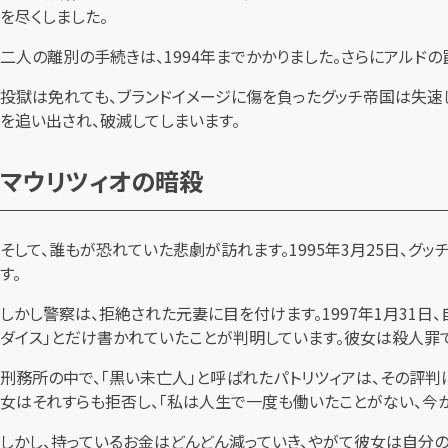
を尽くしました。
二人の離別の手続きは、1994年までかかりました。さらにアルドの
投獄は免れても、ブランドイメージに傷を負ったグッチ帝国は失速し
を追い出され、破滅してしまいます。
マウリツィオの暗殺
そして、誰もが恐れていた悲劇が訪れます。1995年3月25日、グ
す。
しかし警察は、拒絶された元妻に目を付けます。1997年1月31日
ダイス」とだけ書かれていたことが判明しています。彼女は殺人罪
刑務所の中で、「黒い未亡人」と呼ばれたパトリツィアは、その評判
女はそれすらも拒否し、「私は人生で一度も働いたことがない、今か
しかし、持っているお金はどんどん減っていき、やがて彼女は自分の野