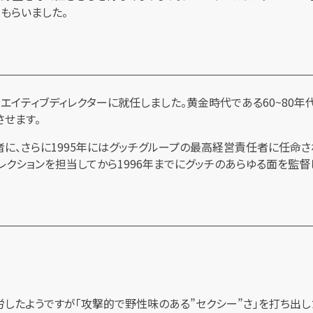
もらいました。
リエイティブディレクターに就任しました。黄金時代である60~80
させます。
者に、さらに1995年にはグッチグループの最高経営責任者に任命さ
ィレクションを担当してから1996年までにグッチのあらゆる面を監督
したようですが「攻撃的で野性味のある”セクシー”さ」を打ち出し