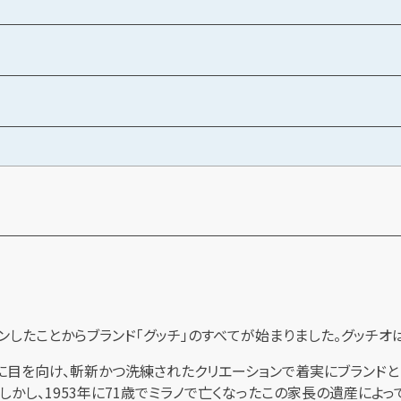
プンしたことからブランド「グッチ」のすべてが始まりました。グッチ
材に目を向け、斬新かつ洗練されたクリエーションで着実にブランドと
しかし、1953年に71歳でミラノで亡くなったこの家長の遺産によ