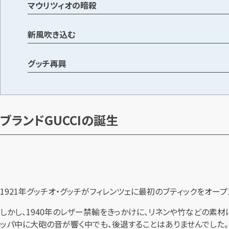
マウリツィオの暗殺
新風吹き込む
グッチ再興
ブランドGUCCIの誕生
1921年グッチオ・グッチがフィレンツェに最初のブティックをオー
しかし、1940年のレザー禁輸をきっかけに、リネンや竹などの素
ッパ中に大砲の音が響く中でも、後退することはありませんでした。