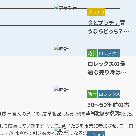
きる種類を解説
プラチナ
金とプラチナ買
うならどっち？ 特
徴や価値の違
い・今後の資産
時計
ロレックス
価値を解説
ロレックスの最
適な売り時はい
つ？円安の影響
と高価買取時期
時計
ロレックス
7選
30～50年前の古
いロレックスに
オは皮革商人の息子で、皮革製品、馬具、鞄を専門に扱っていました。
価値はある？年
して成長していきます。そして、息子たちを事業に参加させ、ヨーロ
代別の買取相場
って、一族はやがて引き裂かれることになるのです…。
エルメス