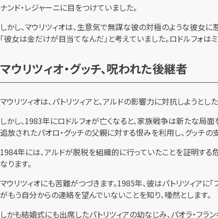
ナンド・レジャーニに目をつけていました。
しかし、マウリツィオは、生意気で無謀な彼の対極のような彼女に惹
「彼女は金だけが目当てなんだ」と考えていました。ロドルフォはミ
マウリツィオ・グッチ、呪われた後継者
マウリツィオは、パトリツィアと、アルドの影響力に対抗しようとし
しかし、1983年にロドルフォが亡くなると、家族戦争は新たな局
追放されたパオロ・グッチの父親に対する恨みを利用し、グッチの
1984年には、アルドが脱税を組織的に行っていたことを証明する危
なります。
マウリツィオにも苦難がつづきます。1985年、彼はパトリツィアに
がもう自分からの連絡を望んでいないことを知り、唖然とします。
しかも結婚式にも出席したパトリツィアの幼なじみ、パオラ・フラ