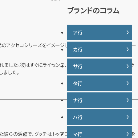
説
ブランドのコラム
ア行
年代のアクセコシリーズをイメージして、ミニマムGGやバンブーシリー
カ行
IWC
ヴァシュロンコンスタンタン
れました。彼はすぐにライセンス、フランチャイズ、そしてセカンドラ
サ行
カナダグース
ウブロ
しました。
カルティエ
エルメス
タ行
サマンサタバサ
グッチ
オーデマ ピゲ
ジーショック
クロムハーツ
ナ行
タグ・ホイヤー
オメガ
ジャガー・ルクルト
ケイト・スペード
ディオール
シャネル
ハ行
ナイキ
コーチ
ティファニー
シュプリーム
トリーバーチ
た彼らの活躍で、グッチはトップブランドに返り咲き、奇跡の再生を
マ行
バーバリー
ショパール