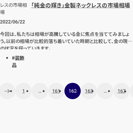
「純金の輝き」金製ネックレスの市場相場
真珠の買取に関する疑問をこの記事で解決いたしましょう。真珠の
買取時にはもちろん、真珠の知識として、購入時の参考になど、
様々なシーンで役立つ情報を、評価ポイントを通してお伝えしてま
2022/06/22
いります。
今回は、私たちは相場が高騰している金に焦点を当ててみましょ
う。以前の相場が比較的落ち着いていた時期と比較して、金の現在
の状況を探っていきます。
装飾
品
投
1
…
161
162
163
…
167
稿
ナ
ビ
ゲ