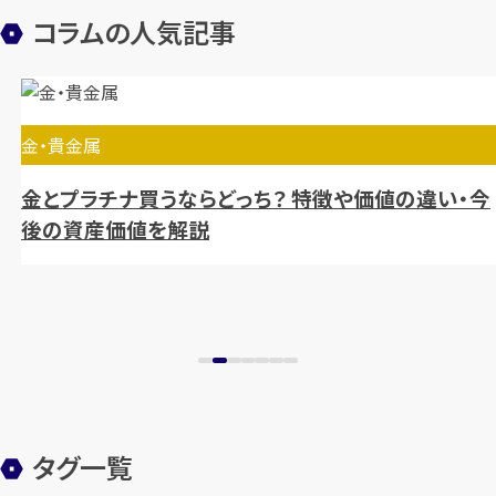
ー
コラムの人気記事
シ
ョ
ン
金・貴金属
金とプラチナ買うならどっち？ 特徴や価値の違い・今
後の資産価値を解説
タグ一覧