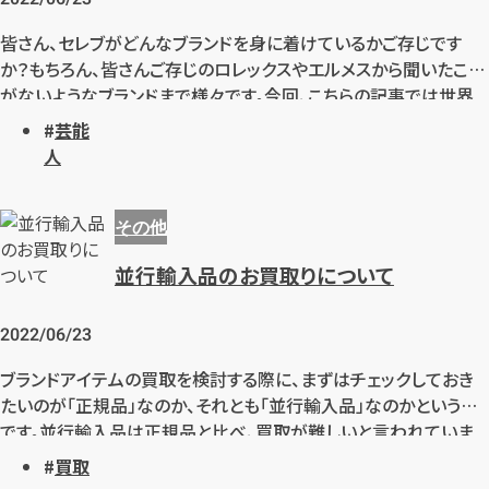
皆さん、セレブがどんなブランドを身に着けているかご存じです
か？もちろん、皆さんご存じのロレックスやエルメスから聞いたこと
メールで無料相談する
がないようなブランドまで様々です。今回、こちらの記事では世界
中のセレブがどのようなブランドの何の商品を身に着けているかご
芸能
紹介いたします！
人
その他
並行輸入品のお買取りについて
2022/06/23
ブランドアイテムの買取を検討する際に、まずはチェックしておき
たいのが「正規品」なのか、それとも「並行輸入品」なのかという点
です。並行輸入品は正規品と比べ、買取が難しいと言われていま
す。また、買取参考価格が下がってしまうケースもあります。なぜ、
買取
このような差が生まれてしまうのでしょうか。また「並行輸入品をで