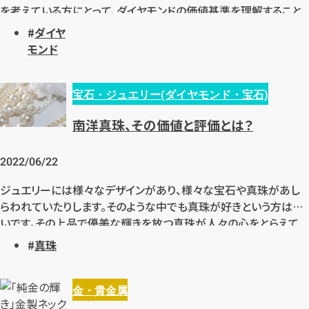
を考えている方にとって、ダイヤモンドの価値基準を理解すること
は非常に重要です。今回は、そんなダイヤモンドの価値基準につい
ダイヤ
てご紹介します。
モンド
宝石・ジュエリー(ダイヤモンド・宝石)
南洋真珠、その価値と評価とは？
2022/06/22
ジュエリーには様々なデザインがあり、様々な宝石や真珠があし
らわれていたりします。そのような中でも真珠が好きという方は多
いです。その上品で優美な輝きを放つ真珠が人々の心をとらえて
離さないのでしょう。ここでは、真珠の中でも価値が高い南洋真珠
真珠
または白蝶真珠について取りあげていきます。真珠の評価ポイント
はどのようなところにあるのでしょうか？「アコヤ真珠・南洋真珠な
ど、様々な真珠があるけれど価値基準はどれも一緒なのか？」、
金・貴金属
「真珠光沢のない真珠があると聞きましたが、その価値は？」など、