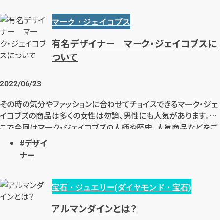
きるだけ高く売りたい」と思ったときにはどんな工夫をすると良い
のでしょうか。詳しく解説します。
マーク・ジェイコブス
有名デザイナー マーク・ジェイコブスに
ついて
2022/06/23
その時の気分やファッションに合わせてチョイスできるマーク・ジェ
イコブズの商品は多くの女性は勿論、男性にも人気があります。そ
こで今回はマーク・ジェイコブズの人柄や歴史、人気商品などをご
紹介！人気商品を参考に是非ご自身の生活スタイルに合うバック
デザイ
を見つけてみてはいかがでしょうか。
ナー
宝石・ジュエリー(ダイヤモンド・宝石)
アルマンダインとは？