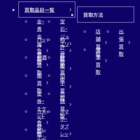
買取品目一覧
買取方法
金・
宝
貴
石・
店
出
金
ジュ
舗
張
バッ
時
属
エリ
買
買
グ
計
催
買
ー
取
取
買
買
事
お酒
財
取
買
取
取
買
買
布
取
取
取
買
服
切
取
買
手
取
買
金
古
取
券・
銭
チケ
買
カメ
スマ
ット
取
ラ
ホ・
買
買
タブ
テレ
取
取
レッ
ホン