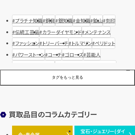
プラチナ知識
銅貨
銀知識
金知識
鉱山
刻印
伝統工芸品
カラーダイヤモンド
メンテナンス
ファッション
トリーバーチ
トルマリン
ペリドット
パワーストーン
コーチ
ゴローズ
芸能人
ハリー・ウィンストン
ヴァシュロン・コンスタンタン
ジュエリーブランド
オーデマピゲ
セイコー
宝石
歴史
タグをもっと見る
金メッキ
銀貨
品位
サンゴ
砂金
デザイナー
ヴァンクリーフ＆アーペル
切手
パテックフィリップ
装飾品
オメガ
シュプリーム
ウブロ
サンローラン・パリ
買取品目のコラムカテゴリー
フェンディ
クロムハーツ
高級時計ブランド
ロレックス
宝石・ジュエリー(ダイ
エルメス
ダイヤモンド
ルイ・ヴィトン
豆知識
カルティエ
金・貴金属