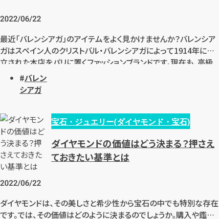
2022/06/22
最近「バレンシアガ」のアイテムをよく見かけませんか？バレンシア
ガはスペイン人のクリストバル・バレンシアガによって1914年に設
立された本店をパリに置くファッションブランドです。現在も、高級
ブランドとして名前が売れているバレンシアガですが、元々は高級
バレン
オーダー服店でオーダーがあった洋服を販売している店舗でし
シアガ
た。現在ではラグジュアリーストーリーブランドに位置しているバレ
ンシアガですが、元々は高級オーダー服店だったことは意外です。
その後倒産の危機もありながらグッチグループの傘下となり、ハイ
宝石・ジュエリー(ダイヤモンド・宝石)
ブランドとして定着、現在の立ち位置に至るブランドに成長しまし
ダイヤモンドの価値はどう決まる？押さえ
た。最近のバレンシアガはロゴマークが変わり、アパレルもストリー
ておきたい基準とは
トファッションに近いものを取り扱いしており、ストリートファッショ
ン好きはもちろんブランド好きの人も愛用しており、人気が高まっ
ているため街で着用している人も増えてきているのです。
2022/06/22
ダイヤモンドは、その美しさと希少性から宝石の中でも特別な存在
です。では、その価値はどのように決まるのでしょうか。購入や鑑定