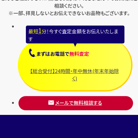
相談ください。
※一部、拝見しないとお伝えできないお品物もございます。
1
最短
分！
今すぐ査定金額をお伝えいたしま
す
まずは
お電話
で
無料査定
【総合受付】24時間・年中無休(年末年始除
く)
メールで無料相談する