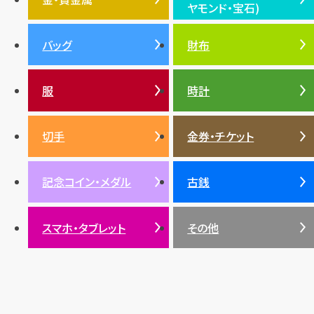
ヤモンド・宝石)
投資
金地金
金価格・相場
グッチ
買取
プラダ
金・貴金属TOP
宝石・ジュエリー(ダイヤモ
バッグ
財布
ティファニー
シャネル
金貨
ブルガリ
オパール
ンド・宝石)TOP
プラチナ
ガーネット
セリーヌ
税金
クリスチャンディオール
ダイヤモンド
服
時計
銀・シルバー
エメラルド
カラーゴールド
財布
真珠
サファイア
エメラルド
バッグ
スニーカー
お酒
絵画
アメジスト
バレンシアガ
切手
金券・チケット
ルビー
ルビー
陶磁器・ガラス
ブレゲ
SDGs
サファイア
記念コイン・メダル
古銭
パール
サンゴ
スマホ・タブレット
その他
ヒスイ