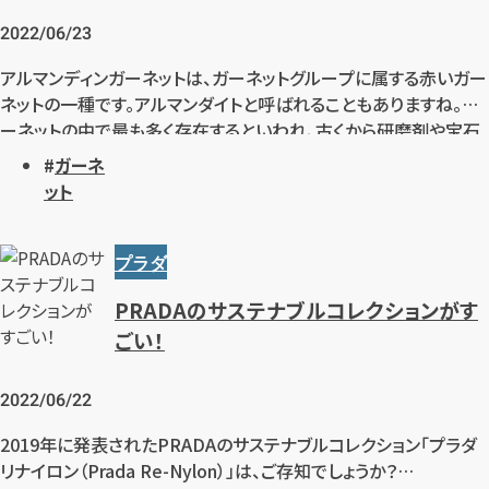
2022/06/23
アルマンディンガーネットは、ガーネットグループに属する赤いガー
ネットの一種です。アルマンダイトと呼ばれることもありますね。ガ
ーネットの中で最も多く存在するといわれ、古くから研磨剤や宝石
として使用されてきた、歴史の長い宝石です。ガーネットとして街で
ガーネ
よく見かけるのもこの種類が多いのではないでしょうか。こちらで
ット
は、アルマンダインガーネットの鉱物としての特徴から、色のバリエ
ーションや名前の意味、さらにほかのガーネットとの違いなどにつ
いてお伝えしていきます！
プラダ
PRADAのサステナブルコレクションがす
ごい！
2022/06/22
2019年に発表されたPRADAのサステナブルコレクション「プラダ
リナイロン（Prada Re-Nylon）」は、ご存知でしょうか？