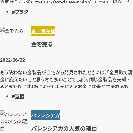
今回は「プラダ リナイロン（Prada Re-Nylon）」について紹介いた
します。
プラダ
金・貴金属
金を売る
2022/06/22
もう使わない金製品が自宅から発見されたときには、「金買取で現
金に変えたい！」と思う方も多いことでしょう。同じ金製品を売却す
るときでも、金相場によって手元に入るお金には差が生まれるも
の。「できるだけ高値で売りたい！」と思ったときには、金相場の仕組
買取
みや買取参考価格が決定される要因について、知っておくのがオス
スメです。
金相場はどのように動くもので、それをもとに買取参考価格はどう
バレンシアガ
決まっているのでしょうか。金製品を高く売るために知っておきたい
バレンシアガの人気の理由
情報をまとめます。