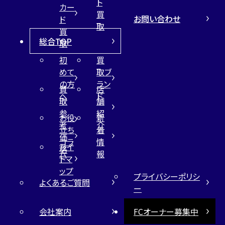
ト
カー
買
お問い合わせ
ド
取
買
総合TOP
取
初
買
めて
取ブ
の方
ラン
買
店
へ
ド
取
舗
参
紹
お役
新
考
介
立ち
着
価
コラ
情
サイ
格
ム
報
トマ
ップ
プライバシーポリシ
よくあるご質問
ー
会社案内
FCオーナー募集中