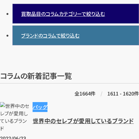
買取品目のコラムカテゴリーで絞り込む
ブランドのコラムで絞り込む
カンタン
無料
コラムの新着記事一覧
全
1664
件
/
1611 - 1620
件
1
最短
分！
今すぐ査定金額をお伝えいたします
バッグ
まずは
お電話
で
無料査定
世界中のセレブが愛用しているブランド
【総合受付】24時間・年中無休(年末年始除く)
2022/06/23