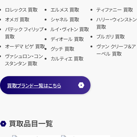
ロレックス
バレンシアガ
セイコー
ロレックス 買取
エルメス 買取
ティファニー 買取
ロンジン
フェラガモ
ゼニス
オメガ 買取
シャネル 買取
ハリー・ウィンストン
フェンディ
買取
セリーヌ
パテック フィリップ
ルイ・ヴィトン 買取
ブシュロン
買取
ブルガリ 買取
ディオール 買取
オーデマ ピゲ 買取
ヴァン クリーフ＆ア
ブライトリング
グッチ 買取
ーペル 買取
ヴァシュロン・コン
プラダ
カルティエ 買取
スタンタン 買取
フランク ミュラー
ブルガリ
買取ブランド一覧はこちら
フルラ
ブレゲ
買取品目一覧