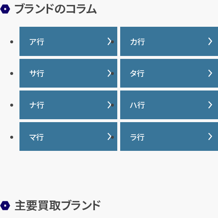
ブランドのコラム
ア行
カ行
IWC
カナダグース
サ行
タ行
ヴァシュロンコンスタンタ
カルティエ
ン
サマンサタバサ
タグ・ホイヤー
ナ行
ハ行
グッチ
ウブロ
ジーショック
ディオール
クロムハーツ
ナイキ
バーバリー
マ行
ラ行
エルメス
ジャガー・ルクルト
ティファニー
ケイト・スペード
バカラ
オーデマ ピゲ
シャネル
トリーバーチ
コーチ
マーク・ジェイコブス
ラルフローレン
パテック フィリップ
オメガ
シュプリーム
モンクレール
ルイ・ヴィトン
パネライ
ショパール
主要買取ブランド
ロエベ
ハリー・ウィンストン
スウォッチ