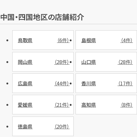
中国・四国地区の店舗紹介
鳥取県
（6件）
島根県
（4件）
岡山県
（28件）
山口県
（28件）
広島県
（44件）
香川県
（17件）
愛媛県
（21件）
高知県
（8件）
徳島県
（20件）