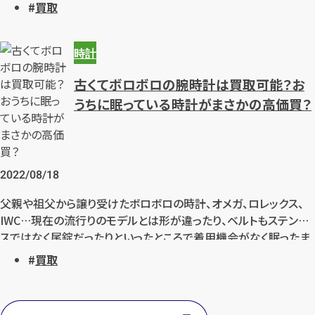
めのポイントについて解説します。
買取
時計
古くてボロボロの腕時計は買取可能？お
うちに眠っている時計がまさかの高価買？
2022/08/18
父親や祖父から譲り受けたボロボロの時計、オメガ、ロレックス、
IWC…現在の流行りのモデルとは形が違ったり、ベルトもステンレ
スではなく尾錠だったりといったところで着用機会がなく眠ったま
まになっていたりはしませんか？近年ではそういった古い時計、ア
買取
ンティーク時計の評価が上がりつつあります。（※製造年式によっ
て異なります）
実際、お売りにいらっしゃるお客様も「ボロボロなのにこんな高い