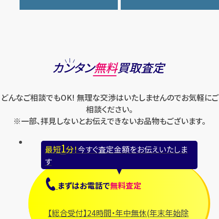
ケイト・スペード
バカラ
オーデマ ピゲ
シャネル
トリーバーチ
コーチ
マーク・ジェイコブス
ラルフローレン
パテック フィリップ
オメガ
シュプリーム
モンクレール
ルイ・ヴィトン
パネライ
ショパール
ロエベ
カンタン
無料
買取査定
ハリー・ウィンストン
スウォッチ
ロレックス
バレンシアガ
セイコー
どんなご相談でもOK! 無理な交渉はいたしませんのでお気軽にご
ロンジン
フェラガモ
ゼニス
相談ください。
フェンディ
※一部、拝見しないとお伝えできないお品物もございます。
セリーヌ
ブシュロン
1
最短
分！
今すぐ査定金額をお伝えいたしま
ブライトリング
す
プラダ
まずは
お電話
で
無料査定
フランク ミュラー
ブルガリ
【総合受付】24時間・年中無休(年末年始除