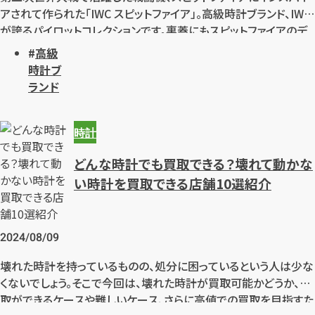
アされて作られた「IWC スピットファイア」。高級時計ブランド、IWC
が誇るパイロットコレクションです。裏蓋にもスピットファイアのデ
ザインが模されていて飛行機好きにはたまらないモデル。高級感
高級
漂う雰囲気も人気の理由として挙げられます。 では、IWC スピット
時計ブ
ファイアのデザインの特徴はどのようなところにあるのでしょうか。
ランド
評価と魅力についてもご紹介します。
時計
どんな時計でも買取できる？壊れて動かな
い時計を買取できる店舗10選紹介
2024/08/09
壊れた時計を持っているものの、処分に困っているという人は少な
くないでしょう。そこで今回は、壊れた時計が買取可能かどうか、買
取ができるケースや難しいケース、さらに高値での買取を目指すた