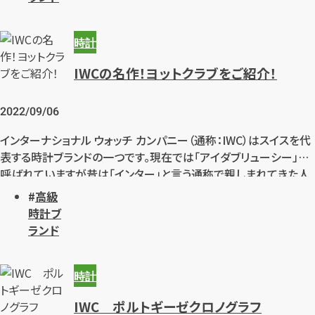
時計
IWCの名作！ヨットクラブをご紹介！
2022/09/06
インターナショナル ウォッチ カンパニー（通称：IWC）はスイスを代
表する時計ブランドの一つです。現在では「アイダブリューシー」と
呼ばれていますが昔は「インター」と言う通称で親しまれてきた人
気の時計ブランドで根強いファンの多いブランドとなっております。
高級
本日はそんなIWCの隠れた名作「ヨットクラブ」の歴史と合わせて
時計ブ
知っておきたい「ポルトギーゼ」についてご紹介いたします。
ランド
時計
IWC ポルトギーゼクロノグラフ