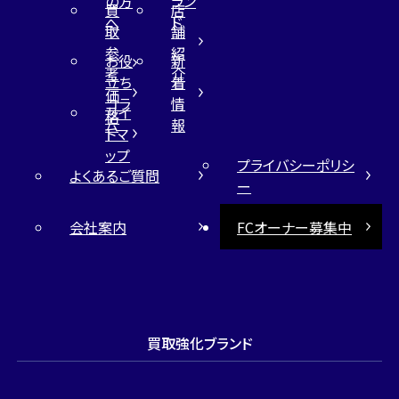
の方
ラン
買
店
へ
ド
取
舗
参
紹
お役
新
考
介
立ち
着
価
コラ
情
サイ
格
ム
報
トマ
ップ
プライバシーポリシ
よくあるご質問
ー
会社案内
FCオーナー募集中
買取強化ブランド