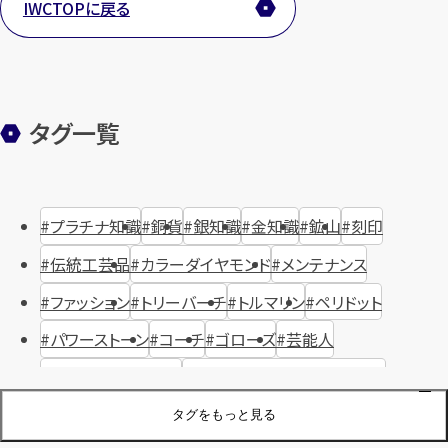
IWCTOPに戻る
の?！」と驚かれることもあるくらいです。では、なぜこのアンティー
カンタン
無料
時計(自動巻き)のお買取り価格が高いのか疑問に思われている方
もいらっしゃると思いますので、ココから簡単に解説していきたい
と思います！
タグ一覧
1
最短
分！
今すぐ査定金額をお伝えいた
します
プラチナ知識
銅貨
銀知識
金知識
鉱山
刻印
まずは
お電話
で
無料査定
伝統工芸品
カラーダイヤモンド
メンテナンス
【総合受付】24時間・年中無休(年末年
ファッション
トリーバーチ
トルマリン
ペリドット
始除く)
パワーストーン
コーチ
ゴローズ
芸能人
ハリー・ウィンストン
ヴァシュロン・コンスタンタン
メールで無料相談する
ジュエリーブランド
オーデマピゲ
セイコー
宝石
歴史
タグをもっと見る