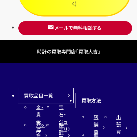
フルラ
く)
ブレゲ
メールで無料相談する
時計の買取専門店「買取大吉」
買取品目一覧
買取方法
金・
宝
貴
石・
店
出
金
ジュ
舗
張
バッ
時
属
エリ
買
買
グ
計
催
買
ー