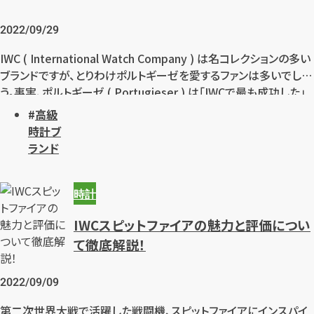
2022/09/29
IWC ( International Watch Company ) は名コレクションの多い
ブランドですが、とりわけポルトギーゼを愛するファンは多いでしょ
う。事実、ポルトギーゼ ( Portugieser ) は「IWCで最も成功した」
と言われるフラグシップモデルです。その成功の立役者がポルトギ
高級
ーゼクロノグラフです。
時計ブ
さらに2019年末にモデルチェンジが行われ、自社製ムーブメント
ランド
Cal.69355搭載の新型が登場。進化が目覚ましいです。この記事で
は、そんなポルトギーゼ クロノグラフについて解説いたします。
時計
IWCスピットファイアの魅力と評価につい
て徹底解説！
2022/09/09
第二次世界大戦で活躍した戦闘機、スピットファイアにインスパイ