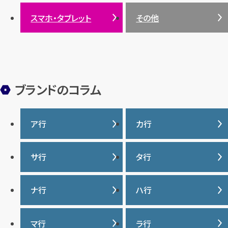
サンゴ
スマホ・タブレット
その他
ヒスイ
ブランドのコラム
ア行
カ行
IWC
カナダグース
サ行
タ行
ヴァシュロンコンスタンタ
カルティエ
ン
サマンサタバサ
タグ・ホイヤー
ナ行
ハ行
グッチ
ウブロ
ジーショック
ディオール
クロムハーツ
ナイキ
バーバリー
マ行
ラ行
エルメス
ジャガー・ルクルト
ティファニー