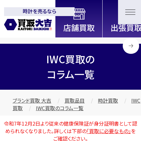
時計を売るなら
全国2200店舗以上展開中！
信頼と実績の買取専門店「買取大
吉」
IWC買取の
コラム一覧
ブランド買取 大吉
買取品目
時計買取
IWC
買取
IWC買取のコラム一覧
令和7年12月2日より従来の健康保険証が身分証明書として認
められなくなりました。詳しくは下部の
「買取に必要なもの」
を
ご確認ください。