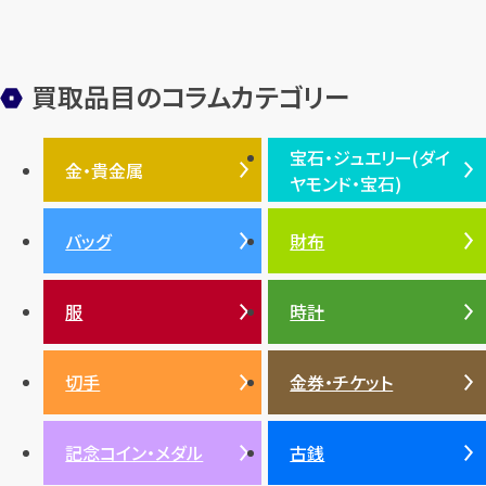
金メッキ
銀貨
品位
サンゴ
砂金
デザイナー
ヴァンクリーフ＆アーペル
切手
パテックフィリップ
装飾品
オメガ
シュプリーム
ウブロ
サンローラン・パリ
買取品目のコラムカテゴリー
フェンディ
クロムハーツ
高級時計ブランド
ロレックス
宝石・ジュエリー(ダイ
エルメス
ダイヤモンド
ルイ・ヴィトン
豆知識
カルティエ
金・貴金属
ヤモンド・宝石)
投資
金地金
金価格・相場
グッチ
買取
プラダ
金・貴金属TOP
宝石・ジュエリー(ダイヤモ
バッグ
財布
ティファニー
シャネル
金貨
ブルガリ
オパール
ンド・宝石)TOP
プラチナ
ガーネット
セリーヌ
税金
クリスチャンディオール
ダイヤモンド
服
時計
銀・シルバー
エメラルド
カラーゴールド
財布
真珠
サファイア
エメラルド
バッグ
スニーカー
お酒
絵画
アメジスト
バレンシアガ
切手
金券・チケット
ルビー
ルビー
陶磁器・ガラス
ブレゲ
SDGs
サファイア
記念コイン・メダル
古銭
パール