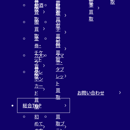
取
取
買
買
事
お酒
財
取
買
取
取
買
買
布
取
取
取
買
服
切
取
買
手
取
買
金
古
取
券・
銭
チケ
買
カメ
スマ
ット
取
ラ
ホ・
買
買
タブ
テレ
取
取
レッ
ホン
ト
カー
買
お問い合わせ
ド
取
買
総合TOP
取
初
買
めて
取ブ