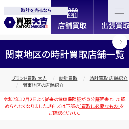
時計を売るなら
全国2200店舗以上展開中！
信頼と実績の買取専門店「買取大
吉」
関東地区の時計買取店舗一覧
ブランド買取 大吉
時計買取
時計買取 店舗紹介
関東地区の店舗紹介
令和7年12月2日より従来の健康保険証が身分証明書として認
められなくなりました。詳しくは下部の
「買取に必要なもの」
を
ご確認ください。