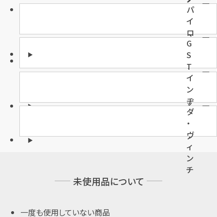
パ
タ
イ
イ
ロ
マ
G
ッ
ー
S
ト
T
・
イ
ウ
ン
ォ
ヂ
ッ
ダ
ュ
チ
・
ニ
ヴ
ア
ィ
ン
チ
未使用品について
一度も使用していない商品