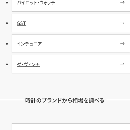
パイロット・ウォッチ
カンタン
無料
GST
インヂュニア
1
最短
分！
今すぐ査定金額をお伝えいた
します
ダ・ヴィンチ
まずは
お電話
で
無料査定
【総合受付】24時間・年中無休(年末年
始除く)
時計のブランドから相場を調べる
メールで無料相談する