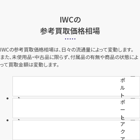
IWCの
参考買取価格相場
IWCの参考買取価格相場は、日々の流通量によって変動します。
また、未使用品・中古品に限らず、付属品の有無や商品の状態によ
って買取金額は変動します。
ポ
ル
ト
ポ
ギ
ー
ー
ト
ゼ
ア
フ
ク
ィ
ア
ノ