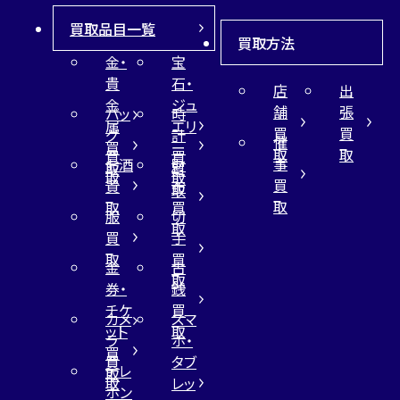
買取品目一覧
買取方法
金・
宝
貴
石・
店
出
金
ジュ
舗
張
バッ
時
属
エリ
買
買
グ
計
催
買
ー
取
取
買
買
事
お酒
財
取
買
取
取
買
買
布
取
取
取
買
服
切
取
買
手
取
買
金
古
取
券・
銭
チケ
買
カメ
スマ
ット
取
ラ
ホ・
買
買
タブ
テレ
取
取
レッ
ホン