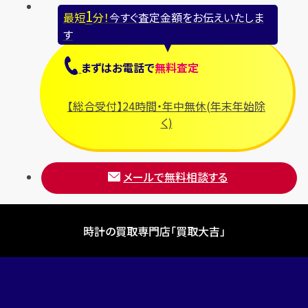
1
最短
分！
今すぐ査定金額をお伝えいたしま
す
まずは
お電話
で
無料査定
【総合受付】24時間・年中無休(年末年始除
く)
メールで無料相談する
時計の買取専門店「買取大吉」