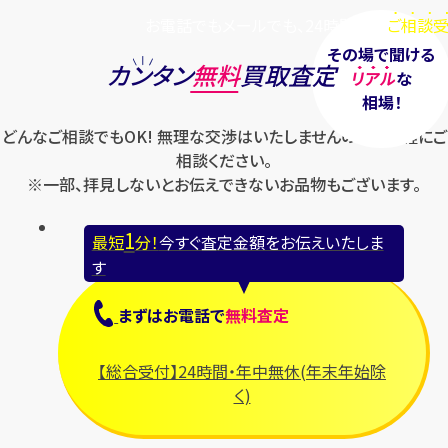
お電話でもメールでも、24時間毎日
ご相談受
その場で聞ける
カンタン
無料
買取査定
リアル
な
相場！
どんなご相談でもOK! 無理な交渉はいたしませんのでお気軽にご
相談ください。
※一部、拝見しないとお伝えできないお品物もございます。
1
最短
分！
今すぐ査定金額をお伝えいたしま
す
まずは
お電話
で
無料査定
【総合受付】24時間・年中無休(年末年始除
く)