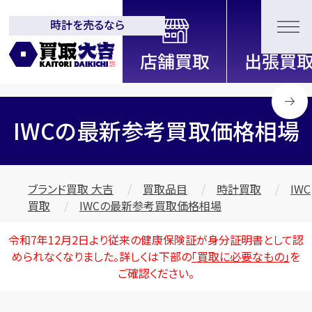
時計を売るなら
全国2200店舗以上展開中！
信頼と実績の買取専門店「買取大
吉」
IWCの最新参考買取価格相場
ブランド買取 大吉
買取品目
時計買取
IWC
買取
IWCの最新参考買取価格相場
令和7年12月2日より従来の健康保険証が身分証明書として認
められなくなりました。詳しくは下部の
「買取に必要なもの」
を
ご確認ください。