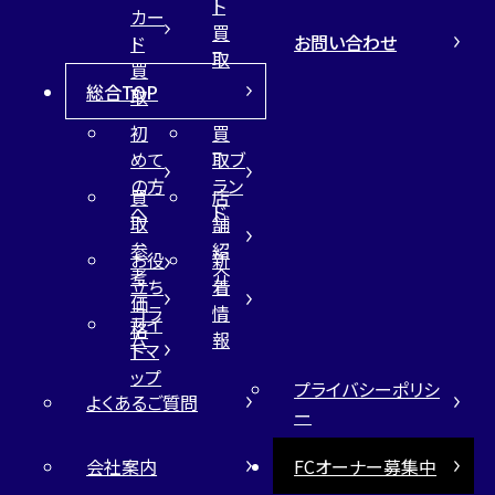
ト
カー
買
お問い合わせ
ド
取
買
総合TOP
取
初
買
めて
取ブ
の方
ラン
買
店
へ
ド
取
舗
参
紹
お役
新
考
介
立ち
着
価
コラ
情
サイ
格
ム
報
トマ
ップ
プライバシーポリシ
よくあるご質問
ー
会社案内
FCオーナー募集中