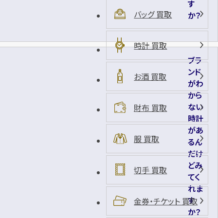
す
バッグ 買取
か？
時計 買取
ブラ
ンド
お酒 買取
がわ
から
ない
財布 買取
時計
があ
服 買取
るん
だけ
どみ
切手 買取
てく
れま
す
金券・チケット 買取
か？