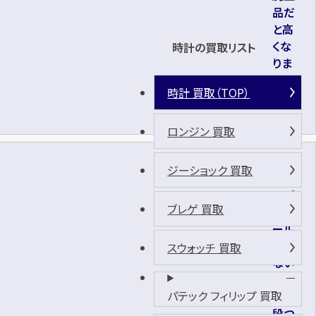
品だ
と高
くな
時計の買取リスト
りま
す
時計 買取（TOP）
か？
ロンジン 買取
何年
ジーショック 買取
もオ
ーバ
ブレゲ 買取
ーホ
ール
して
スウォッチ 買取
ない
けど
パテック フィリップ 買取
お値
段つ