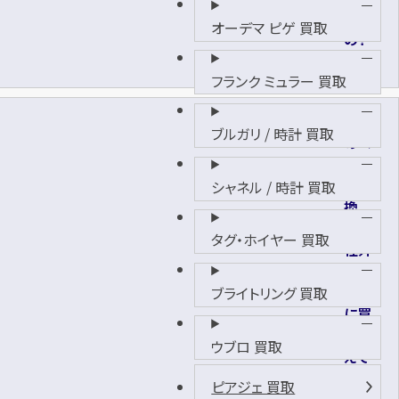
く
オーデマ ピゲ 買取
の？
フランク ミュラー 買取
時計
ブルガリ / 時計 買取
のベ
ルト
を交
シャネル / 時計 買取
換
し、
タグ・ホイヤー 買取
社外
品の
もの
ブライトリング 買取
に買
い換
ウブロ 買取
えて
しま
ピアジェ 買取
いま