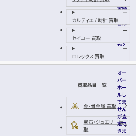
が査
定額
に影
カルティエ / 時計 買取
響は
あり
ます
セイコー 買取
か？
ロレックス 買取
オー
バー
買取品目一覧
ホー
ルし
てま
金・貴金属 買取
せん
が査
宝石・ジュエリー 買
定で
取
きま