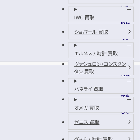
した
が買
IWC 買取
取は
可能
ショパール 買取
です
か？
エルメス / 時計 買取
ヴァシュロン・コンスタン
タン 買取
付属
の余
りゴ
パネライ 買取
マを
紛失
オメガ 買取
して
しま
ゼニス 買取
いま
した
グッチ / 時計 買取