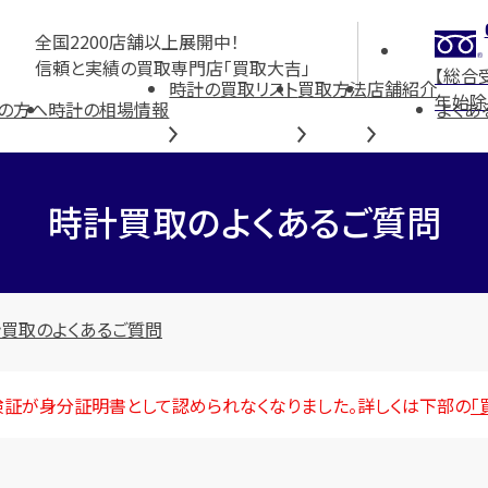
全国2200店舗以上展開中！
信頼と実績の買取専門店「買取大吉」
【総合
時計の買取リスト
買取方法
店舗紹介
年始除
の方へ
時計の相場情報
よくあ
時計買取の
よくあるご質問
買取のよくあるご質問
険証が身分証明書として認められなくなりました。詳しくは下部の
「