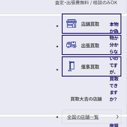
査定・出張費無料 / 相談のみOK
店舗買取
本物
か偽
物か
分か
出張買取
らな
いの
です
催事買取
が、
買取
でき
ます
買取大吉の店舗
か？
全国の店舗一覧
廃盤