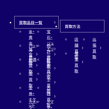
買取品目一覧
買取方法
金・
宝
貴
石・
店
出
金
ジュ
舗
張
バッ
時
属
エリ
買
買
グ
計
催
買
ー
取
取
買
買
事
お酒
財
取
買
取
取
買
買
布
取
取
取
買
服
切
取
買
手
取
買
金
古
取
券・
銭
チケ
買
カメ
スマ
ット
取
ラ
ホ・