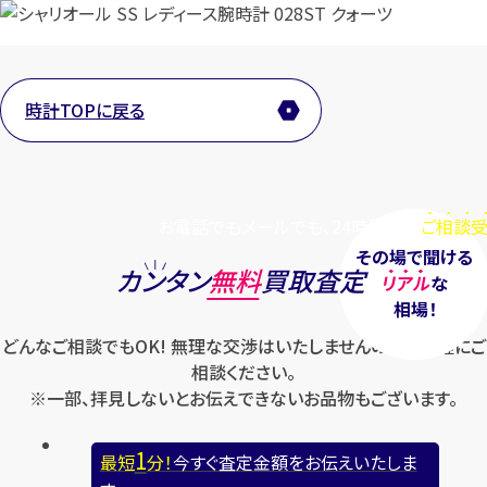
時計TOPに戻る
お電話でもメールでも、24時間毎日
ご相談受
その場で聞ける
カンタン
無料
買取査定
リアル
な
相場！
どんなご相談でもOK! 無理な交渉はいたしませんのでお気軽にご
相談ください。
※一部、拝見しないとお伝えできないお品物もございます。
1
最短
分！
今すぐ査定金額をお伝えいたしま