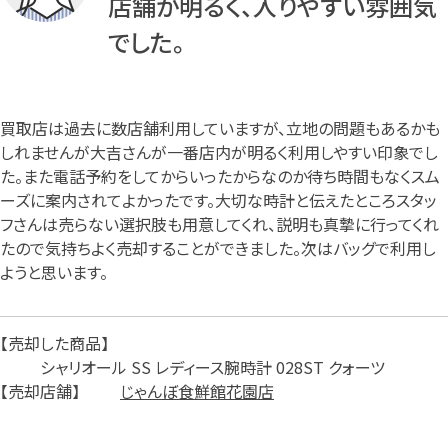
店舗が明るく、入りやすい雰囲気
メールで無料相談する
でした。
買取店は過去に数店舗利用していますが、立地の問題もあるかも
しれませんが大吉さんが一番店内が明るく利用しやすい印象でし
た。また電話予約をしてからいったからなのか待ち時間もなくスム
ーズに案内されてよかったです。大切な時計と伝えたところスタッ
フさんは売らない選択肢も用意してくれ、説明も真摯に行ってくれ
たので気持ちよく売却することができました。次はバッグで利用し
ようと思います。
売却した商品
シャリオール SS レディース腕時計 028ST クォーツ
売却店舗
じゃんぼ食鮮館花園店