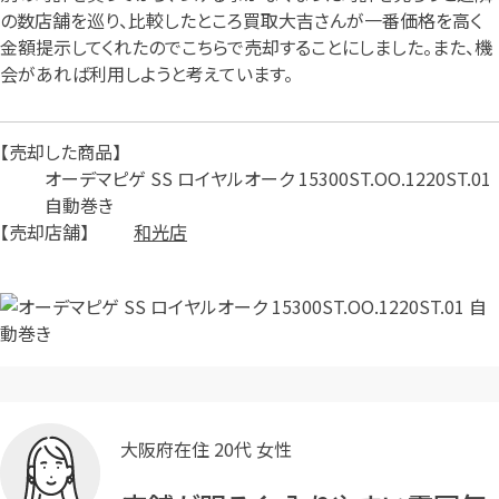
の数店舗を巡り、比較したところ買取大吉さんが一番価格を高く
金額提示してくれたのでこちらで売却することにしました。また、機
会があれば利用しようと考えています。
カンタン
無料
売却した商品
オーデマピゲ SS ロイヤルオーク 15300ST.OO.1220ST.01
自動巻き
売却店舗
和光店
1
最短
分！
今すぐ査定金額をお伝えいた
します
まずは
お電話
で
無料査定
【総合受付】24時間・年中無休(年末年
始除く)
大阪府在住 20代 女性