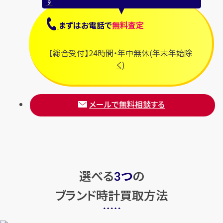
す
まずは
お電話
で
無料査定
【総合受付】24時間・年中無休(年末年始除
く)
メールで無料相談する
選べる
つ
の
3
ブランド時計買取方法