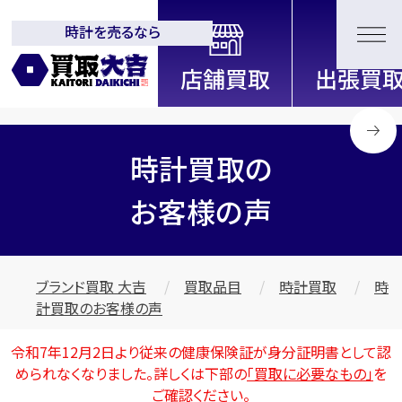
時計を売るなら
全国2200店舗以上展開中！
信頼と実績の買取専門店「買取大
吉」
時計買取の
お客様の声
ブランド買取 大吉
買取品目
時計買取
時
計買取のお客様の声
令和7年12月2日より従来の健康保険証が身分証明書として認
められなくなりました。詳しくは下部の
「買取に必要なもの」
を
ご確認ください。