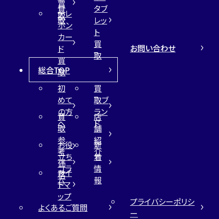
買
買
タブ
テレ
取
取
レッ
ホン
ト
カー
買
お問い合わせ
ド
取
買
総合TOP
取
初
買
めて
取ブ
の方
ラン
買
店
へ
ド
取
舗
参
紹
お役
新
考
介
立ち
着
価
コラ
情
サイ
格
ム
報
トマ
ップ
プライバシーポリシ
よくあるご質問
ー