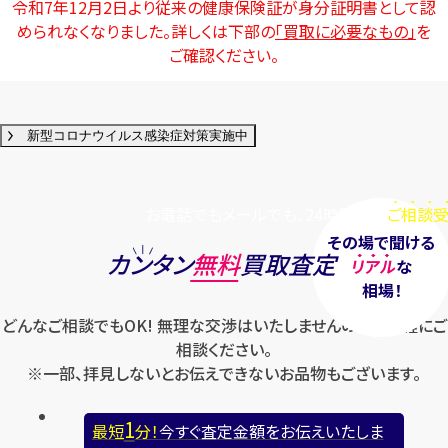
令和7年12月2日より従来の健康保険証が身分証明書として認
められなくなりました。詳しくは下部の
「買取に必要なもの」
を
ご確認ください。
新型コロナウイルス感染症対策実施中
カンタン
無料
お電話でもメールでも、24時間毎日
ご相談受
その場で聞ける
カンタン
無料
買取査定
リアル
な
相場！
どんなご相談でもOK! 無理な交渉はいたしませんのでお気軽にご
1
最短
分！
今すぐ査定金額をお伝えいたします
相談ください。
※一部、拝見しないとお伝えできないお品物もございます。
まずは
お電話
で
無料査定
1
最短
分！
今すぐ査定金額をお伝えいたしま
【総合受付】24時間・年中無休(年末年始除く)