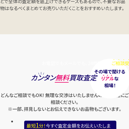
とで全体の査定額を底上げできるケースもあるので、不要なお品
物はなるべくまとめてお売りいただくことをおすすめいたします。
お電話でもメールでも、24時間毎日
ご相談受
その場で聞ける
カンタン
無料
買取査定
リアル
な
相場！
どんなご相談でもOK! 無理な交渉はいたしませんのでお気軽にご
相談ください。
※一部、拝見しないとお伝えできないお品物もございます。
1
最短
分！
今すぐ査定金額をお伝えいたしま