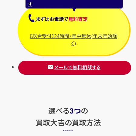
す
まずは
お電話
で
無料査定
【総合受付】24時間・年中無休(年末年始除
く)
メールで無料相談する
選べる
つ
の
3
買取大吉の買取方法