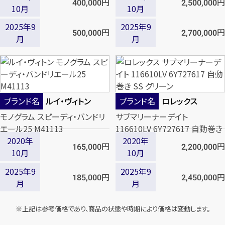
円
円
400,000
2,500,000
10月
10月
2025年9
2025年9
円
円
500,000
2,700,000
月
月
ブランド名
ルイ・ヴィトン
ブランド名
ロレックス
モノグラム スピーディ・バンドリ
サブマリーナーデイト
エール25 M41113
116610LV 6Y727617 自動巻き
2020年
2020年
SS グリーン
円
円
165,000
2,200,000
10月
10月
2025年9
2025年9
円
円
185,000
2,450,000
月
月
※上記は参考価格であり、商品の状態や時期により価格は変動します。