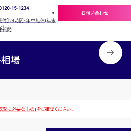
0120-15-1234
お問い合わせ
受付】24時間・年中無休(年末
く)
る質問
格相場
場
買取に必要なもの」
をご確認ください。