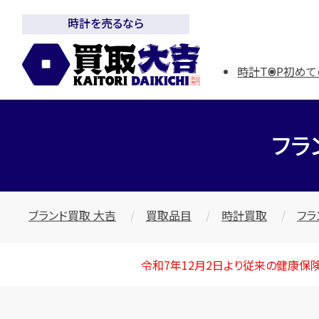
時計を売るなら
時計TOP
初めて
フラ
ブランド買取 大吉
買取品目
時計買取
フラ
令和7年12月2日より従来の健康保