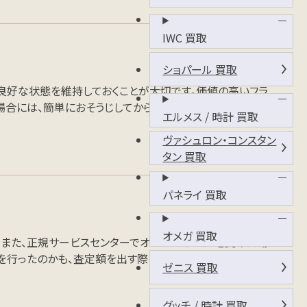
IWC 買取
ショパール 買取
良好な状態を維持しておくことが大切です。価値の高いフラ
場合には、簡単におそうじしてから査定に出すようにしましょ
エルメス / 時計 買取
ヴァシュロン・コンスタン
タン 買取
パネライ 買取
オメガ 買取
す。また、正規サービスセンターでオーバーホールを受けた場
を行ったのかも、査定額を出す際の判断材料となります。
ゼニス 買取
グッチ / 時計 買取