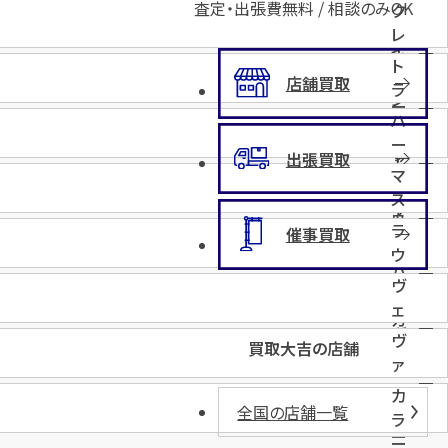
グ
査定・出張費無料 / 相談のみOK
ク
ク
ド
ア
レ
ス
ー
イ
イ
ト
ル
ラ
ジ
店舗買取
ラ
ン
ー
ン
ハ
ド
ア
ス
ー
ワ
出張買取
ア
ト
マ
ー
メ
ト
ス
ズ
リ
ゥ
タ
ラ
カ
催事買取
ハ
ー
ウ
ー
バ
ン
ヴ
ト
ン
ド
ェ
カ
ガ
ヴ
ー
買取大吉の店舗
ス
ァ
ン
カ
全国の店舗一覧
ガ
ラ
ー
ー