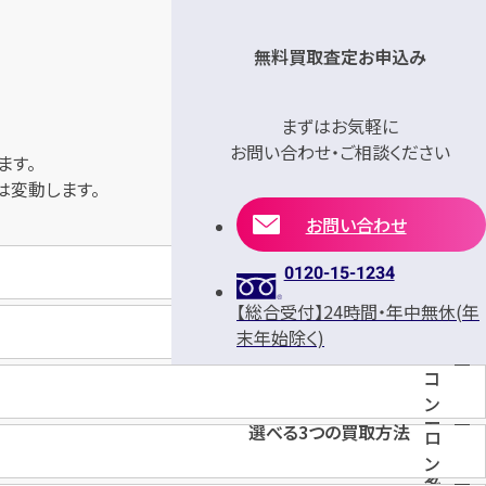
無料買取査定お申込み
まずはお気軽に
お問い合わせ・ご相談ください
ます。
は変動します。
お問い合わせ
カ
0120-15-1234
サ
ブ
【総合受付】24時間・年中無休(年
ト
ラ
末年始除く)
ノ
ン
ウ
コ
カ
カ
ン
ー
キ
選べる3つの買取方法
ロ
ベ
ス
ン
ッ
タ