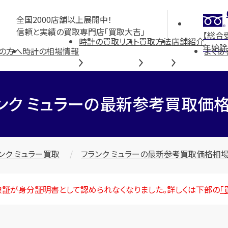
全国2000店舗以上展開中！
信頼と実績の買取専門店「買取大吉」
【総合
時計の買取リスト
買取方法
店舗紹介
年始除
の方へ
時計の相場情報
よくあ
ンク ミュラーの最新参考買取価
ンク ミュラー買取
フランク ミュラーの最新参考買取価格相
険証が身分証明書として認められなくなりました。詳しくは下部の
「