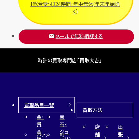
【総合受付】24時間・年中無休(年末年始除
く)
メールで無料相談する
時計の買取専門店「買取大吉」
買取品目一覧
買取方法
金・
宝
貴
石・
店
出
金
ジュ
舗
張
バッ
時
属
エリ