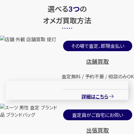
選べる
つ
の
3
オメガ買取方法
その場で査定、即現金払い
店舗買取
査定無料 / 予約不要 / 相談のみOK
詳細はこちら
査定員がご自宅にお伺い
出張買取