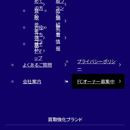
めて
取ブ
の方
ラン
買
店
へ
ド
取
舗
参
紹
お役
新
考
介
立ち
着
価
コラ
情
サイ
格
ム
報
トマ
ップ
プライバシーポリシ
よくあるご質問
ー
会社案内
FCオーナー募集中
買取強化ブランド