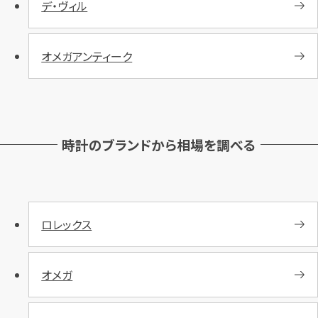
デ・ヴィル
カンタン
無料
オメガアンティーク
1
最短
分！
今すぐ査定金額をお伝えいた
します
時計のブランドから相場を調べる
まずは
お電話
で
無料査定
【総合受付】24時間・年中無休(年末年
ロレックス
始除く)
オメガ
メールで無料相談する