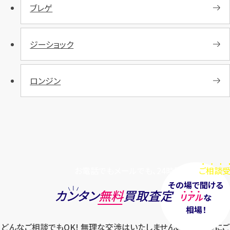
ブレゲ
ジーショック
ロンジン
お電話でもメールでも、24時間毎日
ご相談受
その場で聞ける
カンタン
無料
買取査定
リアル
な
相場！
どんなご相談でもOK! 無理な交渉はいたしませんのでお気軽にご