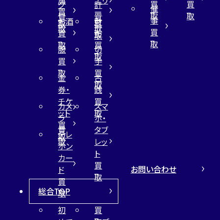
買
買
グ
計
催
買
ー
取
取
買
買
事
お酒
財
取
買
取
取
買
買
布
取
取
取
買
服
切
取
買
手
取
買
金
古
取
券・
銭
チケ
買
カメ
スマ
ット
取
ラ
ホ・
買
買
タブ
テレ
取
取
レッ
ホン
ト
カー
買
お問い合わせ
ド
取
買
総合TOP
取
初
買