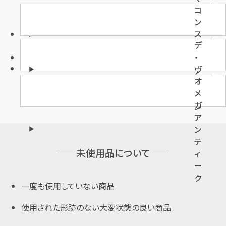
コ
ス
ン
タ
ス
ー
デ
テ
ア
・
レ
ク
ヴ
ー
ア
オ
ィ
シ
テ
メ
ル
ョ
ラ
ガ
ン
ア
ン
テ
未使用品について
ィ
ー
ク
一度も使用していない商品
使用された形跡のない大変状態の良い商品