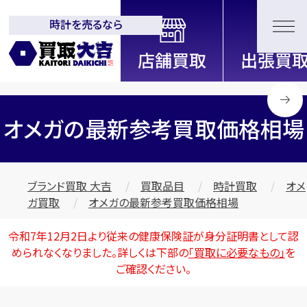
時計を売るなら
全国2000店舗以上展開中！
信頼と実績の買取専門店「買取大
吉」
オメガの最新参考買取価格相場
ブランド買取 大吉
買取品目
時計買取
オメ
ガ買取
オメガの最新参考買取価格相場
令和7年12月2日より従来の健康保険証が身分証明書として認
められなくなりました。詳しくは下部の
「買取に必要なもの」
を
ご確認ください。