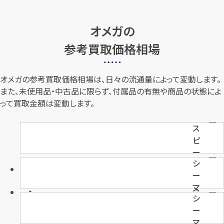
オメガの
参考買取価格相場
オメガの参考買取価格相場は、日々の流通量によって変動します。
また、未使用品・中古品に限らず、付属品の有無や商品の状態によ
って買取金額は変動します。
ス
ピ
ー
シ
ド
ー
マ
マ
ス
シ
ス
タ
ー
タ
ー
マ
ー