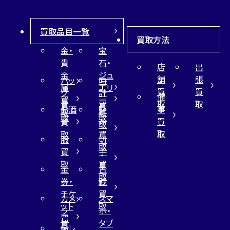
買取品目一覧
買取方法
金・
宝
貴
石・
店
出
金
ジュ
舗
張
バッ
時
属
エリ
買
買
グ
計
催
買
ー
取
取
買
買
事
お酒
財
取
買
取
取
買
買
布
取
取
取
買
服
切
取
買
手
取
買
金
古
取
券・
銭
チケ
買
カメ
スマ
ット
取
ラ
ホ・
買
買
タブ
テレ