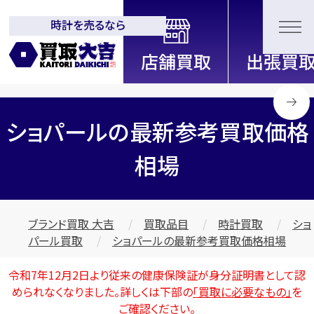
時計を売るなら
全国2000店舗以上展開中！
信頼と実績の買取専門店「買取大
吉」
ショパールの最新参考買取価格
相場
ブランド買取 大吉
買取品目
時計買取
ショ
パール買取
ショパールの最新参考買取価格相場
令和7年12月2日より従来の健康保険証が身分証明書として認
められなくなりました。詳しくは下部の
「買取に必要なもの」
を
ご確認ください。