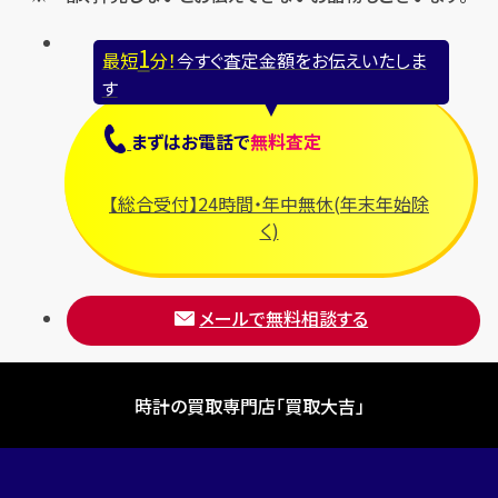
1
最短
分！
今すぐ査定金額をお伝えいたしま
す
まずは
お電話
で
無料査定
【総合受付】24時間・年中無休(年末年始除
く)
メールで無料相談する
時計の買取専門店「買取大吉」