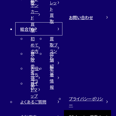
取
取
レッ
ホン
ト
カー
買
お問い合わせ
ド
取
買
総合TOP
取
初
買
めて
取ブ
の方
ラン
買
店
へ
ド
取
舗
参
紹
お役
新
考
介
立ち
着
価
コラ
情
サイ
格
ム
報
トマ
ップ
プライバシーポリシ
よくあるご質問
ー