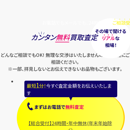
お電話でもメールでも、24時間毎日
ご相談受
その場で聞ける
カンタン
無料
買取査定
リアル
な
相場！
どんなご相談でもOK! 無理な交渉はいたしませんのでお気軽にご
相談ください。
※一部、拝見しないとお伝えできないお品物もございます。
1
最短
分！
今すぐ査定金額をお伝えいたしま
す
まずは
お電話
で
無料査定
【総合受付】24時間・年中無休(年末年始除