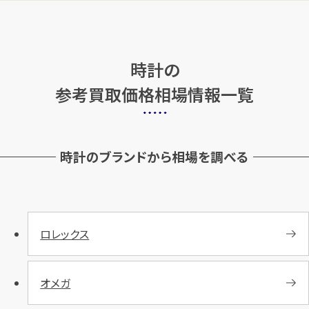
カンタン
無料
時計の
参考買取価格相場情報一覧
1
最短
分！
今すぐ査定金額をお伝えいた
します
時計のブランドから相場を調べる
まずは
お電話
で
無料査定
【総合受付】24時間・年中無休(年末年
始除く)
ロレックス
メールで無料相談する
オメガ