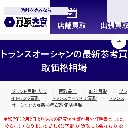
時計を売るなら
全国2200店舗以上展開中！
信頼と実績の買取専門店「買取大
吉」
トランスオーシャンの最新参考買
取価格相場
ブランド買取 大吉
買取品目
時計買取
ブラ
イトリング買取
トランスオーシャン買取
トランス
オーシャンの最新参考買取価格相場
令和7年12月2日より従来の健康保険証が身分証明書として認
められなくなりました。詳しくは下部の
「買取に必要なもの」
を