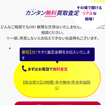
お電話でもメールでも、24時間毎日
ご相談受
その場で聞ける
カンタン
無料
買取査定
リアル
な
相場！
どんなご相談でもOK! 無理な交渉はいたしませんのでお気軽にご
相談ください。
※一部、拝見しないとお伝えできないお品物もございます。
1
最短
分！
今すぐ査定金額をお伝えいたしま
す
まずは
お電話
で
無料査定
【総合受付】24時間・年中無休(年末年始除
く)