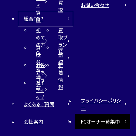
買
お問い合わせ
ド
取
買
総合TOP
取
初
買
めて
取ブ
の方
ラン
買
店
へ
ド
取
舗
参
紹
お役
新
考
介
立ち
着
価
コラ
情
サイ
格
ム
報
トマ
ップ
プライバシーポリシ
よくあるご質問
ー
会社案内
FCオーナー募集中