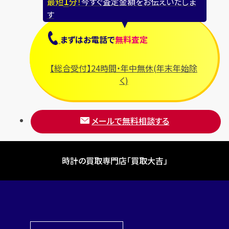
1
最短
分！
今すぐ査定金額をお伝えいたしま
す
まずは
お電話
で
無料査定
【総合受付】24時間・年中無休(年末年始除
く)
メールで無料相談する
時計の買取専門店「買取大吉」