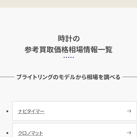
カンタン
無料
時計の
参考買取価格相場情報一覧
1
最短
分！
今すぐ査定金額をお伝えいた
します
まずは
お電話
で
無料査定
ブライトリングのモデルから相場を調べる
【総合受付】24時間・年中無休(年末年
始除く)
ナビタイマー
メールで無料相談する
クロノマット