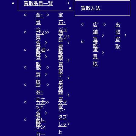
買取品目一覧
買取方法
金・
宝
貴
石・
店
出
金
ジュ
舗
張
バッ
時
属
エリ
買
買
グ
計
催
買
ー
取
取
買
買
事
お酒
財
取
買
取
取
買
買
布
取
取
取
買
服
切
取
買
手
取
買
金
古
取
券・
銭
チケ
買
カメ
スマ
ット
取
ラ
ホ・
買
買
タブ
テレ
取
取
レッ
ホン
ト
カー