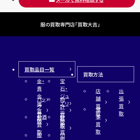
服の買取専門店「買取大吉」
買取品目一覧
買取方法
金・
宝
貴
石・
店
出
金
ジュ
舗
張
バッ
時
属
エリ
買
買
グ
計
催
買
ー
取
取
買
買
事
お酒
財
取
買
取
取
買
買
布
取
取
取
買
服
切
取