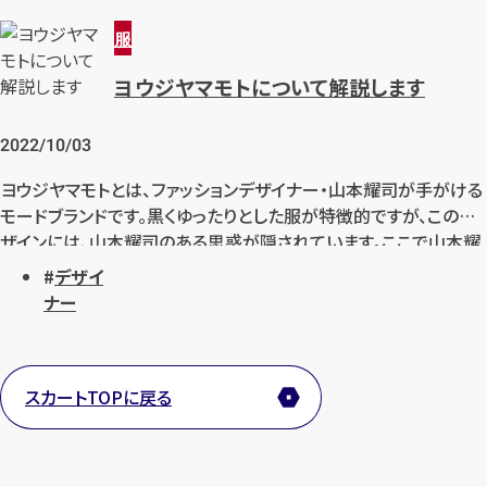
服
ヨウジヤマモトについて解説します
2022/10/03
ヨウジヤマモトとは、ファッションデザイナー・山本耀司が手がける
モードブランドです。黒くゆったりとした服が特徴的ですが、このデ
ザインには、山本耀司のある思惑が隠されています。ここで山本耀
司という人物について解説します。
デザイ
ナー
スカートTOPに戻る