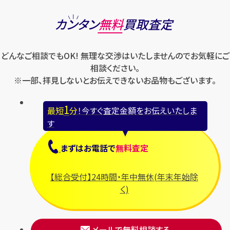
モンクレール
ルイ・ヴィトン
パネライ
ショパール
ロエベ
カンタン
無料
買取査定
ハリー・ウィンストン
スウォッチ
ロレックス
バレンシアガ
セイコー
どんなご相談でもOK! 無理な交渉はいたしませんのでお気軽にご
ロンジン
フェラガモ
ゼニス
相談ください。
フェンディ
※一部、拝見しないとお伝えできないお品物もございます。
セリーヌ
ブシュロン
1
最短
分！
今すぐ査定金額をお伝えいたしま
ブライトリング
す
プラダ
まずは
お電話
で
無料査定
フランク ミュラー
ブルガリ
【総合受付】24時間・年中無休(年末年始除
フルラ
く)
ブレゲ
メールで無料相談する