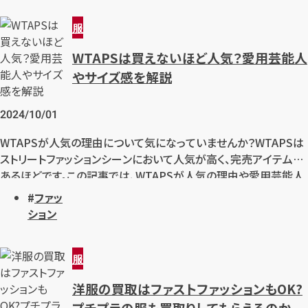
ントを抑えて買い取り店へ持って行けば買い取ってもらえる事が
増えます買い取り店で売却と出来れば、処分してしまう事よりもお
服
得に服を手放すことが出来ます。今回はそんなノンブランドの洋服
WTAPSは買えないほど人気？愛用芸能人
を少しでも高く売るためのポイントをご紹介していきます。
やサイズ感を解説
2024/10/01
WTAPSが人気の理由について気になっていませんか？WTAPSは
ストリートファッションシーンにおいて人気が高く、完売アイテムも
あるほどです。この記事では、WTAPSが人気の理由や愛用芸能人
について解説します。
ファッ
ション
服
洋服の買取はファストファッションもOK?
プチプラの服も買取りしてもらえるのか