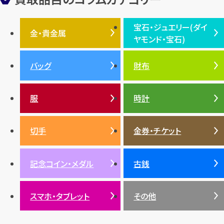
フェンディ
クロムハーツ
高級時計ブランド
ロレックス
宝石・ジュエリー(ダイ
エルメス
ダイヤモンド
ルイ・ヴィトン
豆知識
カルティエ
金・貴金属
ヤモンド・宝石)
投資
金地金
金価格・相場
グッチ
買取
プラダ
金・貴金属TOP
宝石・ジュエリー(ダイヤモ
バッグ
財布
ティファニー
シャネル
金貨
ブルガリ
オパール
ンド・宝石)TOP
プラチナ
ガーネット
セリーヌ
税金
クリスチャンディオール
ダイヤモンド
服
時計
銀・シルバー
エメラルド
カラーゴールド
財布
真珠
サファイア
エメラルド
バッグ
スニーカー
お酒
絵画
アメジスト
バレンシアガ
切手
金券・チケット
ルビー
ルビー
陶磁器・ガラス
ブレゲ
SDGs
サファイア
記念コイン・メダル
古銭
パール
サンゴ
スマホ・タブレット
その他
ヒスイ