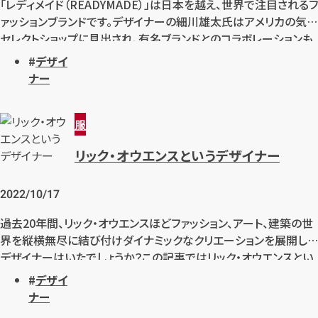
「レディメイド（READYMADE）」は日本を越え、世界で注目されるフ
1
最短
分！
今すぐ査定金額をお伝えいた
ァッションブランドです。デザイナーの細川雄太氏はアメリカの気鋭
します
セレクトショップに見出され、有名ブランドとのコラボレーションも
多く実現するなど、世界から熱い視線で注目されています。また、フ
デザイ
まずは
お電話
で
無料査定
ァッションにとどまらず、アートにおける表現にも進出し、ますます
ナー
目が離せない存在となっています。
【総合受付】24時間・年中無休(年末年
服
始除く)
リック・オウエンスというデザイナー
メールで無料相談する
2022/10/17
過去20年間、リック・オウエンスほどファッション、アート、建築の世
界を縦横無尽に結び付けダイナミックなクリエーションを展開した
デザイナーはいたでしょうか？この記事ではリック・オウエンスとい
うデザイナーの始まりと特異な進化を振り返っていきます。
デザイ
ナー