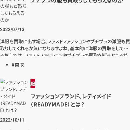
2022/07/13
洋服を買取に出す場合、ファストファッションやプチプラの洋服も買
取りしてくれるか気になりますよね。基本的に洋服の買取をしてい
るお店では、ファストファッションやプチプラの買取を断るところが
多くなっているので、以前買取していたお店でも買取しなくなって
買取
いるのが現状です。ファストファッションやプチプラの洋服は手ごろ
な価格で新しいものが購入できるため、たくさん購入しているとい
う方も多いのではないでしょうか。捨てるのがもったいなかったり、
服
少しでもお金にしたいという方もいらっしゃると思います。今回は
カンタン
無料
ファッションブランド、レディメイド
洋服の買取店でファストファッションやプチプラの服がなぜ売りづ
（READYMADE）とは？
らいのか、また、もし売れる場合にはどのような売却方法がおすす
めなのかをご紹介致します！
2022/10/11