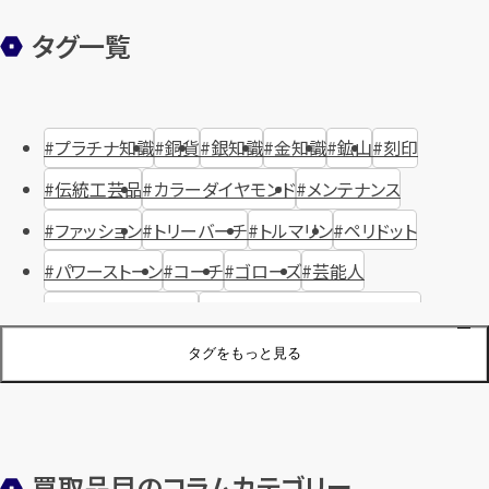
タグ一覧
プラチナ知識
銅貨
銀知識
金知識
鉱山
刻印
伝統工芸品
カラーダイヤモンド
メンテナンス
ファッション
トリーバーチ
トルマリン
ペリドット
パワーストーン
コーチ
ゴローズ
芸能人
ハリー・ウィンストン
ヴァシュロン・コンスタンタン
ジュエリーブランド
オーデマピゲ
セイコー
宝石
歴史
タグをもっと見る
金メッキ
銀貨
品位
サンゴ
砂金
デザイナー
ヴァンクリーフ＆アーペル
切手
パテックフィリップ
装飾品
オメガ
シュプリーム
ウブロ
サンローラン・パリ
買取品目のコラムカテゴリー