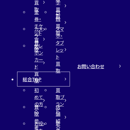
買
手
取
買
金
古
取
券・
銭
チケ
買
カメ
スマ
ット
取
ラ
ホ・
買
買
タブ
テレ
取
取
レッ
ホン
ト
カー
買
お問い合わせ
ド
取
買
総合TOP
取
初
買
めて
取ブ
の方
ラン
買
店
へ
ド
取
舗
参
紹
お役
新
考
介