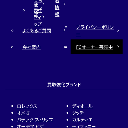
立ち
着
価
コラ
情
サイ
格
ム
報
トマ
ップ
プライバシーポリシ
よくあるご質問
ー
会社案内
FCオーナー募集中
買取強化ブランド
ロレックス
ディオール
オメガ
グッチ
パテック フィリップ
カルティエ
オーデマ ピゲ
ティファニー