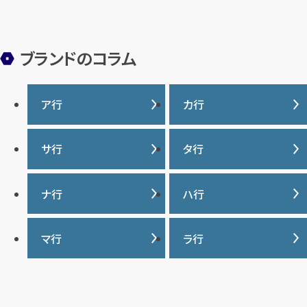
ブランドのコラム
ア行
カ行
IWC
カナダグース
サ行
タ行
ヴァシュロンコンスタンタ
カルティエ
ン
サマンサタバサ
タグ・ホイヤー
ナ行
ハ行
グッチ
ウブロ
ジーショック
ディオール
クロムハーツ
ナイキ
バーバリー
マ行
ラ行
エルメス
ジャガー・ルクルト
ティファニー
ケイト・スペード
バカラ
オーデマ ピゲ
シャネル
トリーバーチ
コーチ
マーク・ジェイコブス
ラルフローレン
パテック フィリップ
オメガ
シュプリーム