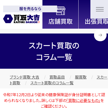
服を売るなら
全国2000店舗以上展開中！
信頼と実績の買取専門店「買取大
吉」
スカート買取の
コラム一覧
ブランド買取 大吉
買取品目
服買取
スカー
ト買取
スカート買取のコラム一覧
令和7年12月2日より従来の健康保険証が身分証明書として認
められなくなりました。詳しくは下部の
「買取に必要なもの」
を
ご確認ください。