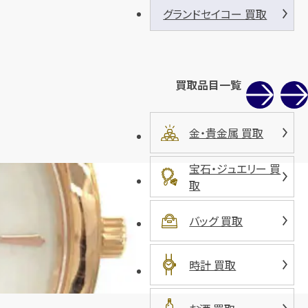
グランドセイコー 買取
買取品目一覧
金・貴金属 買取
宝石・ジュエリー 買
取
バッグ 買取
時計 買取