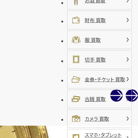
お酒 買取
財布 買取
服 買取
切手 買取
金券・チケット 買取
古銭 買取
カメラ 買取
スマホ・タブレット