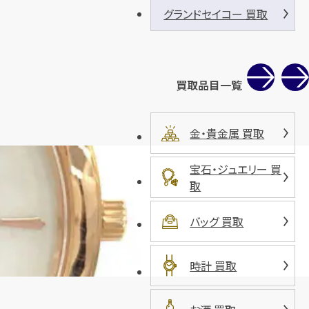
グランドセイコー 買取
買取品目一覧
金・貴金属 買取
宝石・ジュエリー 買
取
バッグ 買取
時計 買取