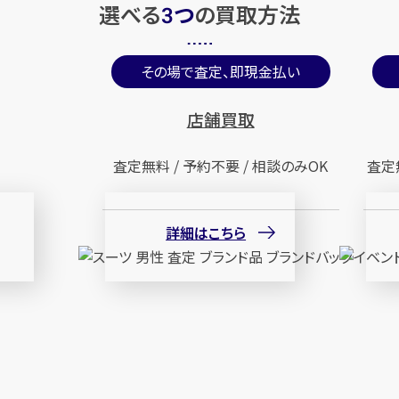
選べる
つ
の
買取方法
3
その場で査定、即現金払い
店舗買取
査定無料 / 予約不要 / 相談のみOK
査定
詳細はこちら