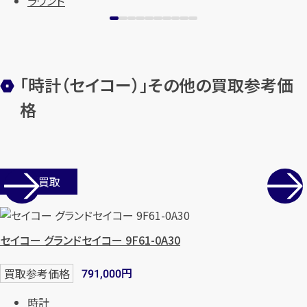
ラウンド
「時計（セイコー）」その他の買取参考価
格
カンタン
無料
店舗買取
セイコー グランドセイコー 9F61-0A30
1
最短
分！
今すぐ査定金額をお伝えいた
円
買取参考価格
791,000
します
時計