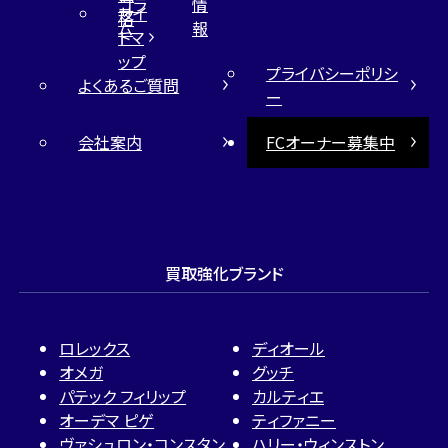
コラ
情
サイ
格
ム
報
トマ
ップ
プライバシーポリシ
よくあるご質問
ー
会社案内
FCオーナー募集中
買取強化ブランド
ロレックス
ディオール
オメガ
グッチ
パテック フィリップ
カルティエ
オーデマ ピゲ
ティファニー
ヴァシュロン・コンスタン
ハリー・ウィンストン