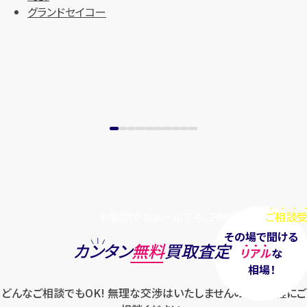
グランドセイコー
まずは
お電話
で
無料査定
【総合受付】24時間・年中無休(年末年
始除く)
メールで無料相談する
お電話でもメールでも、24時間毎日
ご相談受
その場で聞ける
カンタン
無料
買取査定
リアル
な
相場！
どんなご相談でもOK! 無理な交渉はいたしませんのでお気軽にご