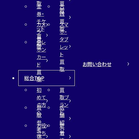
取
買
金
古
取
券・
銭
チケ
買
カメ
スマ
ット
取
ラ
ホ・
買
買
タブ
テレ
取
取
レッ
ホン
ト
カー
買
お問い合わせ
ド
取
買
総合TOP
取
初
買
めて
取ブ
の方
ラン
買
店
へ
ド
取
舗
参
紹
お役
新
考
介
立ち
着
価