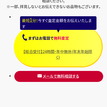
相談ください。
※一部、拝見しないとお伝えできないお品物もございます。
1
最短
分！
今すぐ査定金額をお伝えいたしま
す
まずは
お電話
で
無料査定
【総合受付】24時間・年中無休(年末年始除
く)
メールで無料相談する