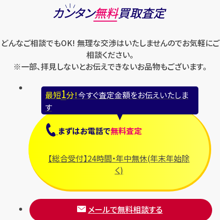
カンタン
無料
買取査定
どんなご相談でもOK! 無理な交渉はいたしませんのでお気軽にご
相談ください。
※一部、拝見しないとお伝えできないお品物もございます。
1
最短
分！
今すぐ査定金額をお伝えいたしま
す
まずは
お電話
で
無料査定
【総合受付】24時間・年中無休(年末年始除
く)
メールで無料相談する