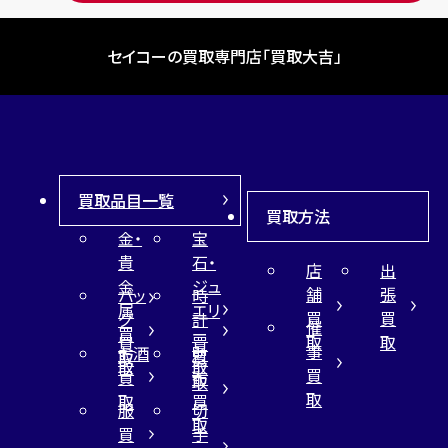
セイコーの買取専門店「買取大吉」
買取品目一覧
買取方法
金・
宝
貴
石・
店
出
金
ジュ
舗
張
バッ
時
属
エリ
買
買
グ
計
催
買
ー
取
取
買
買
事
お酒
財
取
買
取
取
買
買
布
取
取
取
買
服
切
取
買
手