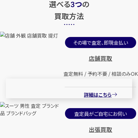
選べる
つ
の
3
買取方法
その場で査定、即現金払い
店舗買取
査定無料 / 予約不要 / 相談のみOK
詳細はこちら
査定員がご自宅にお伺い
出張買取