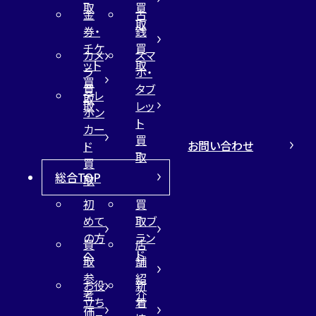
取
買
金
古
取
券・
銭
チケ
買
カメ
スマ
ット
取
ラ
ホ・
買
買
タブ
テレ
取
取
レッ
ホン
ト
カー
買
お問い合わせ
ド
取
買
総合TOP
取
初
買
めて
取ブ
の方
ラン
買
店
へ
ド
取
舗
参
紹
お役
新
考
介
立ち
着
価