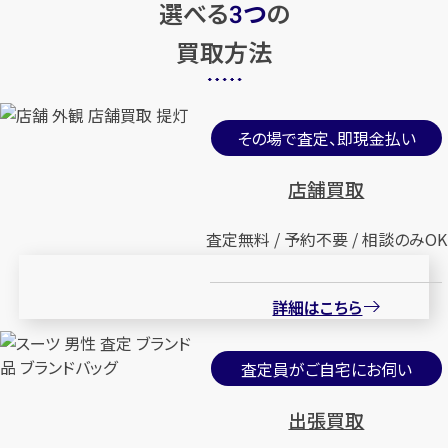
選べる
つ
の
3
買取方法
その場で査定、即現金払い
店舗買取
査定無料 / 予約不要 / 相談のみOK
詳細はこちら
査定員がご自宅にお伺い
出張買取