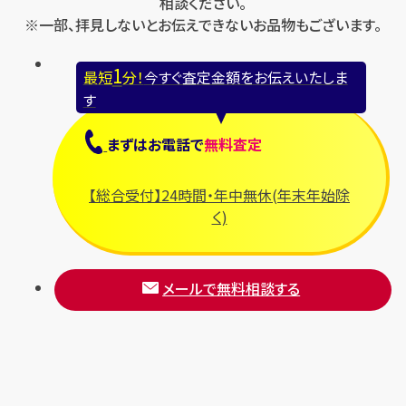
相談ください。
※一部、拝見しないとお伝えできないお品物もございます。
1
最短
分！
今すぐ査定金額をお伝えいたしま
す
まずは
お電話
で
無料査定
【総合受付】24時間・年中無休(年末年始除
く)
メールで無料相談する