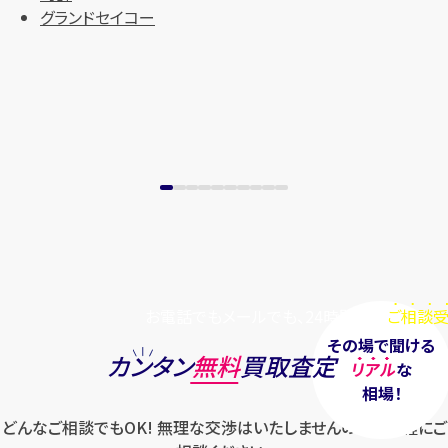
グランドセイコー
まずは
お電話
で
無料査定
【総合受付】24時間・年中無休(年末年
始除く)
メールで無料相談する
お電話でもメールでも、24時間毎日
ご相談受
その場で聞ける
カンタン
無料
買取査定
リアル
な
相場！
どんなご相談でもOK! 無理な交渉はいたしませんのでお気軽にご