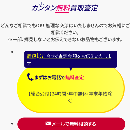
カンタン
無料
買取査定
どんなご相談でもOK! 無理な交渉はいたしませんのでお気軽にご
相談ください。
※一部、拝見しないとお伝えできないお品物もございます。
1
最短
分！
今すぐ査定金額をお伝えいたしま
す
まずは
お電話
で
無料査定
【総合受付】24時間・年中無休(年末年始除
く)
メールで無料相談する