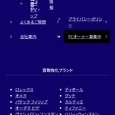
コラ
情
サイ
格
ム
報
トマ
ップ
プライバシーポリシ
よくあるご質問
ー
会社案内
FCオーナー募集中
買取強化ブランド
ロレックス
ディオール
オメガ
グッチ
パテック フィリップ
カルティエ
オーデマ ピゲ
ティファニー
ヴァシュロン・コンスタン
ハリー・ウィンストン