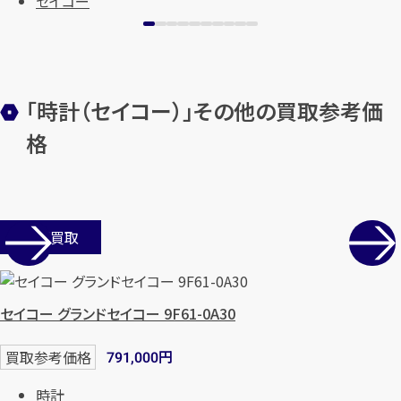
セイコー
「時計（セイコー）」その他の買取参考価
格
カンタン
無料
店舗買取
セイコー グランドセイコー 9F61-0A30
1
最短
分！
今すぐ査定金額をお伝えいた
円
買取参考価格
791,000
します
時計