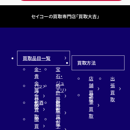
セイコーの買取専門店「買取大吉」
買取品目一覧
買取方法
金・
宝
貴
石・
店
出
金
ジュ
舗
張
バッ
時
属
エリ
買
買
グ
計
催
買
ー
取
取
買
買
事
お酒
財
取
買
取
取
買
買
布
取
取
取
買
服
切
取
買
手