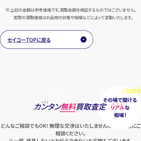
上記の金額は参考価格です。買取金額を保証するものではございません。
実際の買取価格はお品物の状態や相場などによって変動いたします。
セイコーTOPに戻る
お電話でもメールでも、24時間毎日
ご相談受
その場で聞ける
カンタン
無料
買取査定
リアル
な
相場！
どんなご相談でもOK! 無理な交渉はいたしませんのでお気軽にご
相談ください。
※一部、拝見しないとお伝えできないお品物もございます。