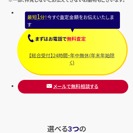
1
最短
分！
今すぐ査定金額をお伝えいたしま
す
まずは
お電話
で
無料査定
【総合受付】24時間・年中無休(年末年始除
く)
メールで無料相談する
選べる
つ
の
3