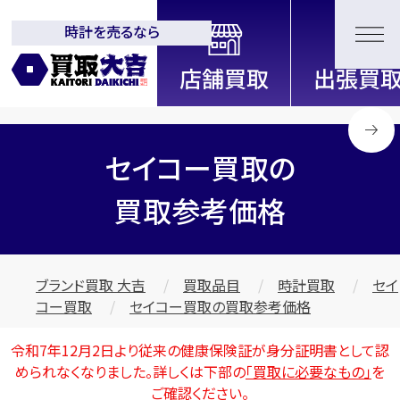
時計を売るなら
全国2200店舗以上展開中！
信頼と実績の買取専門店「買取大
吉」
セイコー買取の
買取参考価格
ブランド買取 大吉
買取品目
時計買取
セイ
コー買取
セイコー買取の買取参考価格
令和7年12月2日より従来の健康保険証が身分証明書として認
められなくなりました。詳しくは下部の
「買取に必要なもの」
を
ご確認ください。