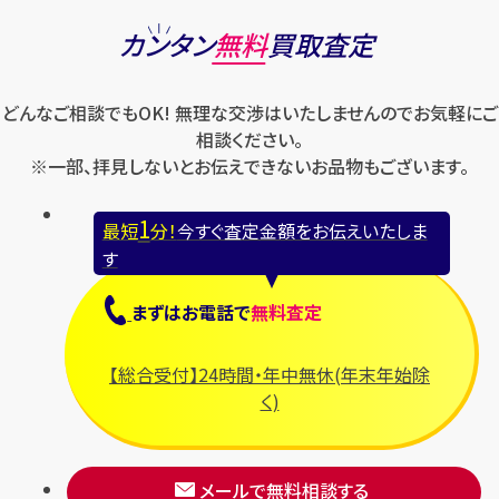
カンタン
無料
買取査定
どんなご相談でもOK! 無理な交渉はいたしませんのでお気軽にご
相談ください。
※一部、拝見しないとお伝えできないお品物もございます。
1
最短
分！
今すぐ査定金額をお伝えいたしま
す
まずは
お電話
で
無料査定
【総合受付】24時間・年中無休(年末年始除
く)
メールで無料相談する