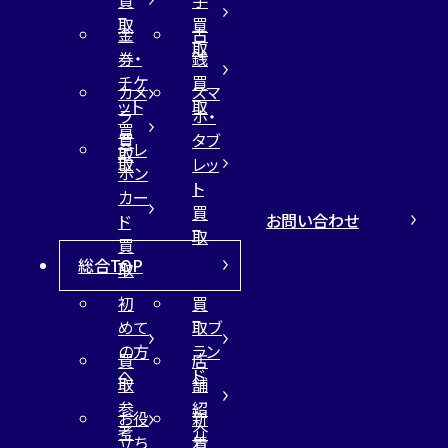
買
手
取
買
金
古
取
券・
銭
チケ
買
カメ
スマ
ット
取
ラ
ホ・
買
買
タブ
テレ
取
取
レッ
ホン
ト
カー
買
お問い合わせ
ド
取
買
総合TOP
取
初
買
めて
取ブ
の方
ラン
買
店
へ
ド
取
舗
参
紹
お役
新
考
介
立ち
着