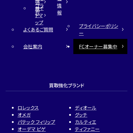
価
コラ
情
サイ
格
ム
報
トマ
ップ
プライバシーポリシ
よくあるご質問
ー
会社案内
FCオーナー募集中
買取強化ブランド
ロレックス
ディオール
オメガ
グッチ
パテック フィリップ
カルティエ
オーデマ ピゲ
ティファニー