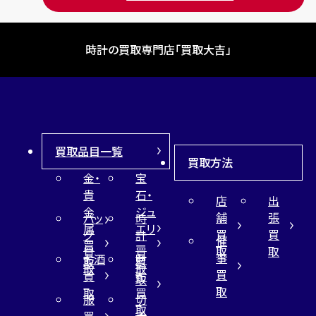
時計の買取専門店「買取大吉」
買取品目一覧
買取方法
金・
宝
貴
石・
店
出
金
ジュ
舗
張
バッ
時
属
エリ
買
買
グ
計
催
買
ー
取
取
買
買
事
お酒
財
取
買
取
取
買
買
布
取
取
取
買
服
切
取