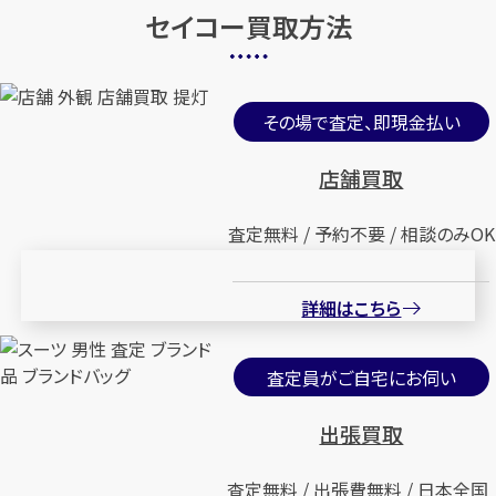
セイコー買取方法
カンタン
無料
その場で査定、即現金払い
店舗買取
査定無料 / 予約不要 / 相談のみOK
1
最短
分！
今すぐ査定金額をお伝えいた
します
詳細はこちら
まずは
お電話
で
無料査定
査定員がご自宅にお伺い
【総合受付】24時間・年中無休(年末年
始除く)
出張買取
査定無料 / 出張費無料 / 日本全国