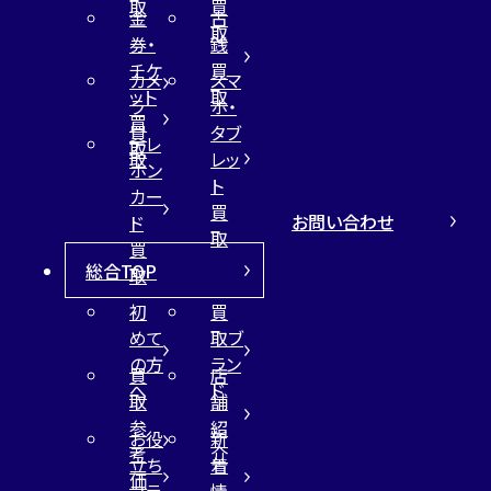
取
買
金
古
取
券・
銭
チケ
買
カメ
スマ
ット
取
ラ
ホ・
買
買
タブ
テレ
取
取
レッ
ホン
ト
カー
買
お問い合わせ
ド
取
買
総合TOP
取
初
買
めて
取ブ
の方
ラン
買
店
へ
ド
取
舗
参
紹
お役
新
考
介
立ち
着
価
コラ
情