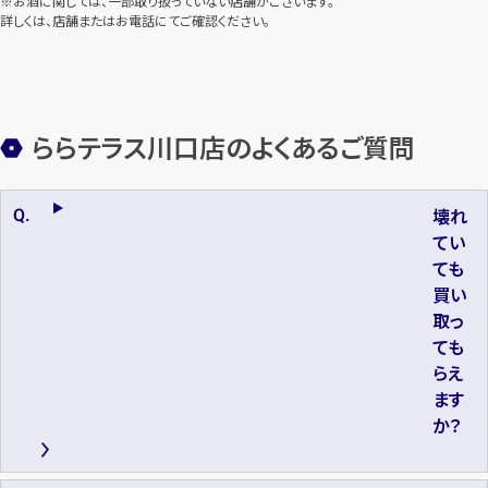
※お酒に関しては、一部取り扱っていない店舗がございます。
詳しくは、店舗またはお電話にてご確認ください。
店舗買取
店舗買取
ららテラス川口店のよくあるご質問
ルイ・ヴィトン モノグラム アルマ
壊れ
ルイ・ヴィトン ダミエ ヴァリゼッ
BB フォルナセッティコラボ
てい
トBB N40233
M59265
ても
買い
円
買取参考価格
163,500
取っ
円
買取参考価格
240,500
ても
バッグ
ハンドバッグ
らえ
バッグ
ハンドバッグ
ます
か？