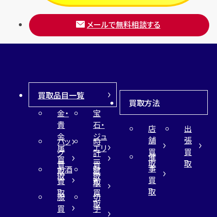
メールで無料相談する
買取品目一覧
買取方法
金・
宝
貴
石・
店
出
金
ジュ
舗
張
バッ
時
属
エリ
買
買
グ
計
催
買
ー
取
取
買
買
事
お酒
財
取
買
取
取
買
買
布
取
取
取
買
服
切
取
買
手