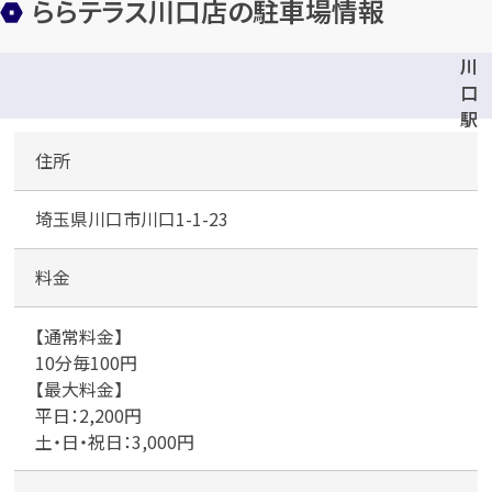
ららテラス川口店の駐車場情報
川
口
駅
東
住所
口
地
埼玉県川口市川口1-1-23
下
公
共
料金
駐
車
【通常料金】
場
10分毎100円
【最大料金】
平日：2,200円
土・日・祝日：3,000円