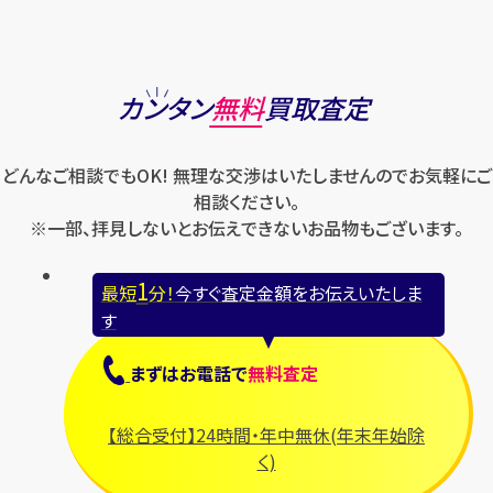
カンタン
無料
買取査定
どんなご相談でもOK! 無理な交渉はいたしませんのでお気軽にご
相談ください。
※一部、拝見しないとお伝えできないお品物もございます。
1
最短
分！
今すぐ査定金額をお伝えいたしま
す
まずは
お電話
で
無料査定
【総合受付】24時間・年中無休(年末年始除
く)