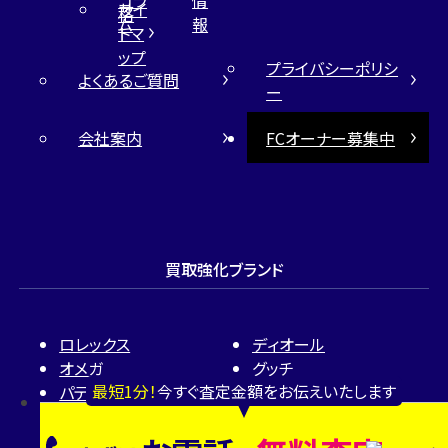
サイ
格
ム
報
トマ
ップ
プライバシーポリシ
よくあるご質問
ー
会社案内
FCオーナー募集中
買取強化ブランド
ロレックス
ディオール
オメガ
グッチ
最短1分！
今すぐ査定金額をお伝えいたします
パテック フィリップ
カルティエ
オーデマ ピゲ
ティファニー
ヴァシュロン・コンスタン
ハリー・ウィンストン