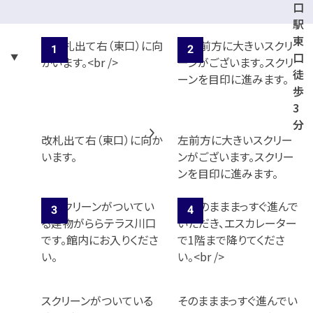
口
5
駅
東
口
徒
歩
3
分
改札出て右（東口）に向か
左前方に大きいスクリー
います。
ンがございます。スクリー
ンを目印に進みます。
スクリーンがついている
そのまままっすぐ進んでい