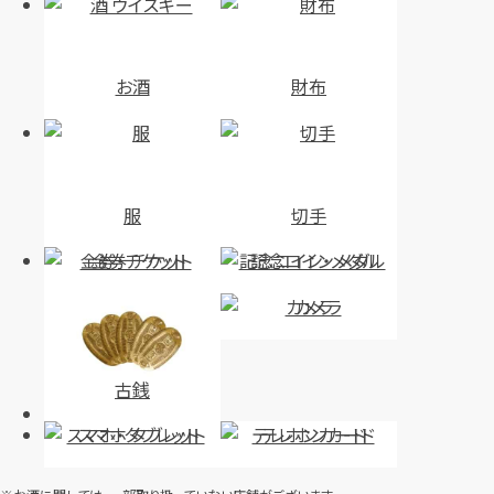
円
円
買取参考価格
買取参考価格
423,500
162,000
バッグ
ショルダーバッグ
バッグ
ショルダーバッグ
お酒
財布
店舗買取
店舗買取
服
切手
金券・チケット
記念コイン・メダル
カメラ
シャネル マトラッセ チェーンシ
ルイ・ヴィトン モノグラム キーポ
ョルダーバッグ
ル50 バンドリエール M41416
古銭
円
円
買取参考価格
買取参考価格
164,000
110,000
スマホ・タブレット
テレホンカード
バッグ
ショルダーバッグ
バッグ
ボストンバッグ