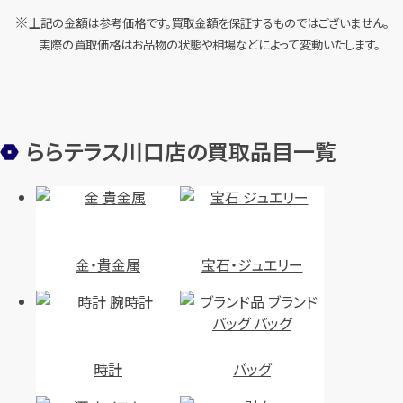
上記の金額は参考価格です。買取金額を保証するものではございません。
ルイ・ヴィトン ダミエアズール ネ
ルイ・ヴィトン マヒナ ブロッサム
実際の買取価格はお品物の状態や相場などによって変動いたします。
ヴァーフルMM N51107
PM M23393
円
円
買取参考価格
買取参考価格
124,000
186,000
バッグ
ショルダーバッグ
バッグ
ショルダーバッグ
ららテラス川口店の買取品目一覧
店舗買取
店舗買取
金・貴金属
宝石・ジュエリー
シャネル マトラッセ WフラップW
シャネル マトラッセ ココマーク
時計
バッグ
チェーンショルダーバッグ
ワンショルダーバッグ