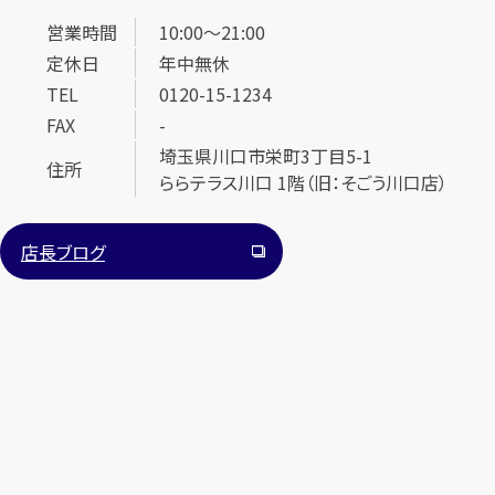
営業時間
10:00～21:00
定休日
年中無休
TEL
0120-15-1234
FAX
-
埼玉県川口市栄町3丁目5-1
住所
ららテラス川口 1階（旧：そごう川口店）
カンタン
無料
店長ブログ
1
最短
分！
今すぐ査定金額をお伝えいたします
まずは
お電話
で
無料査定
【総合受付】24時間・年中無休(年末年始除く)