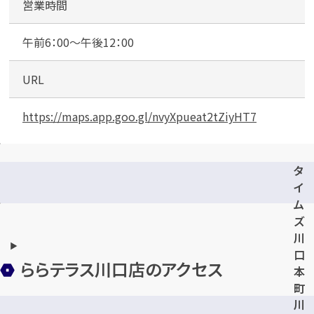
営業時間
午前6：00～午後12：00
URL
https://maps.app.goo.gl/nvyXpueat2tZiyHT7
タ
イ
ム
ズ
川
口
ららテラス川口店のアクセス
本
町
川
第