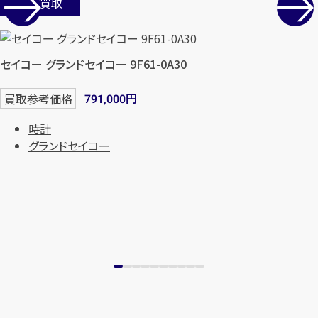
店舗買取
セイコー グランドセイコー 9F61-0A30
円
買取参考価格
791,000
時計
グランドセイコー
カンタン
無料
1
最短
分！
今すぐ査定金額をお伝えいた
します