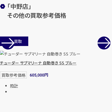
「中野店」
まずは
お電話
で
無料査定
その他の買取参考価格
【総合受付】24時間・年中無休(年末年
始除く)
店舗買取
メールで無料相談する
チューダー サブマリーナ 自動巻き SS ブルー
円
買取参考価格
605,000
時計