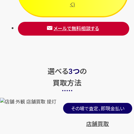
く)
メールで無料相談する
選べる
つ
の
3
買取方法
その場で査定、即現金払い
店舗買取