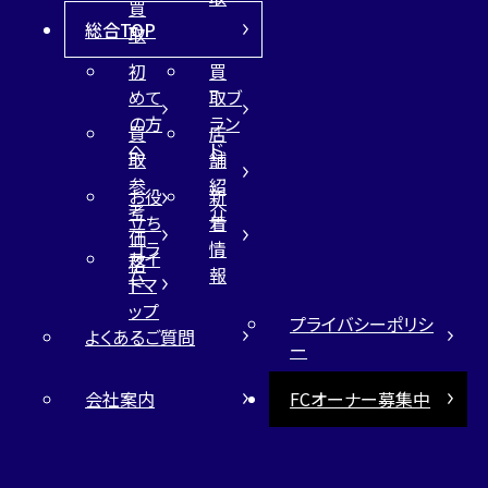
買
総合TOP
取
初
買
めて
取ブ
の方
ラン
買
店
へ
ド
取
舗
参
紹
お役
新
考
介
立ち
着
価
コラ
情
サイ
格
ム
報
トマ
ップ
プライバシーポリシ
よくあるご質問
ー
会社案内
FCオーナー募集中