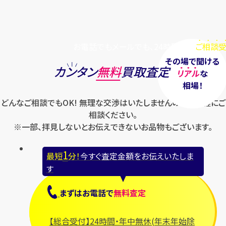
お電話でもメールでも、24時間毎日
ご相談受
その場で聞ける
カンタン
無料
買取査定
リアル
な
相場！
どんなご相談でもOK! 無理な交渉はいたしませんのでお気軽にご
相談ください。
※一部、拝見しないとお伝えできないお品物もございます。
1
最短
分！
今すぐ査定金額をお伝えいたしま
す
まずは
お電話
で
無料査定
【総合受付】24時間・年中無休(年末年始除