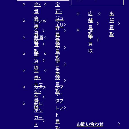
金・
宝
貴
石・
店
出
金
ジュ
舗
張
バッ
時
属
エリ
買
買
グ
計
催
買
ー
取
取
買
買
事
お酒
財
取
買
取
取
買
買
布
取
取
取
買
服
切
取
買
手
取
買
金
古
取
券・
銭
チケ
買
カメ
スマ
ット
取
ラ
ホ・
買
買
タブ
テレ
取
取
レッ
ホン
ト
カー
買
お問い合わせ
ド
取