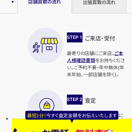
店舗買取の流れ
出張買取の流れ
円
円
買取参考価格
買取参考価格
982,800
798,600
宝石・ジュエリー
宝石・ジュエリー
ダイヤモンドリング（指
ダイヤモンドリング（指
輪）
輪）
STEP
1
ご来店・受付
最寄りの店舗にご来店。
ご本
人様確認書類
をお持ちくださ
店舗買取
店舗買取
い。ご予約不要・年中無休(年
末年始、一部店舗を除く)。
STEP
2
査定
Pt850×ダイヤモンドリング
Pt900×ダイヤモンドリング
D2.01ct
D3.055ct MD1.32ct
経験豊富な査定員が丁寧に
最短1分！
今すぐ査定金額をお伝えいたします
査定いたします。不安なこと
円
円
買取参考価格
買取参考価格
501,600
701,200
などございましたら、じっくり