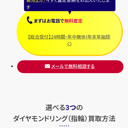
す
Pt900×アレキサンドライト×
Pt850×ダイヤモンドリング
まずは
お電話
で
無料査定
ダイヤモンドリング A0.94ct
D2.17ct
MD1.06ct MD0.42ct
【総合受付】24時間・年中無休(年末年始除
円
買取参考価格
502,700
く)
円
買取参考価格
687,500
宝石・ジュエリー
宝石・ジュエリー
ダイヤモンドリング（指
ダイヤモンドリング（指
メールで無料相談する
輪）
輪）
店舗買取
店舗買取
選べる
つ
の
3
ダイヤモンドリング（指輪）買取方法