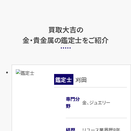
買取大吉の
Pt900×ダイヤモンドリング
Pt900×ダイヤモンドリング
金・貴金属の鑑定士をご紹介
D2.033ct
D2.007ct
円
円
買取参考価格
買取参考価格
1,598,300
682,000
宝石・ジュエリー
宝石・ジュエリー
ダイヤモンドリング（指
ダイヤモンドリング（指
鑑定士
刈田
輪）
輪）
専門分
金、ジュエリー
野
店舗買取
店舗買取
経歴
リユース業界歴8年