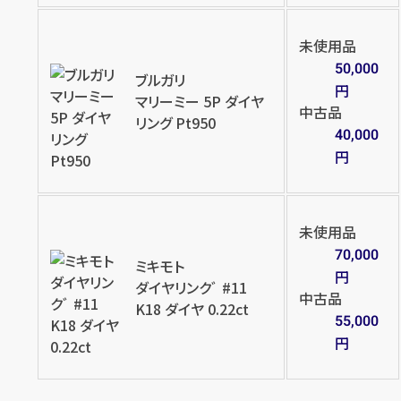
店舗買取
店舗買取
未使用品
50,000
ブルガリ
円
マリーミー 5P ダイヤ
中古品
リング Pt950
40,000
Pt900×ダイヤモンドリング
Pt900×ダイヤモンドリング
円
D2.020ct MD0.68ct
D2.013ct MD2.02ct
円
円
買取参考価格
買取参考価格
625,900
572,000
未使用品
宝石・ジュエリー
宝石・ジュエリー
70,000
ミキモト
ダイヤモンドリング（指
ダイヤモンドリング（指
円
ダイヤリンクﾞ #11
輪）
輪）
中古品
K18 ダイヤ 0.22ct
55,000
円
店舗買取
店舗買取