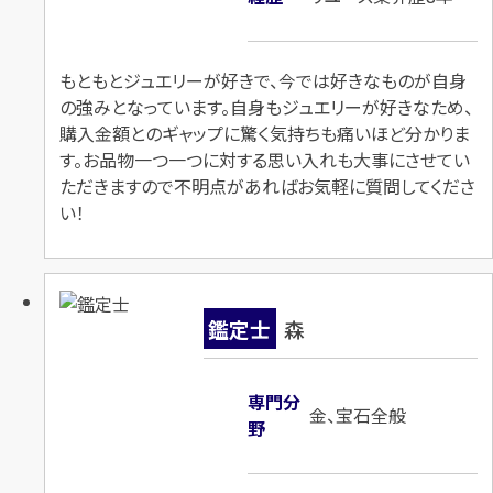
K18×ダイヤモンドリング
Pt900×ダイヤモンドリング
もともとジュエリーが好きで、今では好きなものが自身
D3.289ct
D3.235ct MD2.58ct
の強みとなっています。自身もジュエリーが好きなため、
購入金額とのギャップに驚く気持ちも痛いほど分かりま
円
円
買取参考価格
買取参考価格
1,254,000
1,166,500
す。お品物一つ一つに対する思い入れも大事にさせてい
ただきますので不明点があればお気軽に質問してくださ
宝石・ジュエリー
宝石・ジュエリー
い！
ダイヤモンドリング（指
ダイヤモンドリング（指
輪）
輪）
鑑定士
森
店舗買取
店舗買取
専門分
金、宝石全般
野