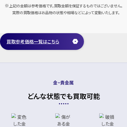
上記の金額は参考価格です。買取金額を保証するものではございません。
実際の買取価格はお品物の状態や相場などによって変動いたします。
Pt900×ダイヤモンドリング
Pt900×ダイヤモンドリング
D1.50ct MD0.60ct
D3.376ct MD1.434ct
買取参考価格一覧はこちら
円
円
買取参考価格
買取参考価格
1,955,200
999,900
宝石・ジュエリー
宝石・ジュエリー
ダイヤモンドリング（指
ダイヤモンドリング（指
輪）
輪）
金・貴金属
どんな状態でも買取可能
店舗買取
店舗買取