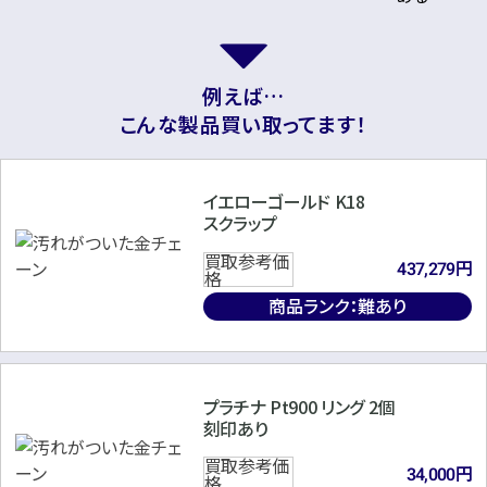
Pt900×ダイヤモンドリング
Pt900×ダイヤモンドリング
D2.137ct
D2.518ct MD1.04ct
円
円
買取参考価格
買取参考価格
891,000
668,800
例えば…
こんな製品買い取ってます！
宝石・ジュエリー
宝石・ジュエリー
ダイヤモンドリング（指
ダイヤモンドリング（指
輪）
輪）
イエローゴールド K18
スクラップ
買取参考価
円
437,279
格
店舗買取
店舗買取
商品ランク：難あり
プラチナ Pt900 リング 2個
刻印あり
Pt900×ダイヤモンドリング
Pt900×K18×ダイヤモンドリ
D3.41ct
ング D0.21ct
買取参考価
円
34,000
格