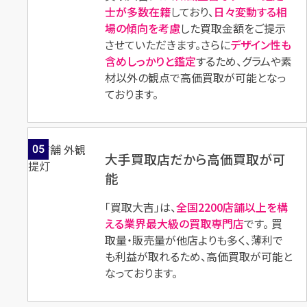
士が多数在籍
しており、
日々変動する相
店舗買取
店舗買取
場の傾向を考慮
した買取金額をご提示
させていただきます。さらに
デザイン性も
含めしっかりと鑑定
するため、グラムや素
材以外の観点で高価買取が可能となっ
ております。
Pt900×ルビー×ダイヤモンド
Pt900×ダイヤモンドリング
リング D5.109ct R2.169ct
D5.010ct MD0.450ct
05
大手買取店だから高価買取が可
円
円
買取参考価格
買取参考価格
4,401,100
2,511,300
能
宝石・ジュエリー
宝石・ジュエリー
「買取大吉」は、
全国2200店舗以上を構
ダイヤモンドリング（指
ダイヤモンドリング（指
える業界最大級の買取専門店
です。 買
輪）
輪）
取量・販売量が他店よりも多く、薄利で
も利益が取れるため、高価買取が可能と
なっております。
店舗買取
店舗買取