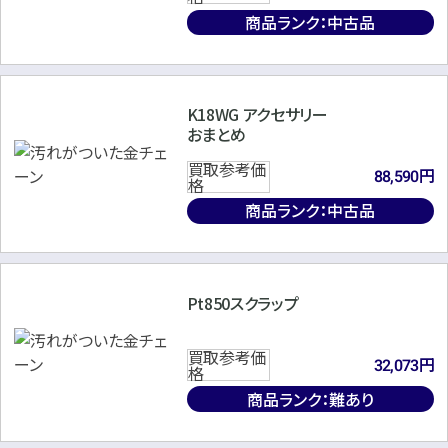
商品ランク：中古品
円
円
買取参考価格
買取参考価格
634,700
538,400
宝石・ジュエリー
宝石・ジュエリー
ダイヤモンドリング（指
ダイヤモンドリング（指
K18WG アクセサリー
輪）
輪）
おまとめ
買取参考価
円
88,590
格
商品ランク：中古品
店舗買取
店舗買取
Pt850スクラップ
Pt900×アレキサンドライト×
買取参考価
750×ダイヤモンドリング
円
32,073
ダイヤモンドリング A1.22ct
格
MD0.65ct
商品ランク：難あり
円
買取参考価格
529,100
円
買取参考価格
1,324,400