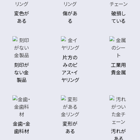
変色が
傷があ
破損し
Pt900×ダイヤモンドリング
K18×K18WG×ダイヤモンドリ
ある
る
ている
D2.009ct
ング D1.030ct
円
円
買取参考価格
買取参考価格
954,200
893,700
宝石・ジュエリー
宝石・ジュエリー
片方の
ダイヤモンドリング（指
ダイヤモンドリング（指
刻印が
みのピ
工業用
輪）
輪）
ない金
アス・イ
貴金属
製品
ヤリング
店舗買取
店舗買取
金歯・金
変形が
歯科材
ある
汚れが
ある