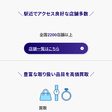
D3.043ct
D3.146ct
円
円
＼ 駅近でアクセス良好な店舗多数 ／
買取参考価格
買取参考価格
1,450,300
1,323,300
宝石・ジュエリー
宝石・ジュエリー
ダイヤモンドリング（指
ダイヤモンドリング（指
全国
店舗
以上
2200
輪）
輪）
店舗一覧はこちら
店舗買取
店舗買取
＼ 豊富な取り扱い品目を高価買取 ／
Pt900×ダイヤモンドリング
Pt900×ダイヤモンドリング
D1.516ct MD0.26ct
D3.148ct MD3.304ct
買取
円
円