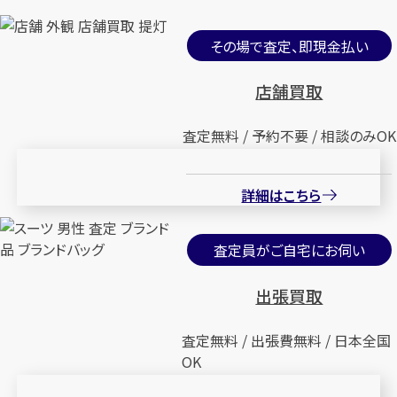
Pt900,Au68.66%×ダイヤモン
Pt900×ダイヤモンドリング
その場で査定、即現金払い
ドリング D2.025ct MD1.036ct
D4.051ct MD0.34ct
MD1.00ct
店舗買取
円
買取参考価格
2,274,200
円
買取参考価格
555,500
査定無料 / 予約不要 / 相談のみOK
宝石・ジュエリー
宝石・ジュエリー
ダイヤモンドリング（指
ダイヤモンドリング（指
詳細はこちら
輪）
輪）
査定員がご自宅にお伺い
店舗買取
店舗買取
出張買取
査定無料 / 出張費無料 / 日本全国
OK