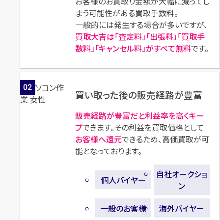
お客様のお買取り金額が大幅に減ってし
輪）
輪）
まう可能性がある買取手数料。
一般的には発生する場合が多いですが、
買取大吉は「査定料」「出張料」「買取手
数料」「キャンセル料」がすべて無料
です。
店舗買取
店舗買取
02
買い取った後の販売経路が豊富
販売経路が豊富だと利益率を高くキー
Pt900×K18×エメラルド×ダ
Pt900×ダイヤモンドリング
プ
できます。その利益を買取価格として
イヤモンドリング D1.175ct
D2.005ct MD1.70ct
お客様へ還元
できるため、高価買取が可
E0.33ct MD1.05ct
能となっております。
円
買取参考価格
570,300
円
買取参考価格
612,700
自社オークショ
個人バイヤー
ン
宝石・ジュエリー
宝石・ジュエリー
ダイヤモンドリング（指
ダイヤモンドリング（指
一般のお客様
海外バイヤー
輪）
輪）