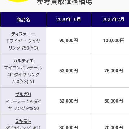
参考買取価格相場
メールで無料相談する
年
月
年
月
商品名
2020
10
2026
2
ティファニー
円
円
Tワイヤー ダイヤ
90,000
130,000
リング 750(YG)
カルティエ
マイヨンパンテール
円
円
53,000
75,000
4P ダイヤ リング
750(YG) 51
ブルガリ
円
円
マリーミー 5P ダイ
32,000
50,000
ヤ リング Pt950
ミキモト
円
円
ダイヤリンクﾞ #11
30,000
70,000