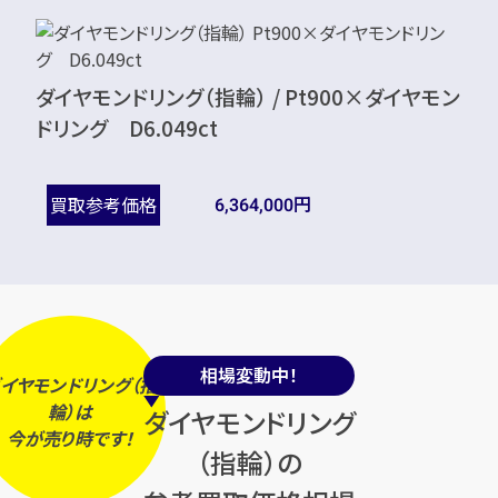
ダイヤモンドリング（指輪） / Pt900×ダイヤモン
カンタン
無料
ドリング D6.049ct
円
買取参考価格
6,364,000
1
最短
分！
今すぐ査定金額をお伝えいた
します
相場変動中！
まずは
お電話
で
無料査定
イヤモンドリング（指
輪）は
ダイヤモンドリング
今
が
売り時
です！
【総合受付】24時間・年中無休(年末年
（指輪）の
始除く)