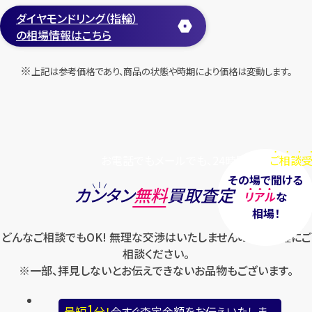
ダイヤモンドリング（指輪）
の相場情報はこちら
上記は参考価格であり、商品の状態や時期により価格は変動します。
Pt900×ダイヤモンドリング
K18×ダイヤモンドリング
MD3.06ct
D0.36ct
円
円
買取参考価格
買取参考価格
559,300
524,100
お電話でもメールでも、24時間毎日
ご相談受
宝石・ジュエリー
宝石・ジュエリー
ダイヤモンドリング（指
ダイヤモンドリング（指
その場で聞ける
カンタン
無料
買取査定
輪）
輪）
リアル
な
相場！
どんなご相談でもOK! 無理な交渉はいたしませんのでお気軽にご
相談ください。
店舗買取
店舗買取
※一部、拝見しないとお伝えできないお品物もございます。
1
最短
分！
今すぐ査定金額をお伝えいたしま