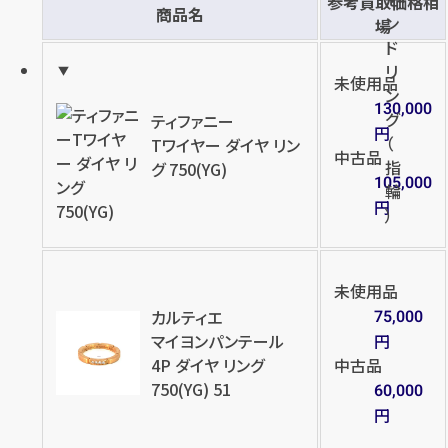
参考買取価格相
商品名
ン
場
ド
リ
店舗買取
店舗買取
未使用品
ン
130,000
グ
ティファニー
円
（
Tワイヤー ダイヤ リン
中古品
指
グ 750(YG)
105,000
輪
円
）
Pt900×ダイヤモンドリング
Pt900×ダイヤモンドリング
D2.077ct
D2.025ct MD2.514ct
円
円
買取参考価格
買取参考価格
791,400
665,500
未使用品
カルティエ
75,000
宝石・ジュエリー
宝石・ジュエリー
マイヨンパンテール
円
ダイヤモンドリング（指
ダイヤモンドリング（指
4P ダイヤ リング
中古品
輪）
輪）
750(YG) 51
60,000
円