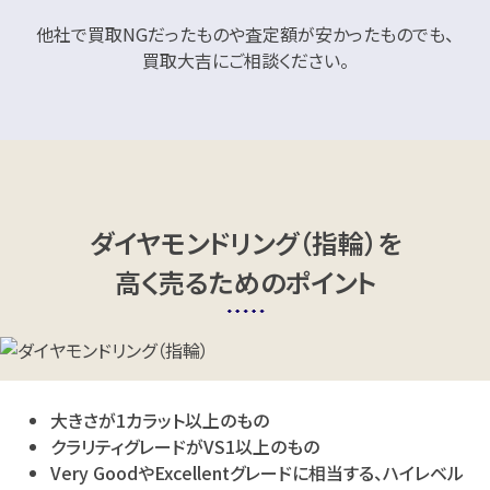
宝石・ジュエリー
他社で買取NGだったものや査定額が安かったものでも、
宝石・ジュエリー
買取大吉にご相談ください。
ダイヤモンドリング（指
ダイヤモンドリング（指
輪）
輪）
店舗買取
店舗買取
ダイヤモンドリング（指輪）を
高く売るためのポイント
Pt900×ダイヤモンドリング
Pt900×ダイヤモンドリング
D2.046ct MD0.76ct
D2.106ct MD0.559ct
大きさが1カラット以上のもの
円
円
買取参考価格
買取参考価格
1,144,000
1,135,200
クラリティグレードがVS1以上のもの
Very GoodやExcellentグレードに相当する、ハイレベル
宝石・ジュエリー
宝石・ジュエリー