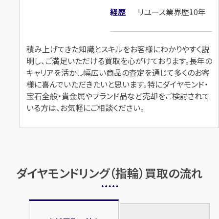
K18×ダイヤモンドリング
Pt900×ダイヤモンドリング
経歴
リユース業界歴10年
D5.035ct MD0.23ct
D2.287ct MD0.39ct
円
円
買取参考価格
買取参考価格
1,144,000
1,111,000
積み上げてきた知識とスキルをお客様にわかりやすく説
明し、ご満足いただける買取を心がけております。長年の
宝石・ジュエリー
宝石・ジュエリー
キャリアを活かし幅広い商品の査定を通じて多くのお客
ダイヤモンドリング（指
ダイヤモンドリング（指
様に喜んでいただきたいと思います。特にダイヤモンド・
輪）
輪）
宝石全般・貴金属やブランド品など売却をご検討されて
いる方は、お気軽にご相談ください。
店舗買取
店舗買取
ダイヤモンドリング（指輪）買取の流れ
Pt900×ダイヤモンドリング
Pt900×ダイヤモンドリング
D3.152ct
D2.005ct