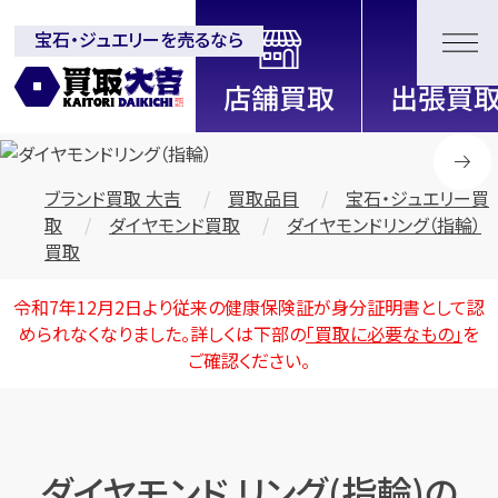
宝石・ジュエリーを売るなら
全国2200店舗以上展開中！
信頼と実績の買取専門店「買取大
吉」
ブランド買取 大吉
買取品目
宝石・ジュエリー買
取
ダイヤモンド買取
ダイヤモンドリング（指輪）
買取
令和7年12月2日より従来の健康保険証が身分証明書として認
められなくなりました。詳しくは下部の
「買取に必要なもの」
を
ご確認ください。
ダイヤモンド リング(指輪)の