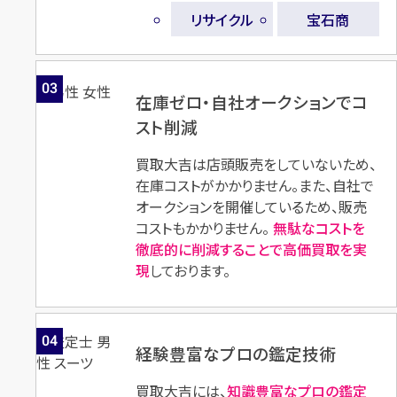
リサイクル
宝石商
店舗買取
店舗買取
03
在庫ゼロ・自社オークションでコ
スト削減
買取大吉は店頭販売をしていないため、
在庫コストがかかりません。また、自社で
Pt900×ダイヤモンドリング
Pt900×ダイヤモンドリング
オークションを開催しているため、販売
D1.20ct
D3.93ct
コストもかかりません。
無駄なコストを
徹底的に削減することで高価買取を実
円
円
買取参考価格
買取参考価格
534,000
520,800
現
しております。
宝石・ジュエリー
宝石・ジュエリー
ダイヤモンドリング（指
ダイヤモンドリング（指
輪）
輪）
04
経験豊富なプロの鑑定技術
買取大吉には、
知識豊富なプロの鑑定