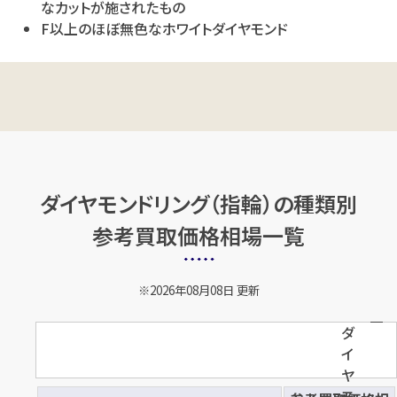
なカットが施されたもの
ダイヤモンドリング（指
ダイヤモンドリング（指
F以上のほぼ無色なホワイトダイヤモンド
輪）
輪）
店舗買取
店舗買取
ダイヤモンドリング（指輪）の種類別
参考買取価格相場一覧
Pt900×ダイヤモンドリング
Pt900×ダイヤモンドリング
D1.028ct
D1.18ct MD1.15ct
※2026年08月08日 更新
円
円
買取参考価格
買取参考価格
734,200
618,200
ダ
宝石・ジュエリー
宝石・ジュエリー
イ
ダイヤモンドリング（指
ダイヤモンドリング（指
ヤ
輪）
輪）
モ