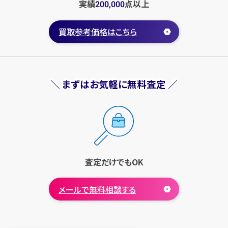
買取参考価格
買取参考価格
1,299,100
1,052,100
実績
点
以上
200,000
宝石・ジュエリー
宝石・ジュエリー
買取参考価格はこちら
ダイヤモンドリング（指
ダイヤモンドリング（指
輪）
輪）
＼ まずはお気軽に無料査定 ／
店舗買取
店舗買取
査定だけでもOK
Pt900×ダイヤモンドリング
Pt900×ダイヤモンドリング
D1.64ct
D2.178ct
メールで無料相談する
円
円
買取参考価格
買取参考価格
767,200
748,500
宝石・ジュエリー
宝石・ジュエリー