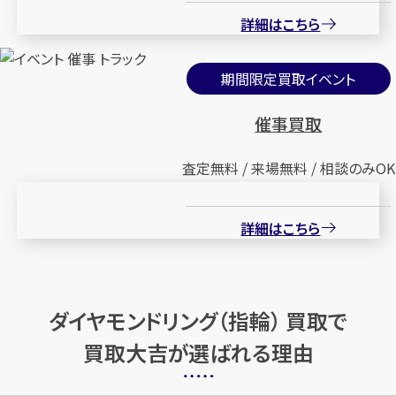
Pt900×アレキサンドライト×
K18×ダイヤモンドリング
詳細はこちら
ダイヤモンドリング AL1.59ct
D3.303ct MD0.04ct
MD1.67ct
期間限定買取イベント
円
買取参考価格
1,522,900
円
買取参考価格
1,875,500
催事買取
宝石・ジュエリー
宝石・ジュエリー
ダイヤモンドリング（指
ダイヤモンドリング（指
査定無料 / 来場無料 / 相談のみOK
輪）
輪）
詳細はこちら
店舗買取
店舗買取
ダイヤモンドリング（指輪） 買取で
買取大吉が選ばれる理由
Pt900×ダイヤモンドリング
Pt900×ダイヤモンドリング