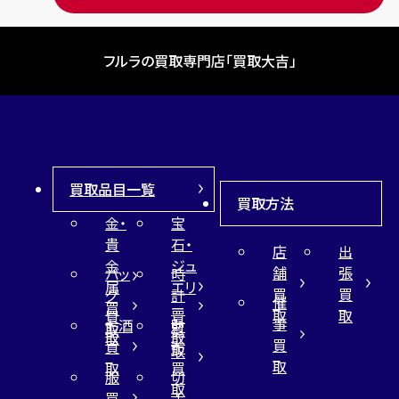
フルラの買取専門店「買取大吉」
買取品目一覧
買取方法
金・
宝
貴
石・
店
出
金
ジュ
舗
張
バッ
時
属
エリ
買
買
グ
計
催
買
ー
取
取
買
買
事
お酒
財
取
買
取
取
買
買
布
取
取
取
買
服
切
取
買
手