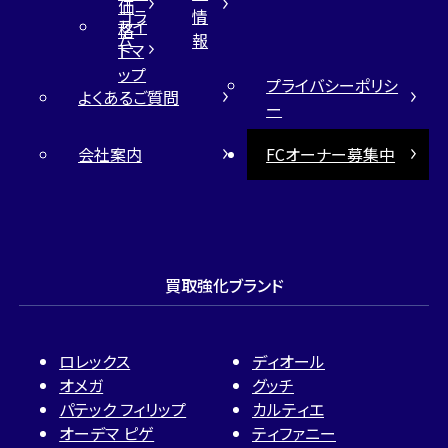
価
コラ
情
サイ
格
ム
報
トマ
ップ
プライバシーポリシ
よくあるご質問
ー
会社案内
FCオーナー募集中
買取強化ブランド
ロレックス
ディオール
オメガ
グッチ
パテック フィリップ
カルティエ
オーデマ ピゲ
ティファニー