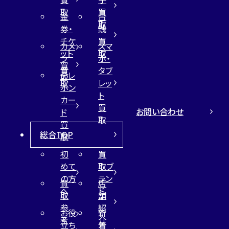
取
買
金
古
取
券・
銭
チケ
買
カメ
スマ
ット
取
ラ
ホ・
買
買
タブ
テレ
取
取
レッ
ホン
ト
カー
買
お問い合わせ
ド
取
買
総合TOP
取
初
買
めて
取ブ
の方
ラン
買
店
へ
ド
取
舗
参
紹
お役
新
考
介
立ち
着