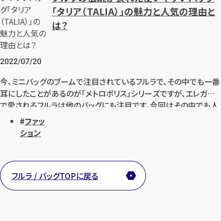
「タリア（TALIA）」の魅力と人気の理由と
カンタン
無料
は？
2022/07/20
今、ミニバッグのブームで注目されているフルラで、その中でも一番
1
最短
分！
今すぐ査定金額をお伝えいた
耳にしたことがあるのが「メトロポリス」シリーズですが、エレガント
します
で愛されるフルラは他のバッグにも注目です。今回はその中でも人
気の「タリア（TALIA）」は高価買取されるのか？ON・OFF問わず
ファッ
まずは
お電話
で
無料査定
様々なシーンで活躍する「タリア（TALIA）」の魅力をご紹介いたし
ション
ます。
【総合受付】24時間・年中無休(年末年
始除く)
フルラ / バッグTOPに戻る
メールで無料相談する