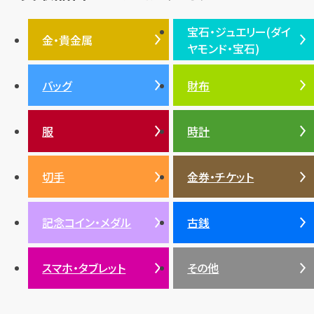
フェンディ
クロムハーツ
高級時計ブランド
ロレックス
宝石・ジュエリー(ダイ
エルメス
ダイヤモンド
ルイ・ヴィトン
豆知識
カルティエ
金・貴金属
ヤモンド・宝石)
投資
金地金
金価格・相場
グッチ
買取
プラダ
金・貴金属TOP
宝石・ジュエリー(ダイヤモ
バッグ
財布
ティファニー
シャネル
金貨
ブルガリ
オパール
ンド・宝石)TOP
プラチナ
ガーネット
セリーヌ
税金
クリスチャンディオール
ダイヤモンド
服
時計
銀・シルバー
エメラルド
カラーゴールド
財布
真珠
サファイア
エメラルド
バッグ
スニーカー
お酒
絵画
アメジスト
バレンシアガ
切手
金券・チケット
ルビー
ルビー
陶磁器・ガラス
ブレゲ
SDGs
サファイア
記念コイン・メダル
古銭
パール
サンゴ
スマホ・タブレット
その他
ヒスイ