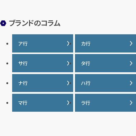
ブランドのコラム
ア行
カ行
IWC
カナダグース
サ行
タ行
ヴァシュロンコンスタンタ
カルティエ
ン
サマンサタバサ
タグ・ホイヤー
ナ行
ハ行
グッチ
ウブロ
ジーショック
ディオール
クロムハーツ
ナイキ
バーバリー
マ行
ラ行
エルメス
ジャガー・ルクルト
ティファニー
ケイト・スペード
バカラ
オーデマ ピゲ
シャネル
トリーバーチ
コーチ
マーク・ジェイコブス
ラルフローレン
パテック フィリップ
オメガ
シュプリーム
モンクレール
ルイ・ヴィトン
パネライ