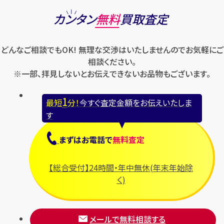
ショパール
ロエベ
カンタン
無料
買取査定
ハリー・ウィンストン
スウォッチ
ロレックス
バレンシアガ
セイコー
どんなご相談でもOK! 無理な交渉はいたしませんのでお気軽にご
ロンジン
フェラガモ
ゼニス
相談ください。
フェンディ
※一部、拝見しないとお伝えできないお品物もございます。
セリーヌ
ブシュロン
1
最短
分！
今すぐ査定金額をお伝えいたしま
ブライトリング
す
プラダ
まずは
お電話
で
無料査定
フランク ミュラー
ブルガリ
【総合受付】24時間・年中無休(年末年始除
フルラ
く)
ブレゲ
メールで無料相談する