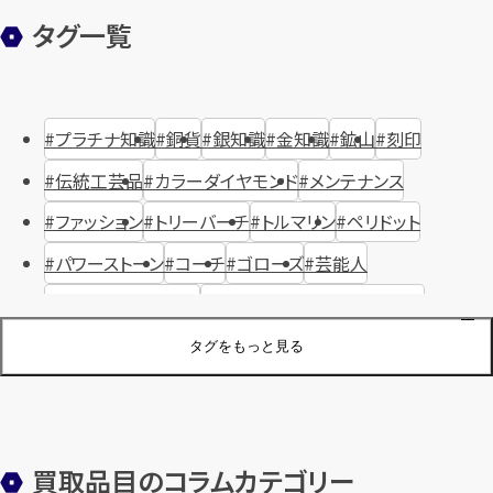
タグ一覧
プラチナ知識
銅貨
銀知識
金知識
鉱山
刻印
伝統工芸品
カラーダイヤモンド
メンテナンス
ファッション
トリーバーチ
トルマリン
ペリドット
パワーストーン
コーチ
ゴローズ
芸能人
ハリー・ウィンストン
ヴァシュロン・コンスタンタン
ジュエリーブランド
オーデマピゲ
セイコー
宝石
歴史
タグをもっと見る
金メッキ
銀貨
品位
サンゴ
砂金
デザイナー
ヴァンクリーフ＆アーペル
切手
パテックフィリップ
装飾品
オメガ
シュプリーム
ウブロ
サンローラン・パリ
買取品目のコラムカテゴリー