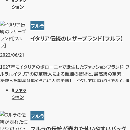
ーズはとても人気がありますね。今回は、フルラのレディースバック
ション
の人気の秘密をご紹介させて頂きます。
フルラ
イタリア伝統のレザーブランド【フルラ】
2022/06/21
1927年にイタリアのボローニャで誕生したファッションブランド「フ
ルラ」。イタリアの皮革職人による熟練の技術と、最高級の革素材
を使った製品は瞬くうちに人気を博し、イタリア国内だけでなく、世
界中から愛されるブランドにまで発展しました。現在約37カ国で約
ファッ
255もの旗艦店を持つ世界規模のブランド、フルラについてお伝え
ション
します。
フルラ
フルラの伝統が表れた使いやすいバッグ