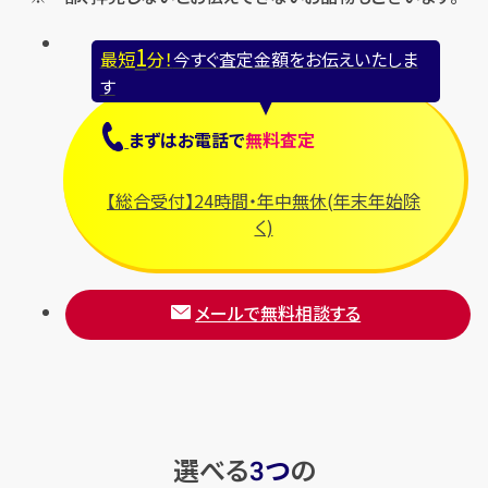
1
最短
分！
今すぐ査定金額をお伝えいたしま
す
まずは
お電話
で
無料査定
【総合受付】24時間・年中無休(年末年始除
く)
メールで無料相談する
選べる
つ
の
3