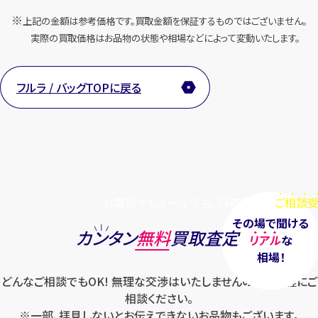
上記の金額は参考価格です。買取金額を保証するものではございません。
実際の買取価格はお品物の状態や相場などによって変動いたします。
フルラ / バッグTOPに戻る
お電話でもメールでも、24時間毎日
ご相談受
その場で聞ける
カンタン
無料
買取査定
リアル
な
相場！
どんなご相談でもOK! 無理な交渉はいたしませんのでお気軽にご
相談ください。
※一部、拝見しないとお伝えできないお品物もございます。