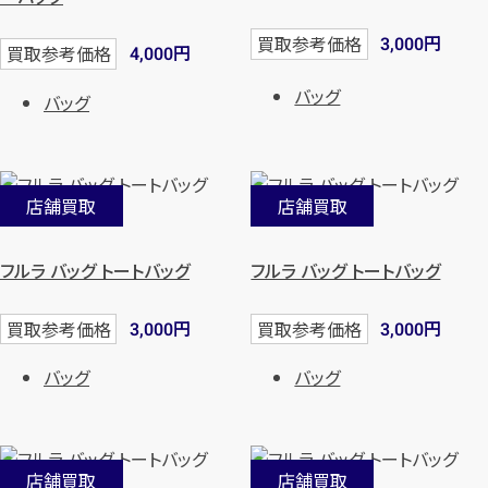
カンタン
無料
円
買取参考価格
3,000
円
買取参考価格
4,000
バッグ
バッグ
1
最短
分！
今すぐ査定金額をお伝えいた
店舗買取
店舗買取
します
フルラ バッグ トートバッグ
フルラ バッグ トートバッグ
まずは
お電話
で
無料査定
円
円
買取参考価格
買取参考価格
3,000
3,000
【総合受付】24時間・年中無休(年末年
始除く)
バッグ
バッグ
メールで無料相談する
店舗買取
店舗買取