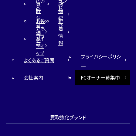
の方
ラン
買
店
へ
ド
取
舗
参
紹
お役
新
考
介
立ち
着
価
コラ
情
サイ
格
ム
報
トマ
ップ
プライバシーポリシ
よくあるご質問
ー
会社案内
FCオーナー募集中
買取強化ブランド