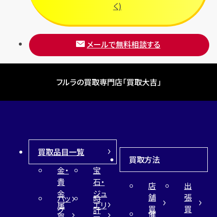
く)
メールで無料相談する
フルラの買取専門店「買取大吉」
買取品目一覧
買取方法
金・
宝
貴
石・
店
出
金
ジュ
舗
張
バッ
時
属
エリ
買
買
グ
計
催
買
ー