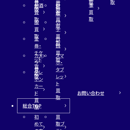
取
取
買
買
事
お酒
財
取
買
取
取
買
買
布
取
取
取
買
服
切
取
買
手
取
買
金
古
取
券・
銭
チケ
買
カメ
スマ
ット
取
ラ
ホ・
買
買
タブ
テレ
取
取
レッ
ホン
ト
カー
買
お問い合わせ
ド
取
買
総合TOP
取
初
買
めて
取ブ