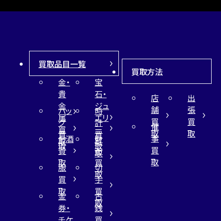
買取品目一覧
買取方法
金・
宝
貴
石・
店
出
金
ジュ
舗
張
バッ
時
属
エリ
買
買
グ
計
催
買
ー
取
取
買
買
事
お酒
財
取
買
取
取
買
買
布
取
取
取
買
服
切
取
買
手
取
買
金
古
取
券・
銭
チケ
買