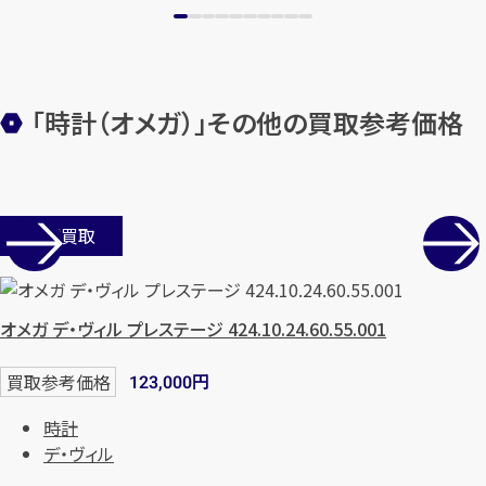
まずは
お電話
で
無料査定
【総合受付】24時間・年中無休(年末年
始除く)
「時計（オメガ）」その他の買取参考価格
メールで無料相談する
店舗買取
オメガ デ・ヴィル プレステージ 424.10.24.60.55.001
円
買取参考価格
123,000
時計
デ・ヴィル