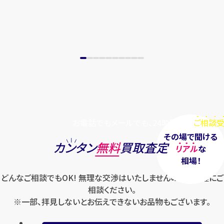
お電話でもメールでも、24時間毎日
ご相談受
その場で聞ける
カンタン
無料
買取査定
リアル
な
相場！
どんなご相談でもOK! 無理な交渉はいたしませんのでお気軽にご
相談ください。
※一部、拝見しないとお伝えできないお品物もございます。