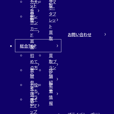
カメ
スマ
ット
取
ラ
ホ・
買
買
タブ
テレ
取
取
レッ
ホン
ト
カー
買
お問い合わせ
ド
取
買
総合TOP
取
初
買
めて
取ブ
の方
ラン
買
店
へ
ド
取
舗
参
紹
お役
新
考
介
立ち
着
価
コラ
情
サイ
格
ム
報
トマ
ップ