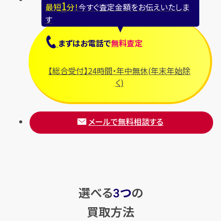
1
最短
分！
今すぐ査定金額をお伝えいたしま
す
まずは
お電話
で
無料査定
【総合受付】24時間・年中無休(年末年始除
く)
メールで無料相談する
選べる
つ
の
3
買取方法