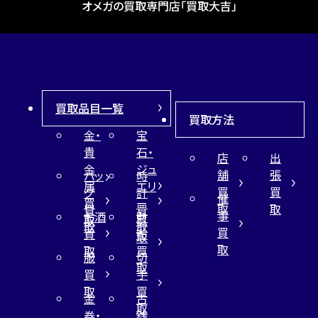
オメガの買取専門店「買取大吉」
買取品目一覧
買取方法
金・
宝
貴
石・
店
出
金
ジュ
舗
張
バッ
時
属
エリ
買
買
グ
計
催
買
ー
取
取
買
買
事
お酒
財
取
買
取
取
買
買
布
取
取
取
買
服
切
取
買
手
取
買
金
古
取
券・
銭