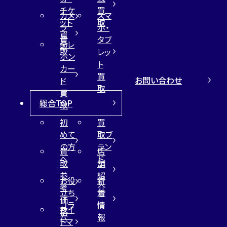
チケ
買
カメ
スマ
ット
取
ラ
ホ・
買
買
タブ
テレ
取
取
レッ
ホン
ト
カー
買
お問い合わせ
ド
取
買
総合TOP
取
初
買
めて
取ブ
の方
ラン
買
店
へ
ド
取
舗
参
紹
お役
新
考
介
立ち
着
価
コラ
情
サイ
格
ム
報
トマ