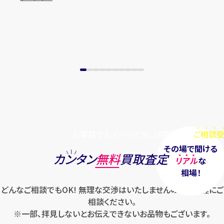
まずは
お電話
で
無料査定
【総合受付】24時間・年中無休(年末年
始除く)
メールで無料相談する
お電話でもメールでも、24時間毎日
ご相談受
その場で聞ける
カンタン
無料
買取査定
リアル
な
相場！
どんなご相談でもOK! 無理な交渉はいたしませんのでお気軽にご
相談ください。
※一部、拝見しないとお伝えできないお品物もございます。