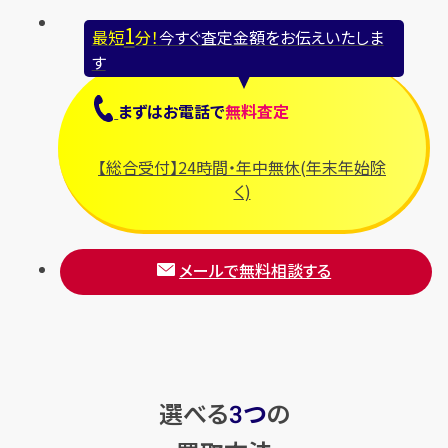
1
最短
分！
今すぐ査定金額をお伝えいたしま
す
まずは
お電話
で
無料査定
【総合受付】24時間・年中無休(年末年始除
く)
メールで無料相談する
選べる
つ
の
3